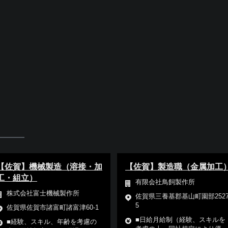
【佐賀】機械製造（溶接・加
【佐賀】製造職（金属加工
工・組立）
有限会社鳥飼製作所
株式会社富士機械製作所
佐賀県三養基郡基山町園部2527
5
佐賀県佐賀市諸富町諸富津60-1
■日給月給制（経験、スキルを
■経験、スキル、年齢を考慮の