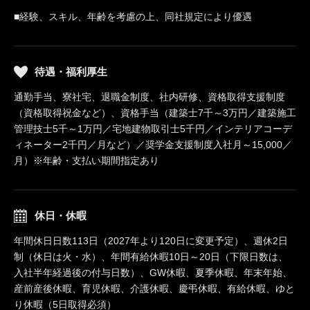
■経験、スキル、年齢を考慮の上、同社規定により優遇
待遇・福利厚生
通勤手当、寮社宅、退職金制度、社内研修、資格取得支援制度
（資格取得祝金など）、資格手当（建築士7千～3万円／建築施工
管理技士5千～1万円／宅地建物取引士5千円／インテリアコーデ
ィネーター2千円／月など）／奨学金支援制度入社月～15,000／
月）※年齢・支払い期間指定あり
休日・休暇
年間休日日数113日（2027年より120日に変更予定）、週休2日
制（休日は火・水）、年間有給休暇10日～20日（下限日数は、
入社半年経過後の付与日数）、GW休暇、夏季休暇、年末年始、
産前産後休暇、育児休暇、介護休暇、慶弔休暇、有給休暇、ゆと
り休暇（5日取得必須）