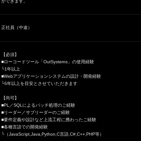
ができます。
正社員（中途）
【必須】
■ローコードツール「OutSystems」の使用経験
└1年以上
■Webアプリケーションシステムの設計・開発経験
└5年以上を目安とさせていただきます
【尚可】
■PL／SQLによるバッチ処理のご経験
■リーダー／サブリーダーのご経験
■要件定義や設計など上流工程に携わったご経験
■各種言語での開発経験
└（JavaScript,Java,Python,C言語,C#,C++,PHP等）