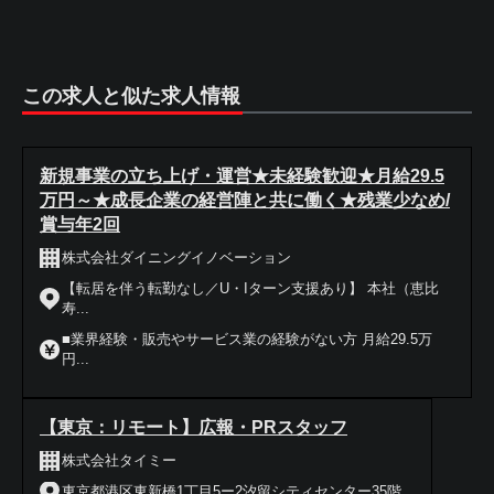
この求人と似た求人情報
新規事業の立ち上げ・運営★未経験歓迎★月給29.5
万円～★成長企業の経営陣と共に働く★残業少なめ/
賞与年2回
株式会社ダイニングイノベーション
【転居を伴う転勤なし／U・Iターン支援あり】 本社（恵比
寿...
■業界経験・販売やサービス業の経験がない方 月給29.5万
円...
【東京：リモート】広報・PRスタッフ
株式会社タイミー
東京都港区東新橋1丁目5ー2汐留シティセンター35階