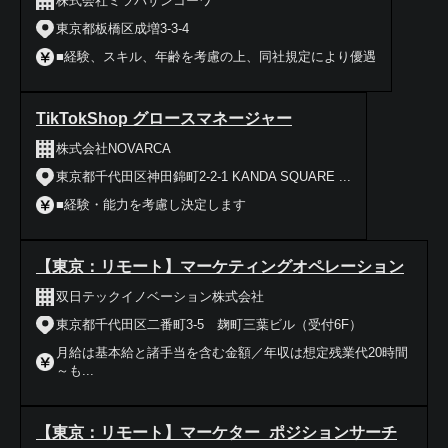
株式会社ミツバサンコーワ
東京都板橋区成増3-3-4
■経験、スキル、年齢を考慮の上、同社規定により優遇
TikTokShop グロースマネージャー
株式会社NOVARCA
東京都千代田区神田錦町2-2-1 KANDA SQUARE ...
■経験・能力を考慮し決定します
【東京：リモート】マーケティングオペレーション
双日テックイノベーション株式会社
東京都千代田区二番町3-5 麹町三葉ビル（受付6F）
月給は基本給と諸手当を含む金額／年収は想定残業代20時間
～も...
【東京：リモート】マーケター_ポジションサーチ