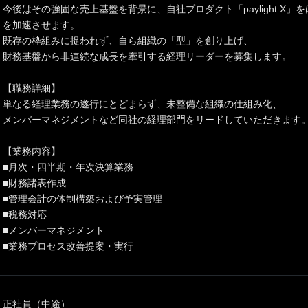
今後はその強固な売上基盤を背景に、自社プロダクト「paylight X
を加速させます。
既存の枠組みに捉われず、自ら組織の「型」を創り上げ、
財務基盤から非連続な成長を牽引する経理リーダーを募集します。
【職務詳細】
単なる経理業務の遂行にとどまらず、未整備な組織の仕組み化、
メンバーマネジメントなど同社の経理部門をリードしていただきます
【業務内容】
■月次・四半期・年次決算業務
■財務諸表作成
■管理会計の体制構築および予実管理
■税務対応
■メンバーマネジメント
■業務プロセス改善提案・実行
正社員（中途）