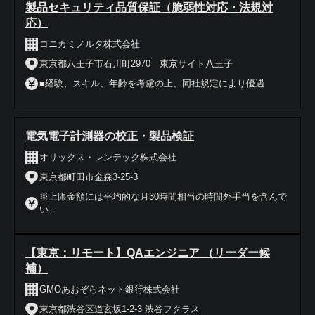
製品セキュリティ品質保証（脆弱性対応・法規対
応）
コニカミノルタ株式会社
東京都八王子市石川町2970 東京サイト八王子
■経験、スキル、年齢を考慮の上、同社規定により優遇
電気電子計測器の校正・製品検証
オリックス・レンテック株式会社
東京都町田市金森3-25-3
※上限金額には平均的な月30時間相当の時間外手当を含んで
い...
【東京：リモート】QAエンジニア （リーダー候
補）
GMOあおぞらネット銀行株式会社
東京都渋谷区道玄坂1-2-3 渋谷フクラス