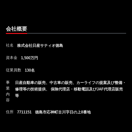
会社概要
社名
株式会社日産サティオ徳島
資本金
1,500万円
従業員数
130名
事
日産自動車の販売、中古車の販売、カーライフの提案及び整備・
業
修理等の技術提供、 保険代理店・移動電話及びJAF代理店販売
内
等
容
住所
7711151 徳島市応神町古川字日の上8番地