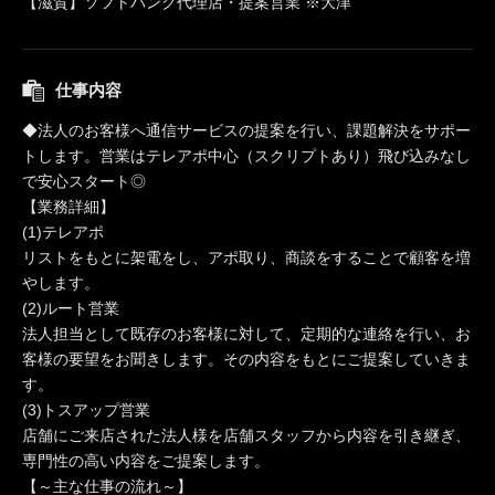
【滋賀】ソフトバンク代理店・提案営業 ※大津
仕事内容
◆法人のお客様へ通信サービスの提案を行い、課題解決をサポー
トします。営業はテレアポ中心（スクリプトあり）飛び込みなし
で安心スタート◎
【業務詳細】
(1)テレアポ
リストをもとに架電をし、アポ取り、商談をすることで顧客を増
やします。
(2)ルート営業
法人担当として既存のお客様に対して、定期的な連絡を行い、お
客様の要望をお聞きします。その内容をもとにご提案していきま
す。
(3)トスアップ営業
店舗にご来店された法人様を店舗スタッフから内容を引き継ぎ、
専門性の高い内容をご提案します。
【～主な仕事の流れ～】