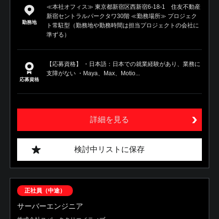
≪本社オフィス≫ 東京都新宿区西新宿6-18-1 住友不動産
新宿セントラルパークタワ30階 ≪勤務場所≫ プロジェク
勤務地
ト常駐型（勤務地や勤務時間は担当プロジェクトの会社に
準ずる）
【応募資格】 ・日本語：日本での就業経験があり、業務に
支障がない ・Maya、Max、Motio...
応募資格
詳細を見る
検討中リストに保存
正社員（中途）
サーバーエンジニア