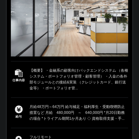
【概要】 ・金融系の顧客向けバックエンドシステム （各種
システム・ポートフォリオ管理・顧客管理） ・入金の各外
仕事内容
部モジュールとの接続&実装 （クレジットカード、銀行送
金等） ・ポートフォリオ管...
月給48万円～64万円 給与補足・福利厚生・受動喫煙防止
措置など 月給 480,000円 ～ 640,000円 *月20日勤務
給与
の場合 *トライアル期間1か月あり ◇ 資格取得支援・手...
フルリモート