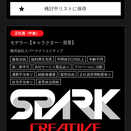
検討中リストに保存
正社員（中途）
モデラ―【キャラクター・背景】
株式会社スパーククリエイティブ
服装自由
福利厚生充実
年間休日120以上
年齢不問
第二新卒可
自社サービス製品あり
グローバルに活動
通勤手当有り
経験者優遇
髪型自由
正社員登用制度有り
住宅手当有り
産育休活用有