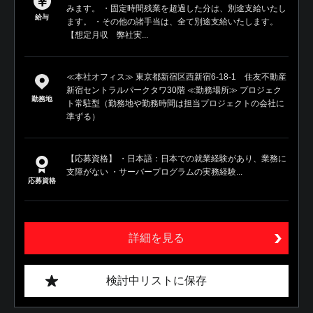
みます。 ・固定時間残業を超過した分は、別途支給いたし
給与
ます。 ・その他の諸手当は、全て別途支給いたします。
【想定月収 弊社実...
≪本社オフィス≫ 東京都新宿区西新宿6-18-1 住友不動産
新宿セントラルパークタワ30階 ≪勤務場所≫ プロジェク
勤務地
ト常駐型（勤務地や勤務時間は担当プロジェクトの会社に
準ずる）
【応募資格】 ・日本語：日本での就業経験があり、業務に
支障がない ・サーバープログラムの実務経験...
応募資格
詳細を見る
検討中リストに保存