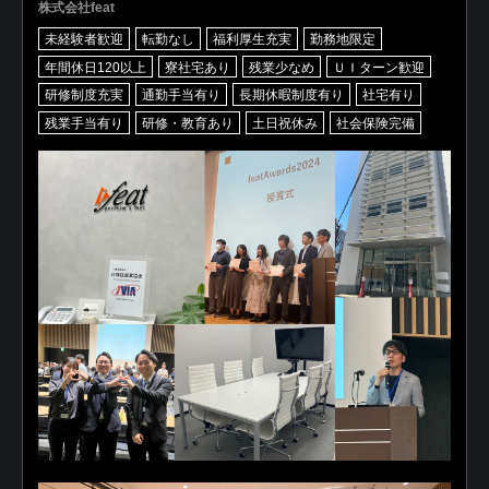
株式会社feat
未経験者歓迎
転勤なし
福利厚生充実
勤務地限定
年間休日120以上
寮社宅あり
残業少なめ
ＵＩターン歓迎
研修制度充実
通勤手当有り
長期休暇制度有り
社宅有り
残業手当有り
研修・教育あり
土日祝休み
社会保険完備