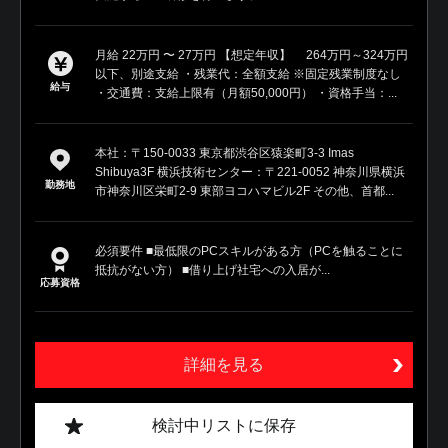
月給 22万円 〜 27万円 【想定年収】 264万円～324万円
以下、別途支給 ・残業代：全額支給 ※固定残業制度なし
給与
・交通費：支給上限有（月額50,000円） ・資格手当：...
本社：〒150-0033 東京都渋谷区猿楽町3-3 Imas
Shibuya3F 横浜技術センター：〒221-0052 神奈川県横浜
勤務地
市神奈川区栄町2-9 東部ヨコハマビル2F その他、首都...
必須要件 ■最低限のPCスキルがある方（PCを触ることに
抵抗がない方） ■借り上げ社宅への入居が...
応募資格
詳細を見る
検討中リストに保存