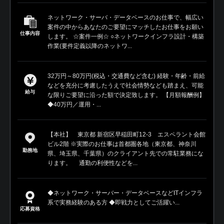
ネットワーク・サーバ・データベースのお仕事で、幅広い
案件の中からあなたのご要望にマッチしたお仕事をお願い
仕事内容
します。 ☆案件一例☆ ○ネットワークインフラ設計・構築
作業(要件定義以降のネットワ...
32万円～80万円(税込・交通費など含む) 経験・年齢・前給
などを充分に考慮したうえで社会情勢なども踏まえ、可能
給与
な限りご要望に沿った額で決定致します。 【月額報酬例】
◆40万円／運用・...
【本社】 東京都 新宿区早稲田町12-3 エスペラント会館
ビル2階 ※実際のお仕事は首都圏各地（東京都、神奈川
勤務地
県、埼玉県、千葉県）のクライアント先での常駐業務にな
ります。 通勤の利便性などを...
◆ネットワーク・サーバー・データベースなどITインフラ
系で実務経験のある方 ◆即戦力としてご活躍い...
応募資格