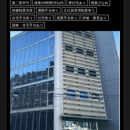
第二新卒可
残業20時間/月以内
寮社宅あり
残業少なめ
研修制度充実
通勤手当有り
正社員登用制度有り
住宅手当有り
社宅有り
残業手当有り
研修・教育あり
資格・住宅手当あり