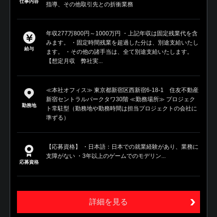
仕事内容
指導、その他取引先との折衝業務
年収277万800円～1000万円 ・上記年収は固定残業代を含
みます。 ・固定時間残業を超過した分は、別途支給いたし
給与
ます。 ・その他の諸手当は、全て別途支給いたします。
【想定月収 弊社実...
≪本社オフィス≫ 東京都新宿区西新宿6-18-1 住友不動産
新宿セントラルパークタワ30階 ≪勤務場所≫ プロジェク
勤務地
ト常駐型（勤務地や勤務時間は担当プロジェクトの会社に
準ずる）
【応募資格】 ・日本語：日本での就業経験があり、業務に
支障がない ・3年以上のゲームでのモデリン...
応募資格
詳細を見る