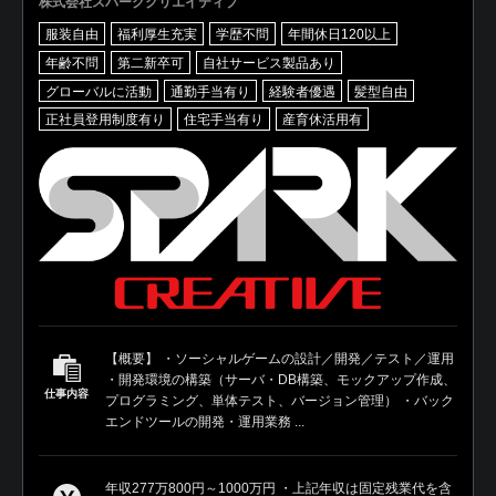
株式会社スパーククリエイティブ
服装自由
福利厚生充実
学歴不問
年間休日120以上
年齢不問
第二新卒可
自社サービス製品あり
グローバルに活動
通勤手当有り
経験者優遇
髪型自由
正社員登用制度有り
住宅手当有り
産育休活用有
【概要】 ・ソーシャルゲームの設計／開発／テスト／運用
・開発環境の構築（サーバ・DB構築、モックアップ作成、
仕事内容
プログラミング、単体テスト、バージョン管理） ・バック
エンドツールの開発・運用業務 ...
年収277万800円～1000万円 ・上記年収は固定残業代を含