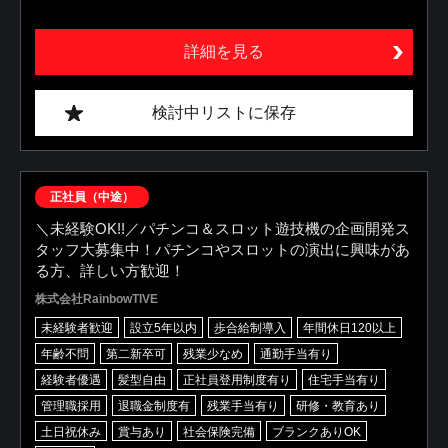
詳細を見る
検討中リストに保存
正社員（中途）
＼未経験OK!!／パチンコ＆スロット遊技機の企画開発ス
タッフ大募集中！パチンコやスロットの演出に興味があ
る方、詳しい方歓迎！
株式会社RainbowTIVE
未経験者歓迎
設立5年以内
歩合給制導入
年間休日120以上
年齢不問
第二新卒可
残業少なめ
通勤手当有り
経験者優遇
髪型自由
正社員登用制度有り
住宅手当有り
管理職採用
退職金制度有
残業手当有り
研修・教育あり
土日祝休み
賞与あり
社会保険完備
ブランクありOK