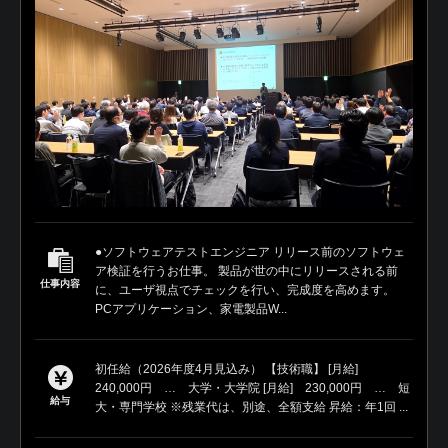
●ソフトウェアテストエンジニア リリース前のソフトウェ
ア検証を行うお仕事。 製品が世の中にリリースされる前
仕事内容
に、ユーザ視点でチェックを行い、完成度を高めます。
PCアプリケーション、家電製品W...
初任給（2026年度4月見込み） 【技術職】 [月給]
240,000円 … 大学・大学院 [月給] 230,000円 … 短
給与
大・専門学校 ※残業代は、別途、全額支給 昇給：年1回 ...