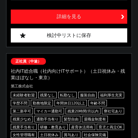
詳細を見る
検討中リストに保存
正社員（中途）
社内IT総合職（社内向けITサポート）（土日祝休み・残
業ほぼなし・東京）
第工株式会社
未経験者歓迎
残業なし
転勤なし
服装自由
福利厚生充実
学歴不問
勤務地限定
年間休日120以上
年齢不問
第二新卒可
マイカー通勤可
残業20時間/月以内
寮社宅あり
残業少なめ
通勤手当有り
髪型自由
退職金制度有
残業手当有り
研修・教育あり
産育休活用有
育児と両立OK
女性管理職有
土日祝休み
賞与あり
社会保険完備