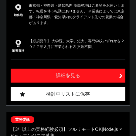
東京都・神奈川・愛知県内 ※勤務地はご希望をお伺いしま
す。転居を伴う転勤はありません。 ※業務によっては東京
勤務地
都・神奈川県・愛知県内のクライアント先での就業の場合
があります。
【必須要件】 大学院、大学、短大、専門学校いずれかを２
０２７年３月に卒業される方 文理不問、...
応募資格
詳細を見る
検討中リストに保存
業務委託
【3年以上の実務経験必須】フルリモートOK|Node.js ×
Vue.jsエンジニア募集