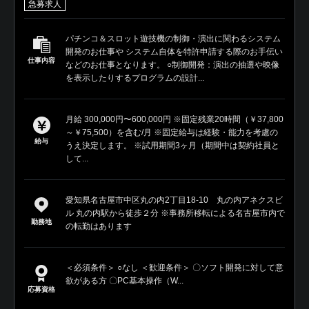
急募求人
パチンコ＆スロット遊技機の制御・演出に関わるシステム
開発のお仕事や システム自体を特許申請する際のお手伝い
仕事内容
などのお仕事となります。 ○制御開発：演出の抽選や映像
を表示したりするプログラムの設計...
月給 300,000円〜600,000円 ※固定残業20時間（￥37,800
～￥75,500）を含む/月 ※固定給与は経験・能力を考慮の
給与
うえ決定します。 ※試用期間3ヶ月（期間中は契約社員と
して...
愛知県名古屋市中区丸の内2丁目18-10 丸の内アネクスビ
ル 丸の内駅から徒歩２分 ※事務所移転による名古屋市内で
勤務地
の転勤はあります
＜必須条件＞ ○なし ＜歓迎条件＞ 〇ソフト開発に対して意
欲がある方 〇PC基本操作（W...
応募資格