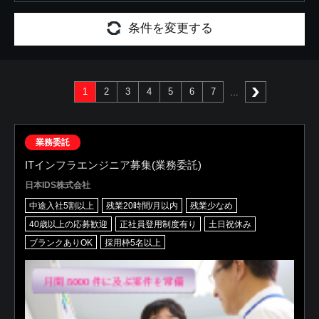
条件を変更する
1
2
3
4
5
6
7
次へ
業務委託
ITインフラエンジニア募集(業務委託)
日本IDS株式会社
中途入社5割以上
残業20時間/月以内
残業少なめ
40歳以上の応募歓迎
正社員登用制度有り
土日祝休み
ブランクありOK
採用枠5名以上