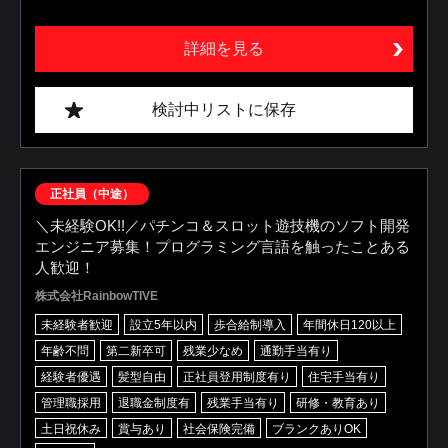
詳細を見る
検討中リストに保存
正社員（中途）
＼未経験OK!!／パチンコ＆スロット遊技機のソフト開発
エンジニア募集！プログラミング言語を触ったことある
人歓迎！
株式会社RainbowTIVE
未経験者歓迎
設立5年以内
歩合給制導入
年間休日120以上
年齢不問
第二新卒可
残業少なめ
通勤手当有り
経験者優遇
髪型自由
正社員登用制度有り
住宅手当有り
管理職採用
退職金制度有
残業手当有り
研修・教育あり
土日祝休み
賞与あり
社会保険完備
ブランクありOK