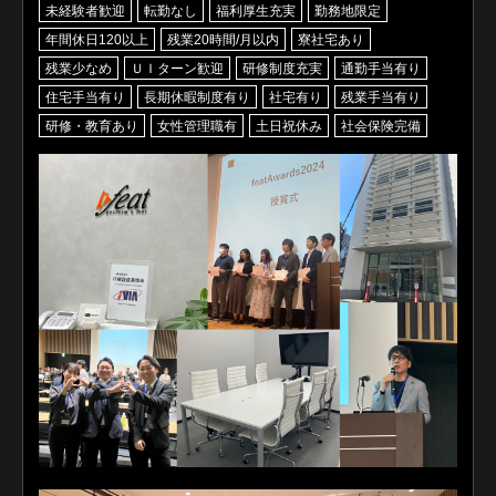
未経験者歓迎
転勤なし
福利厚生充実
勤務地限定
年間休日120以上
残業20時間/月以内
寮社宅あり
残業少なめ
ＵＩターン歓迎
研修制度充実
通勤手当有り
住宅手当有り
長期休暇制度有り
社宅有り
残業手当有り
研修・教育あり
女性管理職有
土日祝休み
社会保険完備