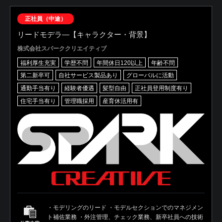
正社員（中途）
リードモデラ―【キャラクター・背景】
株式会社スパーククリエイティブ
福利厚生充実
学歴不問
年間休日120以上
年齢不問
第二新卒可
自社サービス製品あり
グローバルに活動
通勤手当有り
経験者優遇
髪型自由
正社員登用制度有り
住宅手当有り
管理職採用
産育休活用有
・モデリングのリード ・モデルセクションでのマネジメン
ト補佐業務 ・外注管理、チェック業務、新卒社員への技術