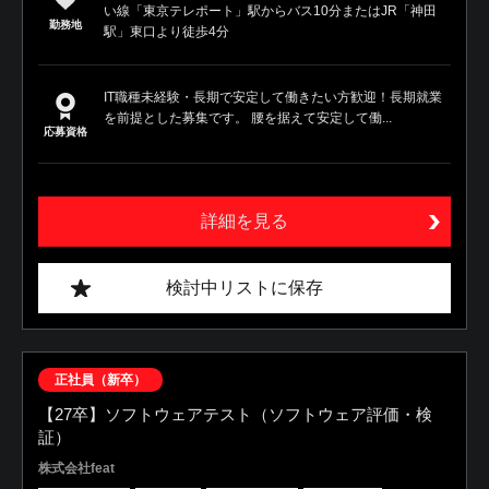
い線「東京テレポート」駅からバス10分またはJR「神田
勤務地
駅」東口より徒歩4分
IT職種未経験・長期で安定して働きたい方歓迎！長期就業
を前提とした募集です。 腰を据えて安定して働...
応募資格
詳細を見る
検討中リストに保存
正社員（新卒）
【27卒】ソフトウェアテスト（ソフトウェア評価・検
証）
株式会社feat