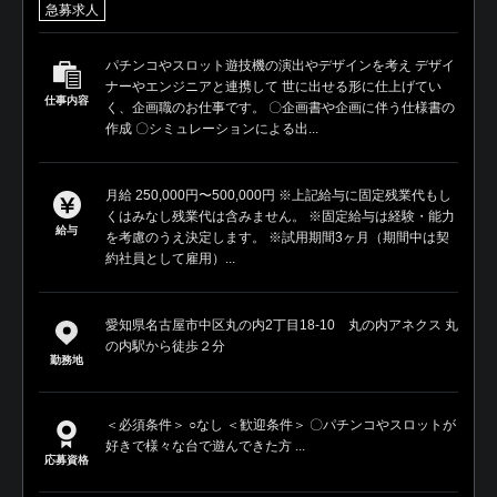
急募求人
パチンコやスロット遊技機の演出やデザインを考え デザイ
ナーやエンジニアと連携して 世に出せる形に仕上げてい
仕事内容
く、企画職のお仕事です。 〇企画書や企画に伴う仕様書の
作成 〇シミュレーションによる出...
月給 250,000円〜500,000円 ※上記給与に固定残業代もし
くはみなし残業代は含みません。 ※固定給与は経験・能力
給与
を考慮のうえ決定します。 ※試用期間3ヶ月（期間中は契
約社員として雇用）...
愛知県名古屋市中区丸の内2丁目18-10 丸の内アネクス 丸
の内駅から徒歩２分
勤務地
＜必須条件＞ ○なし ＜歓迎条件＞ 〇パチンコやスロットが
好きで様々な台で遊んできた方 ...
応募資格