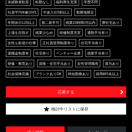
未経験者歓迎
転勤なし
福利厚生充実
学歴不問
社員平均年齢20代
中途入社5割以上
勤務地限定
年間休日120以上
第二新卒可
残業20時間/月以内
寮社宅あり
上場を目指す
残業少なめ
研修制度充実
通勤手当有り
女性も歓迎の仕事
正社員登用制度有り
住宅手当有り
退職金制度有
社宅有り
ベンチャー企業
残業手当有り
研修・教育あり
資格・住宅手当あり
女性管理職有
賞与あり
社会保険完備
ブランクありOK
時短勤務あり
採用枠5名以上
応募する
検討中リストに保存