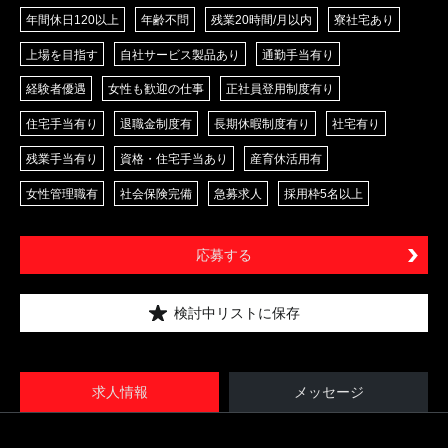
年間休日120以上
年齢不問
残業20時間/月以内
寮社宅あり
上場を目指す
自社サービス製品あり
通勤手当有り
経験者優遇
女性も歓迎の仕事
正社員登用制度有り
住宅手当有り
退職金制度有
長期休暇制度有り
社宅有り
残業手当有り
資格・住宅手当あり
産育休活用有
女性管理職有
社会保険完備
急募求人
採用枠5名以上
応募する
検討中リストに保存
求人情報
メッセージ