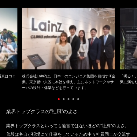
写真はコロ
株式会社LainZは、日本一のエンジニア集団を目指すIT企
「明るく
業。東京都中央区に本社を構え、主にネットワークやサ
気に満ち
ーバの設計・構築などを行っています。
業界トップクラスの”社風”のよさ
業界トップクラスといっても過言ではないほどの”社風”のよさ。
普段は各自が現場にて仕事をしているため中々社員同士が交流す