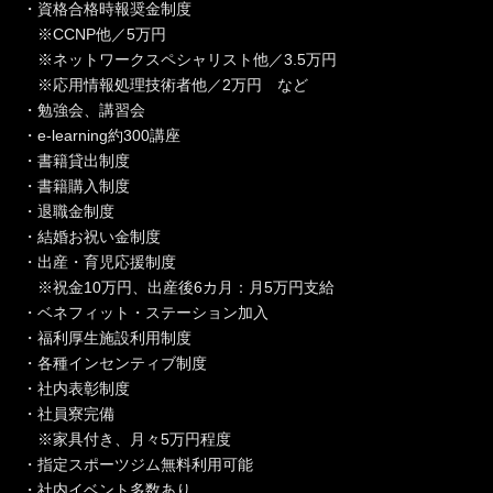
・資格合格時報奨金制度
※CCNP他／5万円
※ネットワークスペシャリスト他／3.5万円
※応用情報処理技術者他／2万円 など
・勉強会、講習会
・e-learning約300講座
・書籍貸出制度
・書籍購入制度
・退職金制度
・結婚お祝い金制度
・出産・育児応援制度
※祝金10万円、出産後6カ月：月5万円支給
・ベネフィット・ステーション加入
・福利厚生施設利用制度
・各種インセンティブ制度
・社内表彰制度
・社員寮完備
※家具付き、月々5万円程度
・指定スポーツジム無料利用可能
・社内イベント多数あり