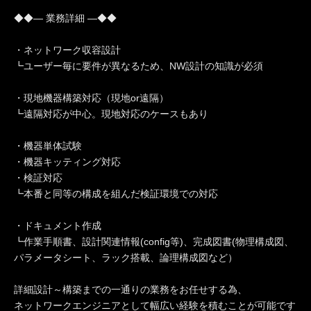
◆◆― 業務詳細 ―◆◆
・ネットワーク収容設計
┗ユーザー毎に要件が異なるため、NW設計の知識が必須
・現地機器構築対応（現地or遠隔）
┗遠隔対応が中心。現地対応のケースもあり
・機器単体試験
・機器キッティング対応
・検証対応
┗本番と同等の構成を組んだ検証環境での対応
・ドキュメント作成
┗作業手順書、設計関連情報(config等)、完成図書(物理構成図、
パラメータシート、ラック搭載、論理構成図など）
詳細設計～構築までの一通りの業務をお任せする為、
ネットワークエンジニアとして幅広い経験を積むことが可能です