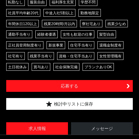
転勤なし
服装自由
福利厚生充実
学歴不問
社員平均年齢20代
中途入社5割以上
勤務地限定
年間休日120以上
残業20時間/月以内
寮社宅あり
残業少なめ
通勤手当有り
経験者優遇
女性も歓迎の仕事
髪型自由
正社員登用制度有り
新規事業
住宅手当有り
退職金制度有
社宅有り
残業手当有り
資格・住宅手当あり
女性管理職有
土日祝休み
賞与あり
社会保険完備
ブランクありOK
応募する
検討中リストに保存
求人情報
メッセージ