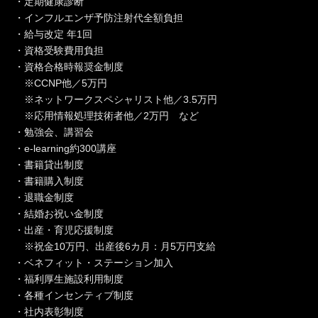
・定期健康診断
・インフルエンザ予防注射代全額負担
・給与改定 年1回
・資格受験費用負担
・資格合格時報奨金制度
※CCNP他／5万円
※ネットワークスペシャリスト他／3.5万円
※応用情報処理技術者他／2万円 など
・勉強会、講習会
・e-learning約300講座
・書籍貸出制度
・書籍購入制度
・退職金制度
・結婚お祝い金制度
・出産・育児応援制度
※祝金10万円、出産後6カ月：月5万円支給
・ベネフィット・ステーション加入
・福利厚生施設利用制度
・各種インセンティブ制度
・社内表彰制度