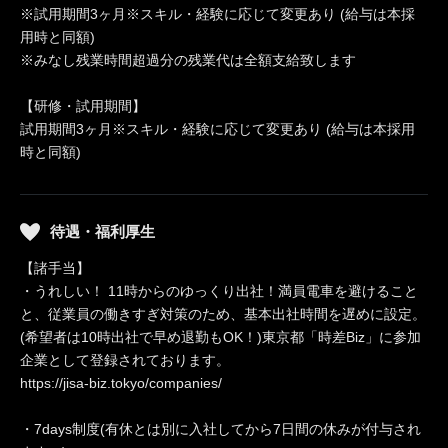
※試用期間3ヶ月※スキル・経験に応じて変更あり (給与は本採
用時と同額)
※みなし残業時間超過分の残業代は全額支給致します
【研修・試用期間】
試用期間3ヶ月※スキル・経験に応じて変更あり (給与は本採用
時と同額)
待遇・福利厚生
【諸手当】
・うれしい！ 11時からのゆっくり出社！満員電車を避けること
と、従業員の働きすぎ対策のため、基本出社時間を遅めに設定。
(希望者は10時出社で早め退勤もOK！)東京都「時差Biz」に参加
企業として登録されております。
https://jisa-biz.tokyo/companies/
・7days制度(有休とは別に入社してから7日間の休みが付与され