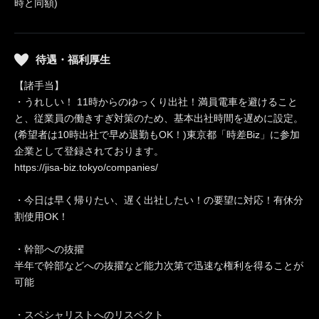
時と同額)
待遇・福利厚生
【諸手当】
・うれしい！ 11時からのゆっくり出社！満員電車を避けること
と、従業員の働きすぎ対策のため、基本出社時間を遅めに設定。
(希望者は10時出社で早め退勤もOK！)東京都「時差Biz」に参加
企業として登録されております。
https://jisa-biz.tokyo/companies/
・今日は早く帰りたい、遅く出社したい！の要望に対応！有休分
割使用OK！
・幹部への抜擢
半年で幹部などへの抜擢など能力次第で迅速な権利を得ることが
可能
・スペシャリストへのリスペクト