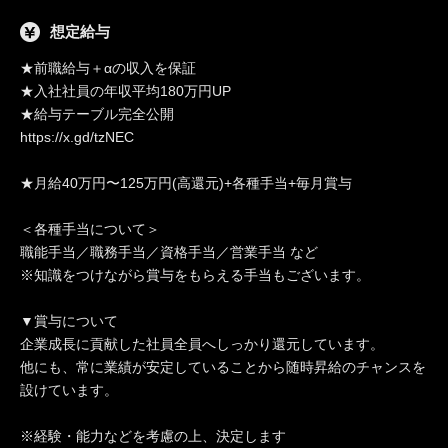
想定給与
★前職給与＋αの収入を保証
★入社社員の年収平均180万円UP
★給与テーブル完全公開
https://x.gd/tzNEC
★月給40万円〜125万円(高還元)+各種手当+毎月賞与
＜各種手当について＞
職能手当／職務手当／資格手当／営業手当 など
※知識をつけながら賞与をもらえる手当もございます。
▼賞与について
企業成長に貢献した社員全員へしっかり還元しています。
他にも、常に業績が安定していることから随時昇給のチャンスを
設けています。
※経験・能力などを考慮の上、決定します