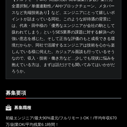
全選択制／単価連動性／AIやブロックチェーン、メタバー
スなど先端技術あり】など、エンジニアにとって嬉しいポ
イントが詰まっている同社。このような好待遇の背景に
は、代表・田中様の「優秀なエンジニアが会社の駒として
扱われてしまう」というSES業界の課題に対する解決への
強い意志を感じた。そして正当な評価のもと成長できる環
境だからか、同社で活躍するエンジニアは技術を心から楽
しんでいる様に伺えた。カジュアル面談も行っているそう
なので、収入・技術・働き方など…少しでも現状に悩みを
抱えている方は、まずは話だけでも聞いてみてはいかがだ
ろうか。
募集要項
募集職種
初級エンジニア/最大90%還元/フルリモートOK！/平均年収670
万/副業OK/平均残業6.1時間！