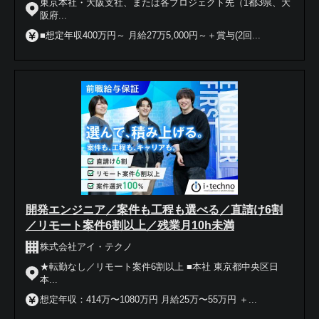
東京本社・大阪支社、または各プロジェクト先（1都3県、大
阪府...
■想定年収400万円～ 月給27万5,000円～＋賞与(2回...
開発エンジニア／案件も工程も選べる／直請け6割
／リモート案件6割以上／残業月10h未満
株式会社アイ・テクノ
★転勤なし／リモート案件6割以上 ■本社 東京都中央区日
本...
想定年収：414万〜1080万円 月給25万〜55万円 ＋...