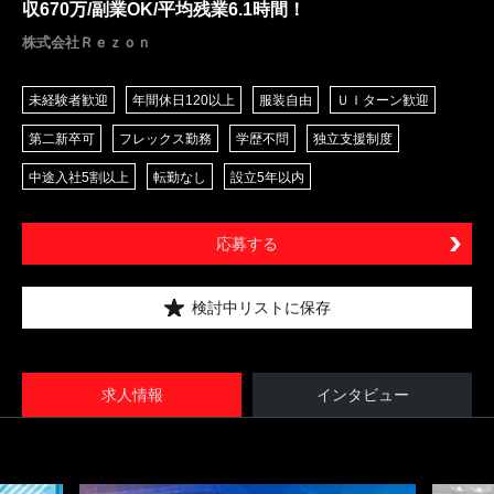
収670万/副業OK/平均残業6.1時間！
株式会社Ｒｅｚｏｎ
未経験者歓迎
年間休日120以上
服装自由
ＵＩターン歓迎
第二新卒可
フレックス勤務
学歴不問
独立支援制度
中途入社5割以上
転勤なし
設立5年以内
応募する
検討中リストに保存
求人情報
インタビュー