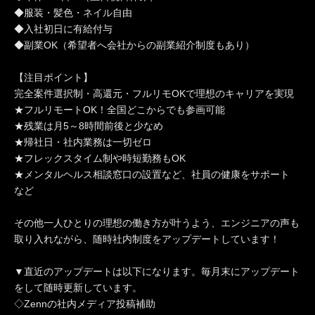
◆服装・髪色・ネイル自由
◆入社初日に有給付与
◆副業OK（希望者へ会社からの副業紹介制度もあり）
【注目ポイント】
完全案件選択制・高還元・フルリモOKで理想のキャリアを実現
★フルリモートOK！全国どこからでも参画可能
★残業は月5～8時間前後と少なめ
★帰社日・社内業務は一切ゼロ
★フレックスタイム制や時短勤務もOK
★メンタルヘルス相談窓口の設置など、社員の健康をサポート
など
その他一人ひとりの理想の働き方が叶うよう、エンジニアの声も
取り入れながら、随時社内制度をアップデートしています！
▼直近のアップデートは以下になります。毎月末にアップデート
をして随時更新しています。
◇Zennの社内メディア投稿補助