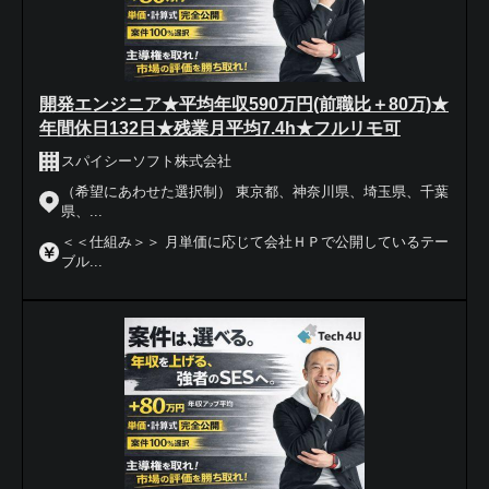
開発エンジニア★平均年収590万円(前職比＋80万)★
年間休日132日★残業月平均7.4h★フルリモ可
スパイシーソフト株式会社
（希望にあわせた選択制） 東京都、神奈川県、埼玉県、千葉
県、...
＜＜仕組み＞＞ 月単価に応じて会社ＨＰで公開しているテー
ブル...