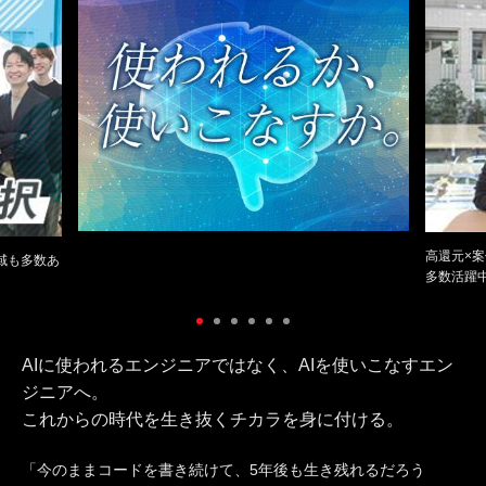
高還元×
域も多数あ
多数活躍
AIに使われるエンジニアではなく、AIを使いこなすエン
ジニアへ。
これからの時代を生き抜くチカラを身に付ける。
「今のままコードを書き続けて、5年後も生き残れるだろう