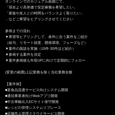
オンラインでのカジュアル面接にて、
「現在より高単価で安定稼働を希望したい」
「家族や友人との時間をバランスよく取りたい」
…などご希望をヒアリングさせてください
参画までの流れ
▼希望等ヒアリングして、条件に合う案件をご紹介
（給与、リモート頻度、開発環境、フェーズなど）
▼案件の面談を実施（10件-30件ほど紹介）
▼参画する案件を決定
▼案件参画後も年収UPに向けて定期的にフォロー
(変更の範囲)上記業務を除く当社業務全般
【案件例】
■某食品流通サービス向けシステム開発
■通信事業者向けWebアプリ開発
■中古車輸出入ECサイト保守開発
■レシピの管理システムリプレース
■店舗売上管理クラウドサービス開発