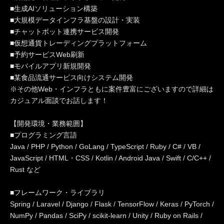
■生成AIソリューション構築
■大規模データインフラ基盤の設計・実装
■チャットボット連携サービス開発
■仮想通貨トレーディングプラットフォーム
■予約サービスWeb刷新
■モバイルアプリ新規開発
■某食品流通サービス向けシステム開発
※その他Web・インフラともに案件豊富にございますので詳細は
カジュアル面談でお話します！
【開発環境・業務範囲】
■プログラミング言語
Java / PHP / Python / GoLang / TypeScript / Ruby / C# / VB /
JavaScript / HTML・CSS / Kotlin / Android Java / Swift / C/C++ /
Rust など
■フレームワーク・ライブラリ
Spring / Laravel / Django / Flask / TensorFlow / Keras / PyTorch /
NumPy / Pandas / SciPy / scikit-learn / Unity / Ruby on Rails /