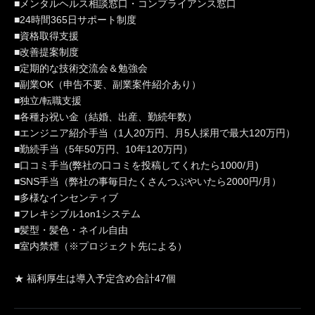
■メンタルヘルス相談窓口・コンプライアンス窓口
■24時間365日サポート制度
■資格取得支援
■改善提案制度
■定期的な技術交流会＆勉強会
■副業OK（申告不要、副業案件紹介あり）
■独立/転職支援
■各種お祝い金（結婚、出産、勤続年数）
■エンジニア紹介手当（1人20万円、月5人採用で最大120万円）
■勤続手当（5年50万円、10年120万円）
■口コミ手当(弊社の口コミを投稿してくれたら1000/月)
■SNS手当（弊社の事毎日たくさんつぶやいたら2000円/月）
■多様なインセンティブ
■フレキシブル1on1システム
■髪型・髪色・ネイル自由
■室内禁煙（※プロジェクト先による）
★ 福利厚生は導入予定含め合計47個