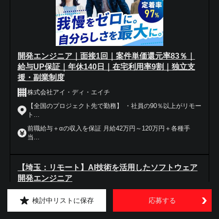
開発エンジニア｜面接1回｜案件単価還元率83％｜
給与UP保証｜年休140日｜在宅利用率9割｜独立支
援・副業制度
株式会社アイ・ディ・エイチ
【全国のプロジェクト先で勤務】 ・社員の90％以上がリモー
ト...
前職給与＋αの収入を保証 月給42万円～120万円＋各種手
当...
【埼玉：リモート】AI技術を活用したソフトウェア
開発エンジニア
富士ソフト株式会社
検討中リストに保存
応募する
埼玉県さいたま市大宮区仲町2‐26