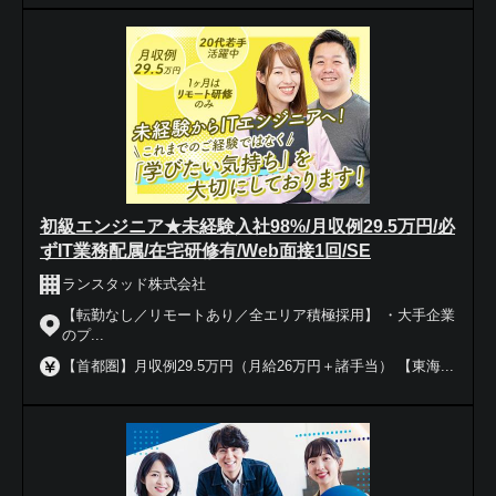
初級エンジニア★未経験入社98%/月収例29.5万円/必
ずIT業務配属/在宅研修有/Web面接1回/SE
ランスタッド株式会社
【転勤なし／リモートあり／全エリア積極採用】 ・大手企業
のプ...
【首都圏】月収例29.5万円（月給26万円＋諸手当） 【東海...