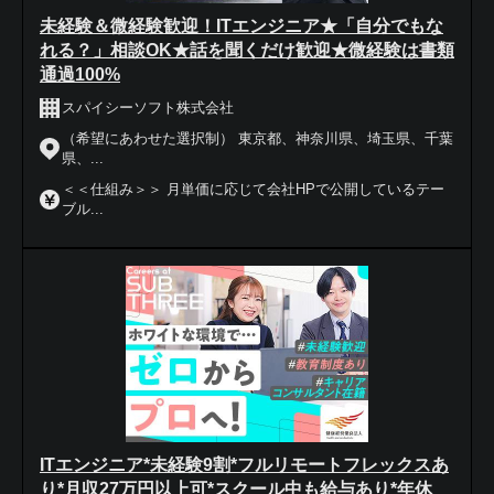
未経験＆微経験歓迎！ITエンジニア★「自分でもな
れる？」相談OK★話を聞くだけ歓迎★微経験は書類
通過100%
スパイシーソフト株式会社
（希望にあわせた選択制） 東京都、神奈川県、埼玉県、千葉
県、...
＜＜仕組み＞＞ 月単価に応じて会社HPで公開しているテー
ブル...
ITエンジニア*未経験9割*フルリモートフレックスあ
り*月収27万円以上可*スクール中も給与あり*年休