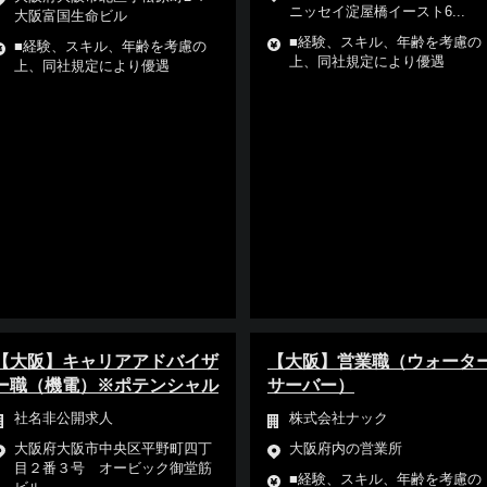
ニッセイ淀屋橋イースト6...
大阪富国生命ビル
■経験、スキル、年齢を考慮の
■経験、スキル、年齢を考慮の
上、同社規定により優遇
上、同社規定により優遇
【大阪】キャリアアドバイザ
【大阪】営業職（ウォータ
ー職（機電）※ポテンシャル
サーバー）
社名非公開求人
株式会社ナック
大阪府大阪市中央区平野町四丁
大阪府内の営業所
目２番３号 オービック御堂筋
■経験、スキル、年齢を考慮の