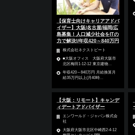
【保育士向けキャリアアドバ
イザー】大阪/名古屋/福岡/広
島募集！人口減少社会をITの
力で解決!/年収420～840万円
株式会社ネクストビート
■大阪オフィス 大阪府大阪市
北区梅田1-12-12 東京建物...
年収420～840万円 月給換算月
給35万円以上(月40時...
【大阪：リモート】キャンデ
ィデートアドバイザー
エンワールド・ジャパン株式会
社
大阪府大阪市北区中崎西2-4-12