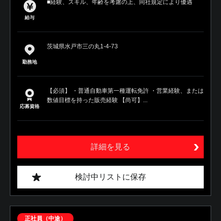
■経験、スキル、年齢を考慮の上、同社規定により優遇
給与
茨城県水戸市三の丸1-4-73
勤務地
【必須】 ・普通自動車第一種運転免許 ・営業経験、または
数値目標を持った販売経験 【尚可】...
応募資格
詳細を見る
検討中リストに保存
正社員（中途）