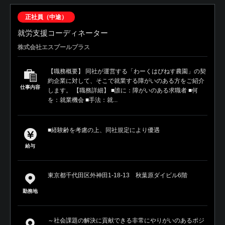
正社員（中途）
就労支援コーディネーター
株式会社エスプールプラス
【職務概要】 同社が運営する「わーくはぴねす農園」の契
約企業に対して、そこで就業する障がいのある方をご紹介
仕事内容
します。 【職務詳細】 ■誰に：障がいのある求職者 ■何
を：就業機会 ■手法：就...
■経験齢を考慮の上、同社規定により優遇
給与
東京都千代田区外神田1-18-13 秋葉原ダイビル6階
勤務地
～社会課題の解決に貢献できる非常にやりがいのあるポジ