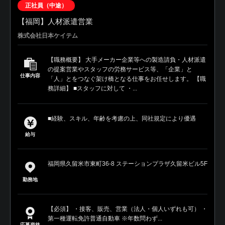
正社員（中途）
【福岡】人材派遣営業
株式会社日本ケイテム
【職務概要】 大手メーカー企業等への製造請負・人材派遣
の提案営業やスタッフの労務サービス等、「企業」と
仕事内容
「人」とをつなぐ架け橋となる仕事をお任せします。 【職
務詳細】 ■スタッフに対して ・...
■経験、スキル、年齢を考慮の上、同社規定により優遇
給与
福岡県久留米市東町36-8 ステーションプラザ久留米ビル5F
勤務地
【必須】 ・接客、販売、営業（法人・個人いずれも可） ・
第一種運転免許普通自動車 ※年数問わず...
応募資格