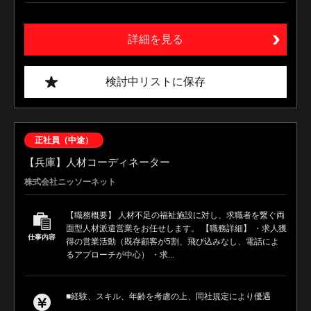
詳細を見る
検討中リストに保存
正社員（中途）
【兵庫】人材コーディネーター
株式会社ニッソーネット
【職務概要】 人材不足の福祉施設に対し、求職者を繋ぐ両
面型人材派遣営業をお任せします。 【職務詳細】 ・求人獲
仕事内容
得の営業活動（既存顧客が5割、飛び込みなし、電話によ
るアプローチが中心） ・求...
■経験、スキル、年齢を考慮の上、同社規定により優遇