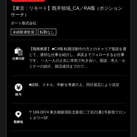
【東京：リモート】既卒領域_CA／RA職（ポジション
サーチ）
ポート株式会社
未経験者歓迎
転勤なし
【職務概要】 ■CA職 転職活動中の方とのキャリア面談を通
じて、適切な仕事を紹介し、承諾までフォローするお仕事
仕事内容
です。 一人一人の人生に本気で向き合い、面談、求人・セ
ミナーの紹介、就活成功までのフ...
■経験、スキル、年齢を考慮の上、同社規定により決定
給与
〒169-0074 東京都新宿区北新宿二丁目21番1号新宿フロン
トタワー5F
勤務地