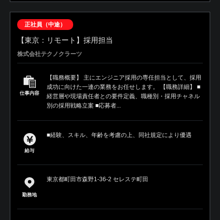
正社員（中途）
【東京：リモート】採用担当
株式会社テクノクラーツ
【職務概要】 主にエンジニア採用の専任担当として、採用
成功に向けた一連の業務をお任せします。 【職務詳細】 ■
仕事内容
経営層や現場責任者との要件定義、職種別・採用チャネル
別の採用戦略立案 ■応募者...
■経験、スキル、年齢を考慮の上、同社規定により優遇
給与
東京都町田市森野1-36-2 セレステ町田
勤務地