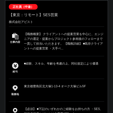
正社員（中途）
【東京：リモート】SES営業
株式会社アビスト
【職務概要】 クライアントへの提案営業を中心に、エンジ
ニアの選定・提案からプロジェクト参画後のフォローまで
仕事内容
一貫して担当いただきます。 【職務詳細】 ■既存クライア
ントへの提案営業 ・大手ベ...
■経験、スキル、年齢を考慮の上、同社規定により優遇
給与
東京都豊島区北大塚1-13-4 オーク大塚ビル5F
勤務地
【必須】 ■下記のいずれかのご経験をお持ちの方 ・SES、