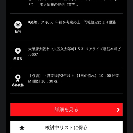
ど） ・求人情報の提供（業界...
■経験、スキル、年齢を考慮の上、同社規定により優遇
給与
大阪府大阪市中央区久太郎町1-5-31リアライズ堺筋本町ビ
ル607
勤務地
【必須】 ・営業経験3年以上 【1日の流れ】 10：00 始業、
MT開始 10：30 稼...
応募資格
詳細を見る
検討中リストに保存