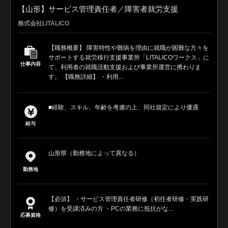
【山形】サービス管理責任者／障害者就労支援
株式会社LITALICO
【職務概要】 障害特性や難病を理由に就職が困難な方々を
サポートする就労移行支援事業所「LITALICOワークス」に
仕事内容
て、利用者の就職活動支援および事業所運営に携わりま
す。 【職務詳細】 ・利用...
■経験、スキル、年齢を考慮の上、同社規定により優遇
給与
山形県（勤務地によって異なる）
勤務地
【必須】 ・サービス管理責任者研修（初任者研修・実践研
修）を受講済みの方 ・PCの業務に抵抗がな...
応募資格