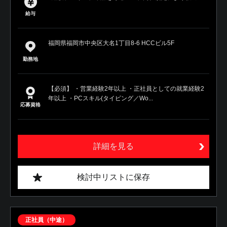
給与
福岡県福岡市中央区大名1丁目8-6 HCCビル5F
勤務地
【必須】 ・営業経験2年以上 ・正社員としての就業経験2
年以上 ・PCスキル(タイピング／Wo...
応募資格
詳細を見る
検討中リストに保存
正社員（中途）