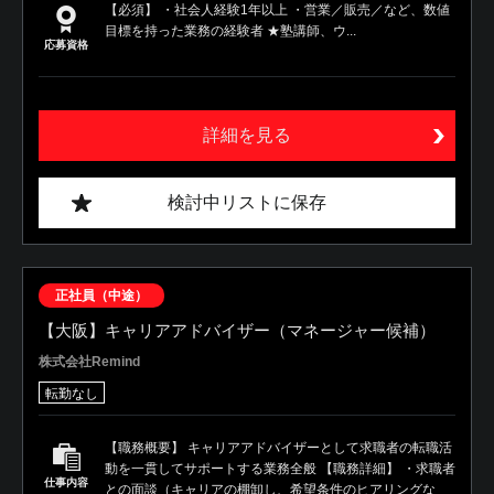
【必須】 ・社会人経験1年以上 ・営業／販売／など、数値
目標を持った業務の経験者 ★塾講師、ウ...
応募資格
詳細を見る
検討中リストに保存
正社員（中途）
【大阪】キャリアアドバイザー（マネージャー候補）
株式会社Remind
転勤なし
【職務概要】 キャリアアドバイザーとして求職者の転職活
動を一貫してサポートする業務全般 【職務詳細】 ・求職者
仕事内容
との面談（キャリアの棚卸し、希望条件のヒアリングな