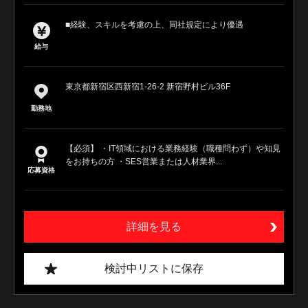
■経験、スキルを考慮の上、同社規定により優遇
給与
東京都新宿区西新宿1-26-2 新宿野村ビル36F
勤務地
【必須】 ・IT領域における業務経験（職種問わず）や知見
をお持ちの方 ・SES営業または人材業界...
応募資格
詳細を見る
検討中リストに保存