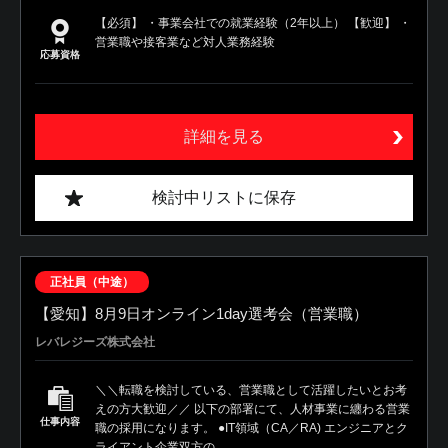
【必須】 ・事業会社での就業経験（2年以上） 【歓迎】 ・
営業職や接客業など対人業務経験
応募資格
詳細を見る
検討中リストに保存
正社員（中途）
【愛知】8月9日オンライン1day選考会（営業職）
レバレジーズ株式会社
＼＼転職を検討している、営業職として活躍したいとお考
えの方大歓迎／／ 以下の部署にて、人材事業に纏わる営業
仕事内容
職の採用になります。 ●IT領域（CA／RA) エンジニアとク
ライアント企業双方の...