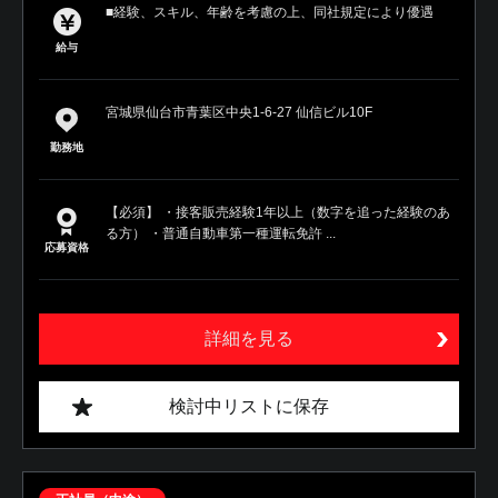
■経験、スキル、年齢を考慮の上、同社規定により優遇
給与
宮城県仙台市青葉区中央1-6-27 仙信ビル10F
勤務地
【必須】 ・接客販売経験1年以上（数字を追った経験のあ
る方） ・普通自動車第一種運転免許 ...
応募資格
詳細を見る
検討中リストに保存