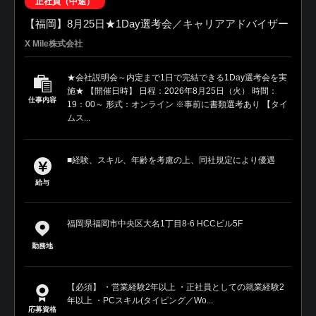
正社員（中途）
【福岡】8月25日★1Day選考会／キャリアアドバイザー
X Mile株式会社
★会社説明会～内定まで1日で完結できる1Day選考会を実
施★ 【開催日時】 日程：2026年8月25日（火） 時間：
仕事内容
19：00～ 形式：オンライン ※事前に書類選考あり 【タイ
ムス...
■経験、スキル、年齢を考慮の上、同社規定により優遇
給与
福岡県福岡市中央区大名1丁目8-6 HCCビル5F
勤務地
【必須】 ・営業経験2年以上 ・正社員としての就業経験2
年以上 ・PCスキル(タイピング／Wo...
応募資格