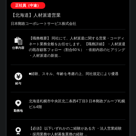
正社員（中途）
【北海道】人材派遣営業
日本郵政コーポレートサービス株式会社
【職務概要】 同社にて、人材派遣に関する営業・コーディ
ネート業務全般をお任せします。 【職務詳細】 ・人材派遣
仕事内容
の既存顧客フォロー（割合60％） ・依頼内容のヒアリング
・人材派遣の新規...
■経験、スキル、年齢を考慮の上、同社規定により優遇
給与
北海道札幌市中央区北二条西4丁目3 日本郵政グループ札幌
ビル4階
勤務地
【必須】 以下いずれかのご経験がある方 ・法人営業経験
・採用業務や人材募集業務の経験 ...