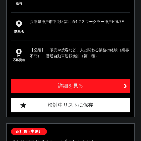
給与
兵庫県神戸市中央区雲井通4-2-2 マークラー神戸ビル7F
勤務地
【必須】 ・販売や接客など、人と関わる業務の経験（業界
不問） ・普通自動車運転免許（第一種）
応募資格
詳細を見る
検討中リストに保存
正社員（中途）