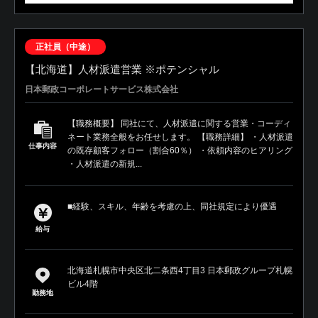
正社員（中途）
【北海道】人材派遣営業 ※ポテンシャル
日本郵政コーポレートサービス株式会社
【職務概要】 同社にて、人材派遣に関する営業・コーディ
ネート業務全般をお任せします。 【職務詳細】 ・人材派遣
仕事内容
の既存顧客フォロー（割合60％） ・依頼内容のヒアリング
・人材派遣の新規...
■経験、スキル、年齢を考慮の上、同社規定により優遇
給与
北海道札幌市中央区北二条西4丁目3 日本郵政グループ札幌
ビル4階
勤務地