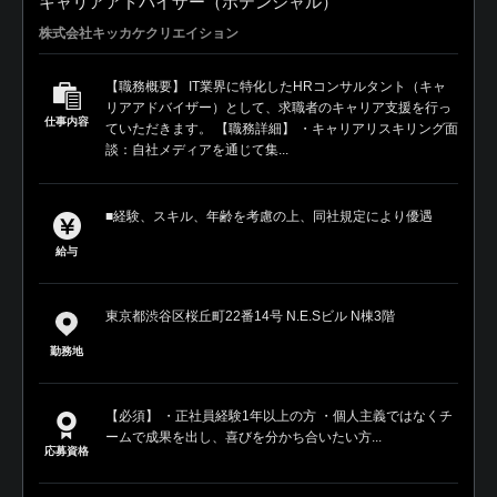
キャリアアドバイザー（ポテンシャル）
株式会社キッカケクリエイション
【職務概要】 IT業界に特化したHRコンサルタント（キャ
リアアドバイザー）として、求職者のキャリア支援を行っ
仕事内容
ていただきます。 【職務詳細】 ・キャリアリスキリング面
談：自社メディアを通じて集...
■経験、スキル、年齢を考慮の上、同社規定により優遇
給与
東京都渋谷区桜丘町22番14号 N.E.Sビル N棟3階
勤務地
【必須】 ・正社員経験1年以上の方 ・個人主義ではなくチ
ームで成果を出し、喜びを分かち合いたい方...
応募資格