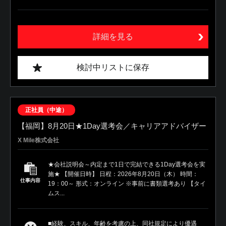
詳細を見る
検討中リストに保存
正社員（中途）
【福岡】8月20日★1Day選考会／キャリアアドバイザー
X Mile株式会社
★会社説明会～内定まで1日で完結できる1Day選考会を実
施★ 【開催日時】 日程：2026年8月20日（木） 時間：
仕事内容
19：00～ 形式：オンライン ※事前に書類選考あり 【タイ
ムス...
■経験、スキル、年齢を考慮の上、同社規定により優遇