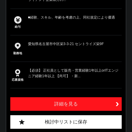
■経験、スキル、年齢を考慮の上、同社規定により優遇
給与
愛知県名古屋市中区栄3-3-21 セントライズ栄9F
勤務地
【必須】 正社員として販売・営業経験1年以上orITエンジ
ニア経験1年以上 【尚可】 ・新...
応募資格
詳細を見る
検討中リストに保存