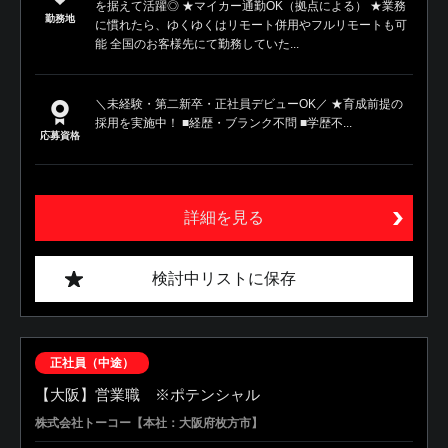
を据えて活躍◎ ★マイカー通勤OK（拠点による） ★業務
勤務地
に慣れたら、ゆくゆくはリモート併用やフルリモートも可
能 全国のお客様先にて勤務していた...
＼未経験・第二新卒・正社員デビューOK／ ★育成前提の
採用を実施中！ ■経歴・ブランク不問 ■学歴不...
応募資格
詳細を見る
検討中リストに保存
正社員（中途）
【大阪】営業職 ※ポテンシャル
株式会社トーコー【本社：大阪府枚方市】