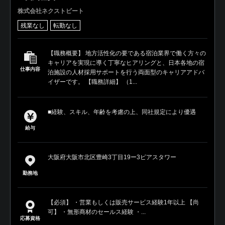
株式会社ネクストビート
残業なし
転勤なし
【職務概要】 地方活性化の要である宿泊業界で働く方々の
キャリアを実現に導く丁寧なヒアリングと、日本各地の宿
仕事内容
泊施設の人材採用サポートを行う両面型のキャリアアドバ
イザーです。 【職務詳細】 （1...
■経験、スキル、年齢を考慮の上、同社規定により優遇
給与
大阪府大阪市北区豊崎3丁目19ー3ピアスタワー
勤務地
【必須】 ・営業もしくは販売サービス経験1年以上 【尚
可】 ・無形商材のセールス経験 ・...
応募資格