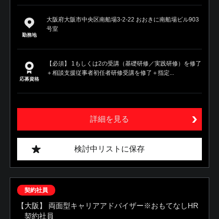
大阪府大阪市中央区南船場3-2-22 おおきに南船場ビル903
号室
勤務地
【必須】 1もしくは2の受講（基礎研修／実践研修）を修了
＋相談支援従事者初任者研修受講を修了＋指定...
応募資格
詳細を見る
検討中リストに保存
契約社員
【大阪】 両面型キャリアアドバイザー※おもてなしHR
契約社員