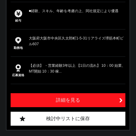
■経験、スキル、年齢を考慮の上、同社規定により優遇
給与
大阪府大阪市中央区久太郎町1-5-31リアライズ堺筋本町ビ
ル607
勤務地
【必須】 ・営業経験3年以上 【1日の流れ】 10：00 始業、
MT開始 10：30 稼...
応募資格
詳細を見る
検討中リストに保存