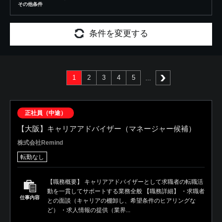
その他条件
条件を変更する
1
2
3
4
5
次へ
正社員（中途）
【大阪】キャリアアドバイザー（マネージャー候補）
株式会社Remind
転勤なし
【職務概要】 キャリアアドバイザーとして求職者の転職活
動を一貫してサポートする業務全般 【職務詳細】 ・求職者
仕事内容
との面談（キャリアの棚卸し、希望条件のヒアリングな
ど） ・求人情報の提供（業界...