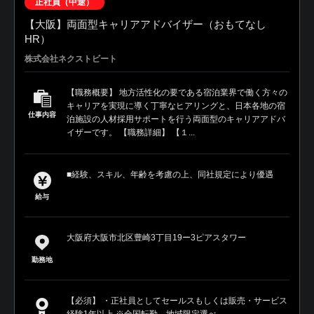
正社員（中途）
【大阪】両面型キャリアアドバイザー（おもてなし
HR）
株式会社ネクストビート
【職務概要】 地方活性化の要である宿泊業界で働く方々の
キャリアを実現に導く丁寧なヒアリングと、日本各地の宿
仕事内容
泊施設の人材採用サポートを行う両面型のキャリアアドバ
イザーです。 【職務詳細】 【１...
■経験、スキル、年齢を考慮の上、同社規定により優遇
給与
大阪府大阪市北区豊崎3丁目19ー3ピアスタワー
勤務地
【必須】 ・正社員としてセールスもしくは販売・サービス
経験1年以上 ※全国転勤、地域限定選べ...