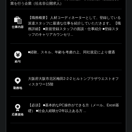
業を行う企業（社名非公開求人）
【職務概要】 人材コーディネーターとして、登録している
派遣スタッフに最適な仕事を紹介していただきます。 【職
仕事内容
務詳細】 ■新規登録スタッフの面談・仕事紹介 ■登録スタ
ッフのキャリアカウンセリ...
■経験、スキル、年齢を考慮の上、同社規定により優遇
給与
大阪府大阪市北区梅田2-2-2 ヒルトンプラザウエストオフ
ィスタワー15階
勤務地
【必須】 ■基本的なPC操作ができる方（メール、Excel基
礎） ■社会人経験が2年以上ある方 ...
応募資格