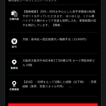
株式会社ジールコミュニケーションズ
【職務概要】 20代～30代を中心とした若手求職者の転職
サポートを行っていただきます。 ゆくゆくは、ミドル層、
仕事内容
ハイクラス層のキャリア支援も視野に入れ、業務範囲の拡
大を検討しています。 【職務...
月額：基本給＋固定残業代＋職務手当（13,400円）
給与
大阪府大阪市中央区本町1丁目8番12号 オーク堺筋本町ビ
ル 10階
勤務地
【必須】 ・目標をもって活動した経験（以下例） ‐ 営業
経験（業界、営業スタイル不問） ‐...
応募資格