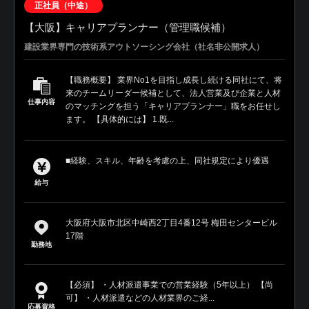
正社員（中途）
【大阪】キャリアプランナー（管理職候補）
建設業界専門の技術系アウトソーシング会社（社名非公開求人）
【職務概要】 業界No1を目指し成長し続ける同社にて、将
来のチームリーダー候補として、法人営業及び企業と人材
仕事内容
のマッチングを担う「キャリアプランナー」職をお任せし
ます。 【具体的には】 1.既...
■経験、スキル、年齢を考慮の上、同社規定により優遇
給与
大阪府大阪市北区中崎西2丁目4番12号 梅田センタービル
17階
勤務地
【必須】 ・人材派遣事業での営業経験（5年以上） 【尚
可】 ・人材派遣などの人材業界のご経...
応募資格