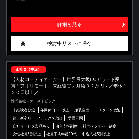
詳細を見る
検討中リストに保存
正社員（中途）
【人材コーディネーター】世界最大級ECアワード受
賞！フルリモート／未経験◎／月給３２万円～／年休１
３０日以上／
株式会社ファーストピック
未経験者歓迎
年間休日120以上
服装自由
ＵＩターン歓迎
第二新卒可
フレックス勤務
学歴不問
自社サービス製品あり
独立支援制度
社内ベンチャー制度
女性社員5割以上
社員平均年齢20代
中途入社5割以上