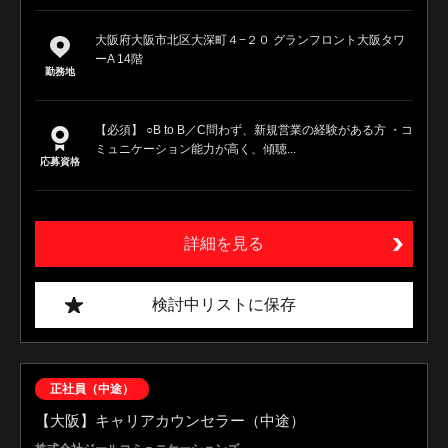
大阪府大阪市北区大深町４−２０ グランフロント大阪タワ
ーA 14階
勤務地
【必須】 ○B to B／C問わず、新規営業の経験がある方 ・コ
ミュニケーション能力が高く、傾聴...
応募資格
詳細を見る
検討中リストに保存
正社員（中途）
【大阪】キャリアカウンセラー（中途）