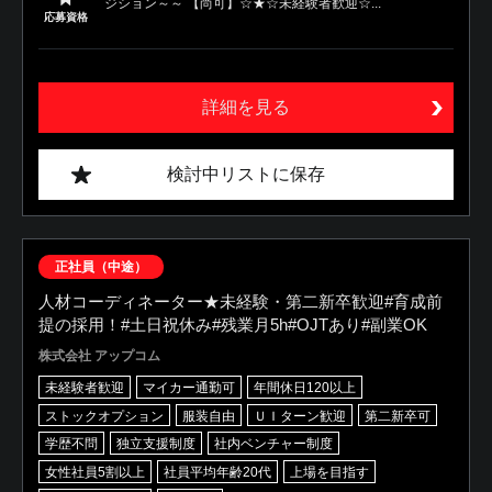
ジション～～ 【尚可】☆★☆未経験者歓迎☆...
応募資格
詳細を見る
検討中リストに保存
正社員（中途）
人材コーディネーター★未経験・第二新卒歓迎#育成前
提の採用！#土日祝休み#残業月5h#OJTあり#副業OK
株式会社 アップコム
未経験者歓迎
マイカー通勤可
年間休日120以上
ストックオプション
服装自由
ＵＩターン歓迎
第二新卒可
学歴不問
独立支援制度
社内ベンチャー制度
女性社員5割以上
社員平均年齢20代
上場を目指す