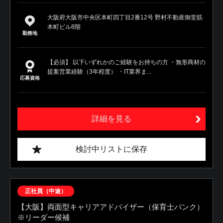
大阪府大阪市中央区本町四丁目2番12号 野村不動産御堂筋
本町ビル8階
勤務地
【必須】 以下いずれかのご経験をお持ちの方 ・無形商材の
提案営業経験（3年程度） ・IT業界ま...
応募資格
詳細を見る
検討中リストに保存
正社員（中途）
【大阪】両面型キャリアアドバイザー（保育士バンク）
※リーダー候補