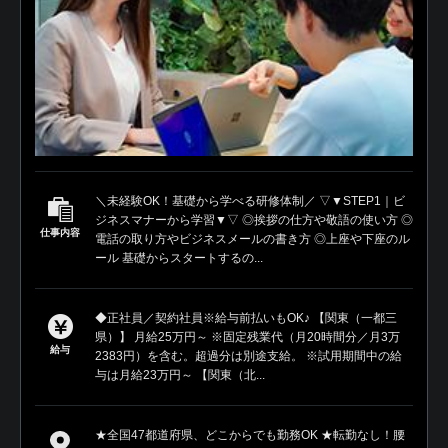
＼未経験OK！基礎から学べる研修体制／ ▽▼STEP1｜ビ
ジネスマナーから学習▼▽ ◎挨拶の仕方や敬語の使い方 ◎
仕事内容
電話の取り方やビジネスメールの書き方 ◎上座や下座のル
ール 基礎からスタートするの...
◆正社員／契約社員※給与前払いもOK♪ 【関東（一都三
県）】 月給25万円～ ※固定残業代（月20時間分／月3万
給与
2383円）を含む。超過分は別途支給。 ※試用期間中の給
与は月給23万円～ 【関東（北...
★全国47都道府県、どこからでも勤務OK ★転勤なし！腰