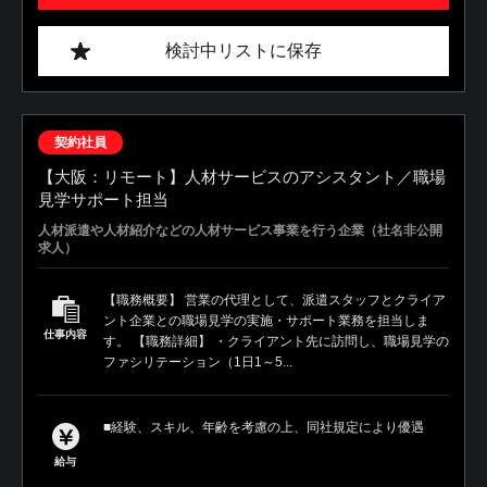
検討中リストに保存
契約社員
【大阪：リモート】人材サービスのアシスタント／職場
見学サポート担当
人材派遣や人材紹介などの人材サービス事業を行う企業（社名非公開
求人）
【職務概要】 営業の代理として、派遣スタッフとクライア
ント企業との職場見学の実施・サポート業務を担当しま
仕事内容
す。 【職務詳細】 ・クライアント先に訪問し、職場見学の
ファシリテーション（1日1～5...
■経験、スキル、年齢を考慮の上、同社規定により優遇
給与