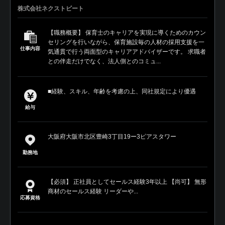
株式会社ネクストビート
【職務概要】 保育士のキャリアを実現に導くためのカウン
セリングを行いながら、保育施設毎の人材の採用支援を一
仕事内容
気通貫で行う両面型のキャリアアドバイザーです。 求職者
との伴走だけでなく、法人側とのコミュ...
■経験、スキル、年齢を考慮の上、同社規定により優遇
給与
大阪府大阪市北区豊崎3丁目19ー3ピアスタワー
勤務地
【必須】 正社員としてセールス経験3年以上 【尚可】 無形
商材のセールス経験 リーダーや...
応募資格