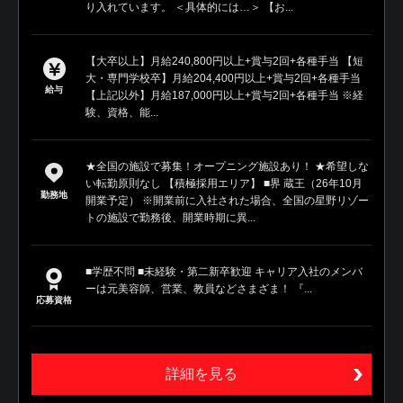
り入れています。 ＜具体的には…＞ 【お...
【大卒以上】月給240,800円以上+賞与2回+各種手当 【短
大・専門学校卒】月給204,400円以上+賞与2回+各種手当
給与
【上記以外】月給187,000円以上+賞与2回+各種手当 ※経
験、資格、能...
★全国の施設で募集！オープニング施設あり！ ★希望しな
い転勤原則なし 【積極採用エリア】 ■界 蔵王（26年10月
勤務地
開業予定） ※開業前に入社された場合、全国の星野リゾー
トの施設で勤務後、開業時期に異...
■学歴不問 ■未経験・第二新卒歓迎 キャリア入社のメンバ
ーは元美容師、営業、教員などさまざま！ 『...
応募資格
詳細を見る