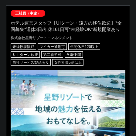
正社員（中途）
ホテル運営スタッフ【UIターン・遠方の移住歓迎】*全
国募集*週休3日/年休161日可*未経験OK*新規開業あり
株式会社星野リゾート・マネジメント
未経験者歓迎
マイカー通勤可
年間休日120以上
ＵＩターン歓迎
第二新卒可
学歴不問
自社サービス製品あり
女性社員5割以上