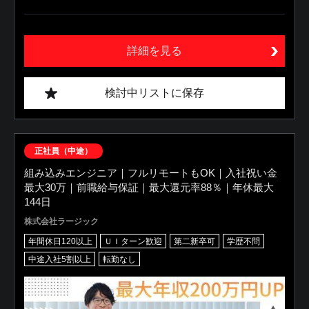
詳細を見る
検討中リストに保存
正社員（中途）
組み込みエンジニア｜フルリモートもOK｜入社祝い金
最大30万｜前職給与保証｜最大還元率88％｜年休最大
144日
株式会社ラージック
年間休日120以上
ＵＩターン歓迎
第二新卒可
学歴不問
中途入社5割以上
転勤なし