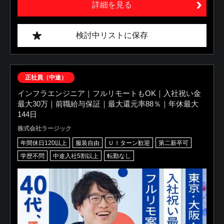
詳細を見る
検討中リストに保存
正社員（中途）
インフラエンジニア｜フルリモートもOK｜入社祝い金
最大30万｜前職給与保証｜最大還元率88％｜年休最大
144日
株式会社ラージック
年間休日120以上
服装自由
ＵＩターン歓迎
第二新卒可
学歴不問
中途入社5割以上
転勤なし