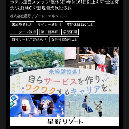
ホテル運営スタッフ*週休3日/年休161日以上も可*全国募
集*未経験OK*新規開業施設多数
株式会社星野リゾート・マネジメント
未経験者歓迎
マイカー通勤可
年間休日120以上
ＵＩターン歓迎
第二新卒可
学歴不問
自社サービス製品あり
女性社員5割以上