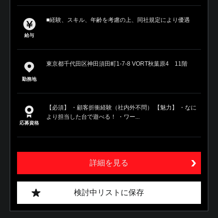
■経験、スキル、年齢を考慮の上、同社規定により優遇
給与
東京都千代田区神田須田町1-7-8 VORT秋葉原4 11階
勤務地
【必須】 ・顧客折衝経験（社内外不問） 【魅力】 ・なに
より担当した台で遊べる！ ・ワー...
応募資格
詳細を見る
検討中リストに保存