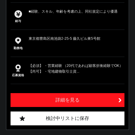
■経験、スキル、年齢を考慮の上、同社規定により優遇
給与
東京都豊島区南池袋2-25-5 藤久ビル東5号館
勤務地
【必須】 ・営業経験 （20代であれば顧客折衝経験でOK）
【尚可】 ・宅地建物取引士資...
応募資格
詳細を見る
検討中リストに保存