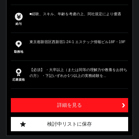
■経験、スキル、年齢を考慮の上、同社規定により優遇
給与
東京都新宿区西新宿1-24-1 エステック情報ビル18F・19F
勤務地
【必須】 ・大卒以上（または同等の理解力や教養をお持ち
の方） ・下記いずれか1つ以上の実務経験を...
応募資格
詳細を見る
検討中リストに保存