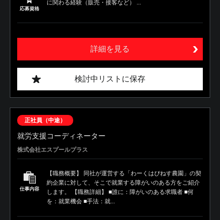
に関わる経験（販売・接客など） ...
応募資格
詳細を見る
検討中リストに保存
正社員（中途）
就労支援コーディネーター
株式会社エスプールプラス
【職務概要】 同社が運営する「わーくはぴねす農園」の契
約企業に対して、そこで就業する障がいのある方をご紹介
仕事内容
します。 【職務詳細】 ■誰に：障がいのある求職者 ■何
を：就業機会 ■手法：就...