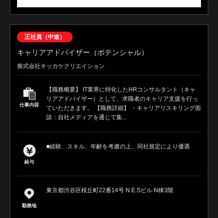
正社員（中途）
キャリアアドバイザー（ポテンシャル）
株式会社キッカケクリエイション
【職務概要】 IT業界に特化したHRコンサルタント（キャ
リアアドバイザー）として、求職者のキャリア支援を行っ
仕事内容
ていただきます。 【職務詳細】 ・キャリアリスキリング面
談：自社メディアを通じて集...
■経験、スキル、年齢を考慮の上、同社規定により優遇
給与
東京都渋谷区桜丘町22番14号 N.E.Sビル N棟3階
勤務地