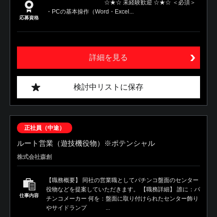
☆★☆ 未経験歓迎 ☆★☆ ＜必須＞
・PCの基本操作（Word・Excel...
応募資格
詳細を見る
検討中リストに保存
正社員（中途）
ルート営業（遊技機役物）※ポテンシャル
株式会社森創
【職務概要】 同社の営業職としてパチンコ盤面のセンター
役物などを提案していただきます。 【職務詳細】 誰に：パ
仕事内容
チンコメーカー 何を：盤面に取り付けられたセンター飾り
やサイドランプ ...