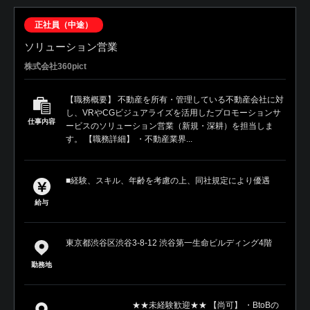
正社員（中途）
ソリューション営業
株式会社360pict
【職務概要】 不動産を所有・管理している不動産会社に対
し、VRやCGビジュアライズを活用したプロモーションサ
仕事内容
ービスのソリューション営業（新規・深耕）を担当しま
す。 【職務詳細】 ・不動産業界...
■経験、スキル、年齢を考慮の上、同社規定により優遇
給与
東京都渋谷区渋谷3-8-12 渋谷第一生命ビルディング4階
勤務地
★★未経験歓迎★★ 【尚可】 ・BtoBの