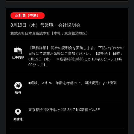
正社員（中途）
8月19日（水）営業職・会社説明会
株式会社日本直販総本社【本社：東京都渋谷区】
【職務詳細】 同社の説明会を実施します。 下記いずれかの
日程にて是非お気軽にご参加ください。 【説明会】 日時：
仕事内容
8月19日（水） ※所要時間1時間ほど 10時00分～／11時
00分～／1...
■経験、スキル、年齢を考慮の上、同社規定により優遇
給与
東京都渋谷区千駄ヶ谷5-34-7 NX新宿ビル8F
勤務地