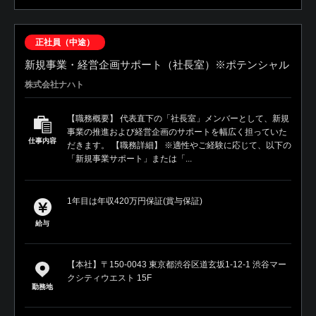
正社員（中途）
新規事業・経営企画サポート（社長室）※ポテンシャル
株式会社ナハト
【職務概要】 代表直下の「社長室」メンバーとして、新規
事業の推進および経営企画のサポートを幅広く担っていた
仕事内容
だきます。 【職務詳細】 ※適性やご経験に応じて、以下の
「新規事業サポート」または「...
1年目は年収420万円保証(賞与保証)
給与
【本社】〒150-0043 東京都渋谷区道玄坂1-12-1 渋谷マー
クシティウエスト 15F
勤務地