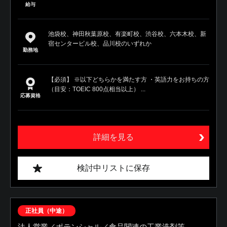
給与
池袋校、神田秋葉原校、有楽町校、渋谷校、六本木校、新
宿センタービル校、品川校のいずれか
勤務地
【必須】 ※以下どちらかを満たす方 ・英語力をお持ちの方
（目安：TOEIC 800点相当以上） ...
応募資格
詳細を見る
検討中リストに保存
正社員（中途）
法人営業／ポテンシャル／食品関連の工業洗剤等