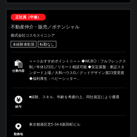
正社員（中途）
不動産仲介・販売／ポテンシャル
株式会社コスモスイニシア
未経験者歓迎
転勤なし
＝＝☆おすすめポイント☆＝＝ ◆WLB◎：フルフレックス
制／年休123日／リモート相談可能 ◆安定基盤：東証スタ
仕事内容
ンダード上場／大和ハウスG／グッドデザイン賞23度受賞
◆福利厚生：ベビーシッター...
■経験、スキル、年齢を考慮の上、同社規定により優遇
給与
東京都港区芝5-34-6新田町ビル
勤務地