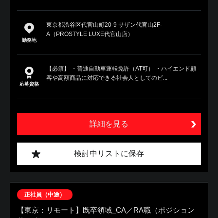
東京都渋谷区代官山町20-9 サザン代官山2F-
A（PROSTYLE LUXE代官山店）
勤務地
【必須】 ・普通自動車運転免許（AT可） ・ハイエンド顧
客や高額商品に対応できる社会人としてのビ...
応募資格
詳細を見る
検討中リストに保存
正社員（中途）
【東京：リモート】既卒領域_CA／RA職（ポジション