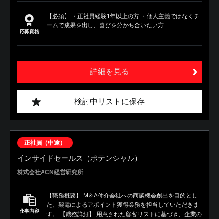
【必須】 ・正社員経験1年以上の方 ・個人主義ではなくチ
ームで成果を出し、喜びを分かち合いたい方...
応募資格
詳細を見る
検討中リストに保存
正社員（中途）
インサイドセールス（ポテンシャル）
株式会社ACN経営研究所
【職務概要】 M＆A仲介会社への商談機会創出を目的とし
た、架電によるアポイント獲得業務を担当していただきま
仕事内容
す。 【職務詳細】 用意された顧客リストに基づき、企業の