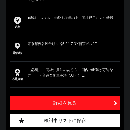
00分～／1...
■経験、スキル、年齢を考慮の上、同社規定により優遇
給与
東京都渋谷区千駄ヶ谷5-34-7 NX新宿ビル8F
勤務地
【必須】 ・同社に興味のある方 ・国内の出張が可能な
方 ・普通自動車免許（AT可） ...
応募資格
詳細を見る
検討中リストに保存