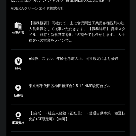
ADEKAクリーンエイド株式会社
【職務概要】 同社にて、主に食品関連工業用各種洗剤の法
人営業職として従事いただきます。 【職務詳細】 営業スタ
仕事内容
イル：既存と新規営業を6：4の割合でお任せします。 大手
顧客への営業をメインで...
■経験、スキル、年齢を考慮の上、同社規定により優遇
給与
東京都千代田区神田駿河台2-5-12 NMF駿河台ビル
勤務地
【必須】 ・社会人経験（正社員） ・普通自動車第一種運転
免許(AT限定可) 【尚可】 ・...
応募資格