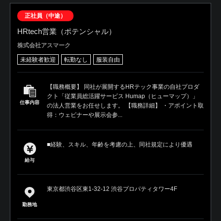
正社員（中途）
HRtech営業（ポテンシャル）
株式会社アスマーク
未経験者歓迎
転勤なし
服装自由
【職務概要】 同社が展開するHRテック事業の自社プロダ
クト「従業員総活躍サービス Humap（ヒューマップ）」
仕事内容
の法人営業をお任せします。 【職務詳細】 ・アポイント取
得：ウェビナーや展示会参...
■経験、スキル、年齢を考慮の上、同社規定により優遇
給与
東京都渋谷区東1-32-12 渋谷プロパティタワー4F
勤務地