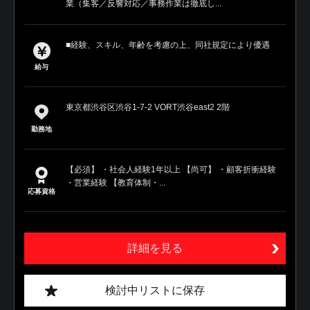
業（集客／反響対応／事務作業は徹底し...
■経験、スキル、年齢を考慮の上、同社規定により優遇
給与
東京都渋谷区渋谷1-7-2 VORT渋谷east2 2階
勤務地
【必須】 ・社会人経験1年以上 【尚可】 ・顧客折衝経験
・営業経験 【教育体制・...
応募資格
詳細を見る
検討中リストに保存