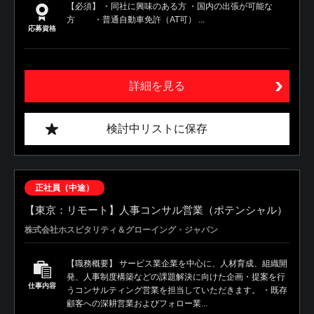
【必須】 ・同社に興味のある方 ・国内の出張が可能な
方 ・普通自動車免許（AT可） ...
応募資格
詳細を見る
検討中リストに保存
正社員（中途）
【東京：リモート】人事コンサル営業（ポテンシャル）
株式会社ホスピタリティ＆グローイング・ジャパン
【職務概要】 サービス業企業を中心に、人材育成、組織開
発、人事制度構築などの課題解決に向けた企画・提案を行
仕事内容
うコンサルティング営業を担当していただきます。 ・既存
顧客への深耕営業およびフォロー業...