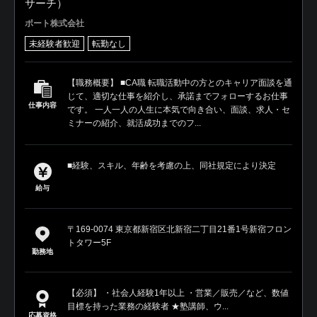
サーチ）
ポート株式会社
未経験者歓迎
転勤なし
【職務概要】 ■CA職 転職活動中の方とのキャリア面談を通
じて、適切な仕事を紹介し、承諾までフォローするお仕事
仕事内容
です。 一人一人の人生に本気で向き合い、面談、求人・セ
ミナーの紹介、就活成功までのフ...
■経験、スキル、年齢を考慮の上、同社規定により決定
給与
〒169-0074 東京都新宿区北新宿二丁目21番1号新宿フロン
トタワー5F
勤務地
【必須】 ・社会人経験1年以上 ・営業／販売／など、数値
目標を持った業務の経験者 ★塾講師、ウ...
応募資格