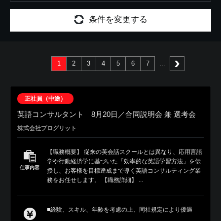
条件を変更する
1
2
3
4
5
6
7
次へ
正社員（中途）
英語コンサルタント 8月20日／合同説明会 兼 選考会
株式会社プログリット
【職務概要】 従来の英会話スクールとは異なり、応用言語
学や行動経済学に基づいた「効率的な英語学習方法」を伝
仕事内容
授し、お客様を目標達成まで導く英語コンサルティング業
務をお任せします。 【職務詳細】 ...
■経験、スキル、年齢を考慮の上、同社規定により優遇