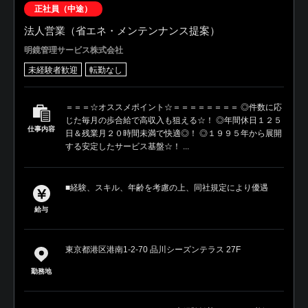
正社員（中途）
法人営業（省エネ・メンテンナンス提案）
明鏡管理サービス株式会社
未経験者歓迎
転勤なし
＝＝＝☆オススメポイント☆＝＝＝＝＝＝＝＝ ◎件数に応
じた毎月の歩合給で高収入も狙える☆！ ◎年間休日１２５
仕事内容
日＆残業月２０時間未満で快適◎！ ◎１９９５年から展開
する安定したサービス基盤☆！ ...
■経験、スキル、年齢を考慮の上、同社規定により優遇
給与
東京都港区港南1-2-70 品川シーズンテラス 27F
勤務地