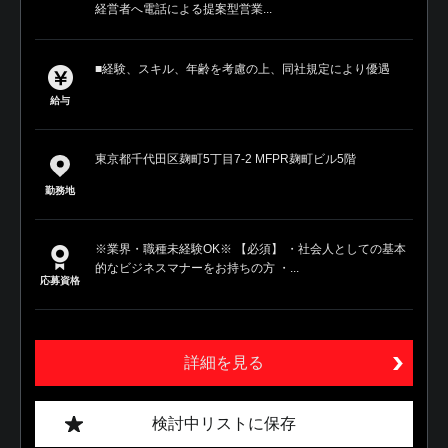
経営者へ電話による提案型営業...
■経験、スキル、年齢を考慮の上、同社規定により優遇
給与
東京都千代田区麹町5丁目7-2 MFPR麹町ビル5階
勤務地
※業界・職種未経験OK※ 【必須】 ・社会人としての基本
的なビジネスマナーをお持ちの方 ・...
応募資格
詳細を見る
検討中リストに保存