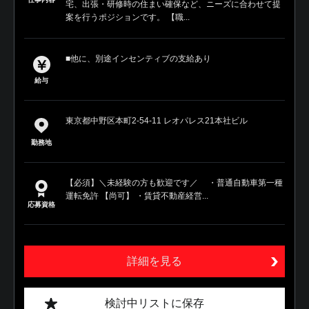
宅、出張・研修時の住まい確保など、ニーズに合わせて提
案を行うポジションです。 【職...
■他に、別途インセンティブの支給あり
給与
東京都中野区本町2-54-11 レオパレス21本社ビル
勤務地
【必須】＼未経験の方も歓迎です／ ・普通自動車第一種
運転免許 【尚可】 ・賃貸不動産経営...
応募資格
詳細を見る
検討中リストに保存