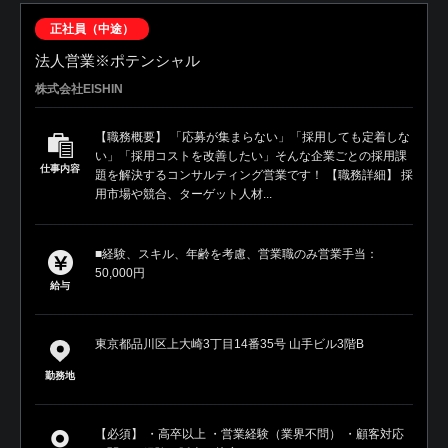
正社員（中途）
法人営業※ポテンシャル
株式会社EISHIN
【職務概要】 「応募が集まらない」「採用しても定着しな
い」「採用コストを改善したい」そんな企業ごとの採用課
仕事内容
題を解決するコンサルティング営業です！ 【職務詳細】 採
用市場や競合、ターゲット人材...
■経験、スキル、年齢を考慮、営業職のみ営業手当：
50,000円
給与
東京都品川区上大崎3丁目14番35号 山手ビル3階B
勤務地
【必須】 ・高卒以上 ・営業経験（業界不問） ・顧客対応