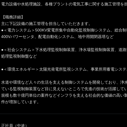
電力設備や水処理施設、各種プラントの電気工事に関する施工管理を
【職務詳細】
主に下記設備の施工管理を担当していただきます。
●＜電力システム＞500KV変電所集中自動化監視制御システム、総合
400Vパワーセンタ、配電自動化システム、地中用開閉器塔など
●＜社会システム＞下水処理監視制御装置、浄水場監視制御装置、道路
処理監視制御盤など
●＜環境エネルギー＞太陽光発電所監視システム、事業所用蓄電システ
水道や環境など人々の生活を支える制御システムを開発しており、浄
ている監視制御装置など目に見えないところで先進の技術が活躍して
規模も数十億円単位の案件などインフラを支える社会的な価値の高い
件が増加しています。
正社員（中途）