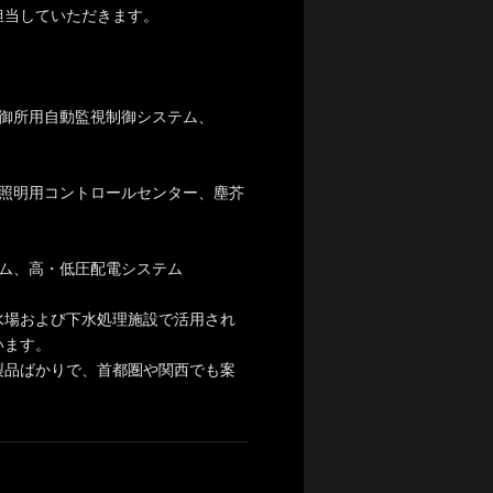
担当していただきます。
制御所用自動監視制御システム、
照明用コントロールセンター、塵芥
ム、高・低圧配電システム
水場および下水処理施設で活用され
います。
製品ばかりで、首都圏や関西でも案