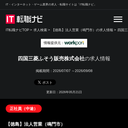
IT・インターネット・ゲーム業界の求人・転職サイトは「IT転職ナビ」
IT転職ナビTOP
>
求人検索
>
【徳島】法人営業（鳴門市）の求人情報 >
四国三
情報提供元：
四国三菱ふそう販売株式会社
の求人情報
掲載期間：
2026/07/07 ～2026/09/08
更新日：2026年05月21日
正社員（中途）
【徳島】法人営業（鳴門市）