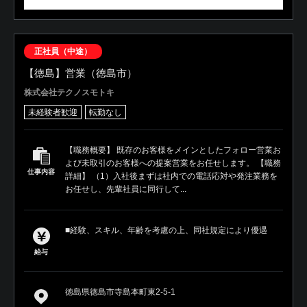
正社員（中途）
【徳島】営業（徳島市）
株式会社テクノスモトキ
未経験者歓迎
転勤なし
【職務概要】 既存のお客様をメインとしたフォロー営業お
よび未取引のお客様への提案営業をお任せします。 【職務
仕事内容
詳細】 （1）入社後まずは社内での電話応対や発注業務を
お任せし、先輩社員に同行して...
■経験、スキル、年齢を考慮の上、同社規定により優遇
給与
徳島県徳島市寺島本町東2-5-1