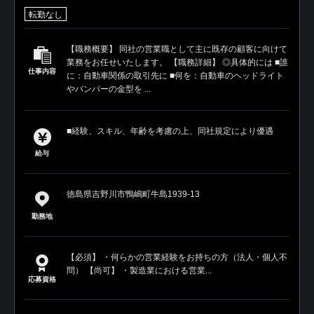
転勤なし
【職務概要】 同社の営業職として主に既存の顧客に向けて
業務をお任せいたします。 【職務詳細】 ◎具体的には ■誰
仕事内容
に：自動車関係の取引先に ■何を：自動車のヘッドライト
やバンパーの金型を ...
■経験、スキル、年齢を考慮の上、同社規定により優遇
給与
徳島県吉野川市鴨嶋町牛島1939‐13
勤務地
【必須】 ・何らかの営業経験をお持ちの方（法人・個人不
問） 【尚可】 ・製造業における営業...
応募資格