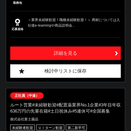
勤務地
＜業界未経験歓迎！職種未経験歓迎！＞ 商材については入
社後e-learningや商品説明会...
応募資格
詳細を見る
検討中リストに保存
正社員（中途）
ルート営業#未経験歓迎#配置薬業界No.1企業#3年目年収
636万円の先輩在籍#土日祝休み#5連休可#全国募集
株式会社富士薬品
未経験者歓迎
ＵＩターン歓迎
第二新卒可