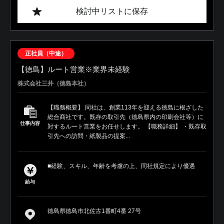
検討中リストに保存
正社員（中途）
【徳島】ルート営業※業界未経験
株式会社三井（徳島本社）
【職務概要】 同社は、創業113年を迎える徳島に根ざした
総合商社です。既存の取引先（徳島県内の印刷会社等）に
仕事内容
対するルート営業をお任せします。 【職務詳細】 ・既存取
引先への訪問・紙製品の提案...
■経験、スキル、年齢を考慮の上、同社規定により優遇
給与
徳島県徳島市北佐古1番町4番 27号