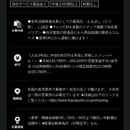
自社サービス製品あり
中途入社5割以上
転勤なし
◆女性活躍推進企業としての最高位「えるぼし（三つ
星）」に認定 ◆テレビCM＆多数のメディア掲載で知名度
仕事内容
バツグン ◆自社製造の医薬品だから商品知識の吸収もスム
ーズ ◆直帰OKだから柔軟に働けます！ ...
《入社3年目に年収636万円＆所長に昇格したメンバー
も！》 ◆月給245,796円～269,205円+営業実績手当+諸手
給与
当 ※試用期間3ヶ月(待遇同一) ※固定残業代(22.5時間
分/35,796円～...
全国の各営業所で募集中！自宅の近くで働けます。 ※住所
は一部の営業所のみ載せています ★詳細は以下のリンクを
勤務地
ご覧ください https://www.fujiyakuhin.co.jp/shop/eig...
＜業界・職種未経験OK／20代～50代まで幅広い年齢層が
活躍中＞ ■普通自動車免許（AT限定可）をお...
応募資格