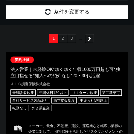
条件を変更する
1
2
3
次へ
契約社員
法人営業｜未経験OK*ゆくゆく年収1000万円超も可*独
立目指せる*知人への紹介なし*20・30代活躍
ＡＩＧ損害保険株式会社
未経験者歓迎
年間休日120以上
ＵＩターン歓迎
第二新卒可
自社サービス製品あり
独立支援制度
中途入社5割以上
転勤なし
外資系企業
メーカー、飲食、不動産、建設、運送業など幅広い業界の
企業に対して、 損害保険を活用したリスクマネジメントの