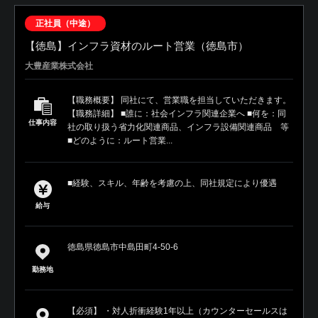
正社員（中途）
【徳島】インフラ資材のルート営業（徳島市）
大豊産業株式会社
【職務概要】 同社にて、営業職を担当していただきます。
【職務詳細】 ■誰に：社会インフラ関連企業へ ■何を：同
仕事内容
社の取り扱う省力化関連商品、インフラ設備関連商品 等
■どのように：ルート営業...
■経験、スキル、年齢を考慮の上、同社規定により優遇
給与
徳島県徳島市中島田町4-50-6
勤務地
【必須】 ・対人折衝経験1年以上（カウンターセールスは