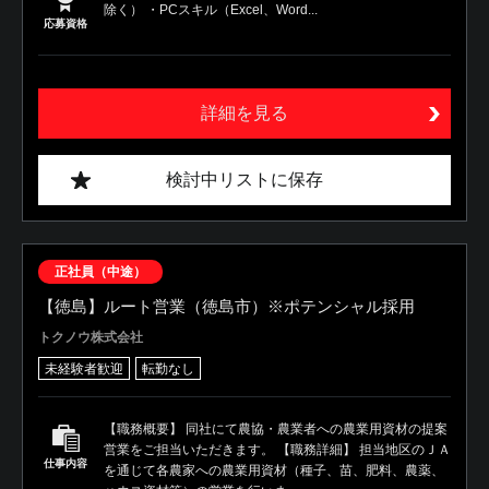
除く） ・PCスキル（Excel、Word...
応募資格
詳細を見る
検討中リストに保存
正社員（中途）
【徳島】ルート営業（徳島市）※ポテンシャル採用
トクノウ株式会社
未経験者歓迎
転勤なし
【職務概要】 同社にて農協・農業者への農業用資材の提案
営業をご担当いただきます。 【職務詳細】 担当地区のＪＡ
仕事内容
を通じて各農家への農業用資材（種子、苗、肥料、農薬、