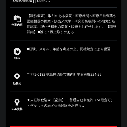
未経験者歓迎
転勤なし
【職務概要】 取引のある病院・医療機関へ医療用検査薬や
医療機器の提案・販売／大学・研究分析機関への研究分析
仕事内容
用試薬、理化学機器の提案・販売をお任せします。 【職務
詳細】 ■誰に：既に取引のある...
■経験、スキル、年齢を考慮の上、同社規定により優遇
給与
〒771-0132 徳島県徳島市川内町平石夷野224-29
勤務地
★未経験歓迎★ 【必須】 ・普通自動車免許（AT限定可）
・何かしらの顧客折衝経験をお持ち...
応募資格