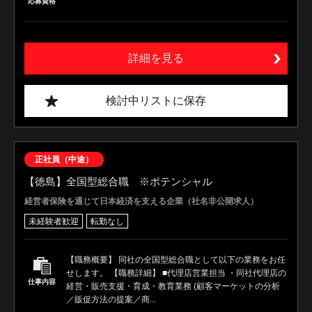
応募資格
詳細を見る
検討中リストに保存
正社員（中途）
【徳島】全国型総合職 ※ポテンシャル
経営者保険を通じて日本経済を支える企業（社名非公開求人）
未経験者歓迎
転勤なし
【職務概要】 同社の全国型総合職として以下の業務をお任
せします。 【職務詳細】 ■代理店営業担当 ・同社代理店の
仕事内容
経営・販売支援・育成・教育業務 (顧客マーケットの分析
／販促方法の提案／商...