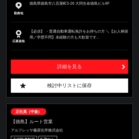
徳島県徳島市八百屋町3-26 大同生命徳島ビル9F
勤務地
【必須】 ・普通自動車運転免許をお持ちの方 ＼【お人柄採
用／学歴不問】未経験の方も大歓迎です...
応募資格
詳細を見る
検討中リストに保存
正社員（中途）
【徳島】ルート営業
アルフレッサ篠原化学株式会社