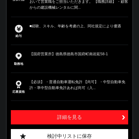
おいて営業職をご担当いただきます。 【職務詳細】 ・顧客
からの建設機械レンタルに関...
■経験、スキル、年齢を考慮の上、同社規定により優遇
給与
【国府営業所】徳島県徳島市国府町南岩延58-1
勤務地
【必須】 ・普通自動車運転免許 【尚可】 ・中型自動車免
許・準中型自動車免許あれば尚可（入...
応募資格
詳細を見る
検討中リストに保存