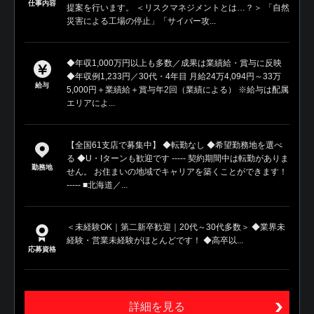
仕事内容
提案を行います。 ＜リスクマネジメントとは…？＞ 「自然
災害による工場の停止」「サイバー攻...
◆年収1,000万円以上も多数／成果は業績給・賞与に反映
◆年収例1,233円／30代・4年目 月給24万4,094円～33万
給与
5,000円＋業績給＋賞与年2回（業績による） ※給与は配属
エリアによ...
【全国61支店で募集中】 ◆転勤なし ◆希望勤務地を選べ
る ◆U・Iターンも歓迎です ----- 契約期間中は転勤がありま
勤務地
せん。 お住まいの地域でキャリアを築くことができます！
----- ■北海道／...
＜未経験OK｜第二新卒歓迎｜20代～30代多数＞ ◆業界未
経験・営業未経験がほとんどです！ ◆高卒以...
応募資格
詳細を見る