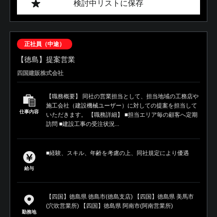
検討中リストに保存
正社員（中途）
【徳島】提案営業
四国建販株式会社
【職務概要】 同社の営業担当として、担当地域の工務店や
施工会社（建設機械ユーザー）に対しての提案を担当して
仕事内容
いただきます。 【職務詳細】 ■担当エリア毎の顧客へ定期
訪問 ■建設工事の受注状況...
■経験、スキル、年齢を考慮の上、同社規定により優遇
給与
【四国】徳島県 徳島市(徳島支店) 【四国】徳島県 美馬市
(穴吹営業所) 【四国】徳島県 阿南市(阿南営業所)
勤務地