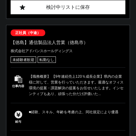
検討中リストに保存
正社員（中途）
【徳島】通信製品法人営業（徳島市）
株式会社アドバンスホールディングス
未経験者歓迎
転勤なし
【職務概要】 【9年連続売上120％成長企業】県内の企業
様に対して、営業を行っていただきます。最適なオフィス
仕事内容
環境の提案・課題解決の提案をお任せいたします。インセ
ンティブもあり、頑張った分だけ評価いた...
■経験、スキル、年齢を考慮の上、同社規定により優遇
給与