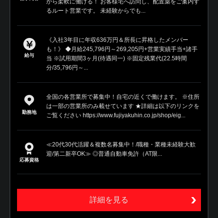
から柔軟に働ける！ お客様宅へ訪問し、配置薬をご案内す
るルート営業です。 未経験からでも...
《入社3年目に年収636万円＆所長に昇格したメンバー
も！》 ◆月給245,796円～269,205円+営業実績手当+諸手
給与
当 ※試用期間3ヶ月(待遇同一) ※固定残業代(22.5時間
分/35,796円～...
全国の各営業所で募集中！自宅の近くで働けます。 ※住所
は一部の営業所のみ載せています ★詳細は以下のリンクを
勤務地
ご覧ください https://www.fujiyakuhin.co.jp/shop/eig...
≪20代30代活躍＆複数名募集中！/職種・業種未経験大歓
迎/第二新卒OK≫ ◎普通自動車免許（AT限...
応募資格
詳細を見る