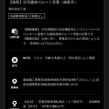
【徳島】住宅建材のルート営業（徳島市）
株式会社三友
未経験者歓迎
転勤なし
【職務概要】 住宅用建材や住設機器等をハウスメーカーや
ビルダーに提案する建築資材のルート営業の仕事です。
仕事内容
【職務詳細】 合併に伴い、事業拡大のための増員となりま
す。 具体的には下記をお任せ...
■経験、スキル、年齢を考慮の上、同社規定により優遇
給与
建築施工事業部(徳島県徳島市津田海岸町7-21)もしくは 資
材流通事業部(徳島県徳島市東沖洲2-16-3)
勤務地
【必須】 ・普通自動車運転免許（ＡＴ限定可） ・未経験歓
迎 【尚可】 ・MT車の運転が可...