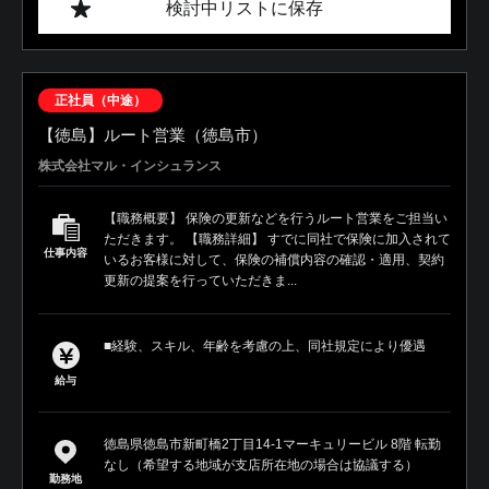
検討中リストに保存
正社員（中途）
【徳島】ルート営業（徳島市）
株式会社マル・インシュランス
【職務概要】 保険の更新などを行うルート営業をご担当い
ただきます。 【職務詳細】 すでに同社で保険に加入されて
仕事内容
いるお客様に対して、保険の補償内容の確認・適用、契約
更新の提案を行っていただきま...
■経験、スキル、年齢を考慮の上、同社規定により優遇
給与
徳島県徳島市新町橋2丁目14-1マーキュリービル 8階 転勤
なし（希望する地域が支店所在地の場合は協議する）
勤務地