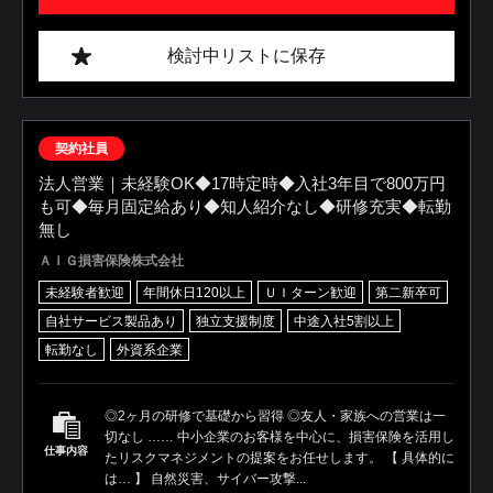
検討中リストに保存
契約社員
法人営業｜未経験OK◆17時定時◆入社3年目で800万円
も可◆毎月固定給あり◆知人紹介なし◆研修充実◆転勤
無し
ＡＩＧ損害保険株式会社
未経験者歓迎
年間休日120以上
ＵＩターン歓迎
第二新卒可
自社サービス製品あり
独立支援制度
中途入社5割以上
転勤なし
外資系企業
◎2ヶ月の研修で基礎から習得 ◎友人・家族への営業は一
切なし …… 中小企業のお客様を中心に、損害保険を活用し
仕事内容
たリスクマネジメントの提案をお任せします。 【 具体的に
は… 】 自然災害、サイバー攻撃...