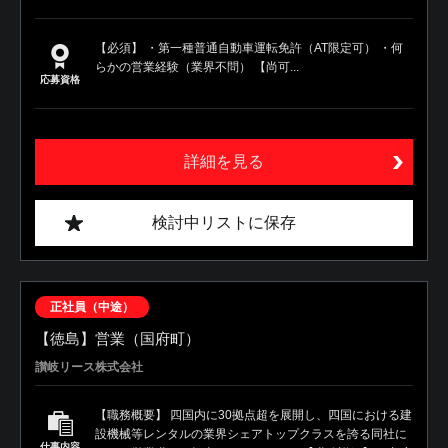
【必須】 ・第一種普通自動車運転免許（AT限定可） ・何
らかの営業経験（業界不問） 【尚可...
応募資格
詳細を見る
検討中リストに保存
正社員（中途）
【徳島】営業（国府町）
讃岐リース株式会社
【職務概要】 四国内に30拠点超を展開し、四国における建
設機械等レンタルの業界シェアトップクラスを誇る同社に
仕事内容