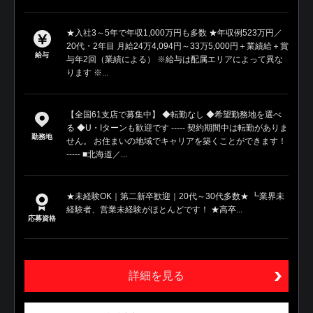
★入社3～5年で年収1,000万円も多数 ★年収例523万円／
20代・2年目 月給24万4,094円～33万5,000円＋業績給＋賞
給与
与年2回（業績による） ※給与は配属エリアによって異な
ります ※...
【全国61支店で募集中】 ◆転勤なし ◆希望勤務地を選べ
る ◆U・Iターンも歓迎です ----- 契約期間中は転勤がありま
勤務地
せん。 お住まいの地域でキャリアを築くことができます！
----- ■北海道／...
★未経験OK｜第二新卒歓迎｜20代～30代多数★ ┗業界未
経験者、営業未経験がほとんどです！ ★高卒...
応募資格
詳細を見る