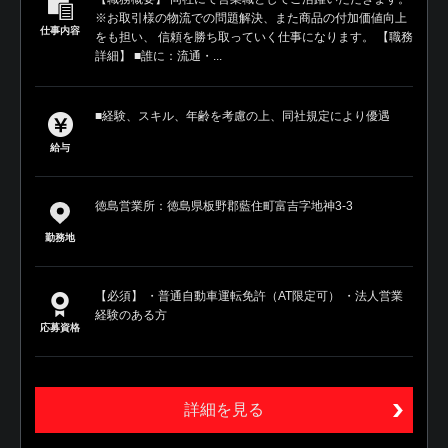
※お取引様の物流での問題解決、また商品の付加価値向上
仕事内容
をも担い、 信頼を勝ち取っていく仕事になります。 【職務
詳細】 ■誰に：流通・...
■経験、スキル、年齢を考慮の上、同社規定により優遇
給与
徳島営業所：徳島県板野郡藍住町富吉字地神3-3
勤務地
【必須】 ・普通自動車運転免許（AT限定可） ・法人営業
経験のある方
応募資格
詳細を見る