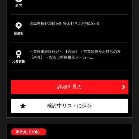
給与
徳島県板野郡松茂町笹木野八北開拓188-3
勤務地
～業種未経験歓迎～ 【必須】 ・営業経験をお持ちの方
【尚可】 ・製薬／医療機器メーカー...
応募資格
詳細を見る
検討中リストに保存
正社員（中途）