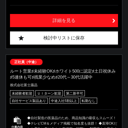
詳細を見る
検討中リストに保存
正社員（中途）
ルート営業♯未経験OK♯ホワイト500に認定♯土日祝休み
♯5連休も可♯残業少なめ♯20代～30代活躍中
株式会社富士薬品
未経験者歓迎
ＵＩターン歓迎
第二新卒可
自社サービス製品あり
中途入社5割以上
転勤なし
◆自社製造の医薬品のため、商品知識の吸収もスムーズ！
◆テレビCM＆メディア掲載で知名度も抜群！ ◆直帰OKだ
仕事内容