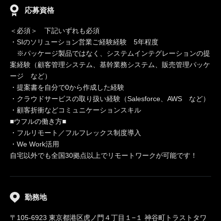
応募資格
＜必須＞ 下記いずれも必須
・SIのソリューション営業ご経験経験 5年程度
※パッケージ製品ではなく、システムインテグレーションの提
案経験（顧客管理システム、基幹業務システム、販売管理パッケ
ージ など）
・提案書を自分で0から作成した経験
・クラウドサービスの取り扱い経験（Salesforce、AWS など）
・顧客折衝などコミュニケーションスキル
■ウフルの働き方■
・フルリモート／フルフレックス制度導入
・We Work活用
自宅以外でも全国30拠点以上でリモートワークが可能です！
勤務地
〒105-6923 東京都港区虎ノ門４丁目１−１ 神谷町トラストタワ