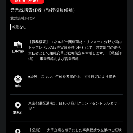
正社員（中途）
営業統括責任者（執行役員候補）
株式会社T-TOP
転勤なし
【職務概要】 エネルギー関連商材・リフォーム分野で国内
トップレベルの販売実績を持つ同社にて、営業部門の統括
仕事内容
責任者として組織変革と戦略策定を牽引します。 【職務詳
細】 ・事業戦略および営業戦略...
■経験、スキル、年齢を考慮の上、同社規定により優遇
給与
東京都港区港南2丁目16-3 品川グランドセントラルタワー
18F
勤務地
【必須】 ・大手企業を相手にした事業提携や交渉のご経験