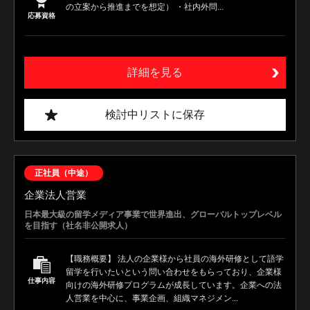
の立案から推進までを想定） ・社内外問...
応募資格
詳細を見る
検討中リストに保存
正社員（中途）
企業法人営業
日本最大級の留学メディア事業で世界進出、グローバルトップレベル
を目指す（社名非公開求人）
【職務概要】 法人の企業様から社員の海外研修として語学
留学を行いたいという問い合わせをもらっており、企業様
仕事内容
向けの海外研修プログラムが成長しています。企業への法
人営業を中心に、事業企画、組織マネジメン...