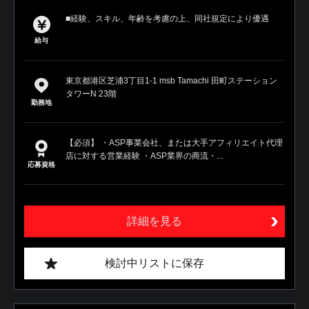
■経験、スキル、年齢を考慮の上、同社規定により優遇
給与
東京都港区芝浦3丁目1‐1 msb Tamachi 田町ステーション
タワーN 23階
勤務地
【必須】 ・ASP事業会社、または大手アフィリエイト代理
店に対する営業経験 ・ASP業界の商流・...
応募資格
詳細を見る
検討中リストに保存