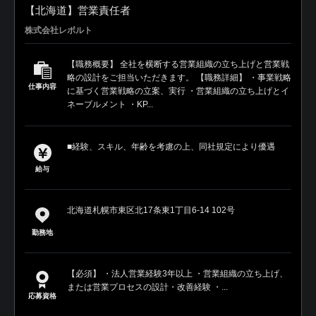
【北海道】営業責任者
株式会社レボルト
【職務概要】 全社を横断する営業組織の立ち上げと営業戦
略の設計をご担当いただきます。 【職務詳細】 ・事業戦略
仕事内容
に基づく営業戦略の立案、実行 ・営業組織の立ち上げとイ
ネーブルメント ・KP...
■経験、スキル、年齢を考慮の上、同社規定により優遇
給与
北海道札幌市東区北17条東1丁目6-14 102号
勤務地
【必須】 ・法人営業経験3年以上 ・営業組織の立ち上げ、
または営業プロセスの設計・改善経験 ・...
応募資格