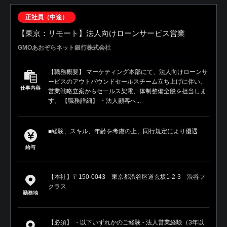
正社員（中途）
【東京：リモート】法人向けローンサービス営業
GMOあおぞらネット銀行株式会社
【職務概要】 マーケティング本部にて、法人向けローンサ
ービスのアウトバウンドセールスチーム立ち上げに伴い、
仕事内容
営業戦略立案からセールス架電、体制整備全般を担当しま
す。 【職務詳細】 ・法人顧客へ...
■経験、スキル、年齢を考慮の上、同行規定により優遇
給与
【本社】〒150-0043 東京都渋谷区道玄坂1-2-3 渋谷フ
クラス
勤務地
【必須】 ・以下いずれかのご経験 - 法人営業経験（3年以