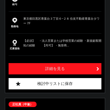
給与
東京都目黒区青葉台３丁目６−２８ 住友不動産青葉台タワ
ー 7F
勤務地
【必須】 ・法人営業または学校営業の経験 ・新規顧客開
拓の経験 【尚可】 ・無形商...
応募資格
詳細を見る
検討中リストに保存
正社員（中途）