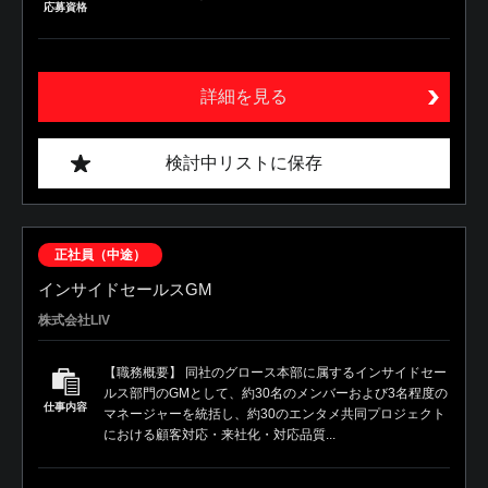
応募資格
詳細を見る
検討中リストに保存
正社員（中途）
インサイドセールスGM
株式会社LIV
【職務概要】 同社のグロース本部に属するインサイドセー
ルス部門のGMとして、約30名のメンバーおよび3名程度の
仕事内容
マネージャーを統括し、約30のエンタメ共同プロジェクト
における顧客対応・来社化・対応品質...