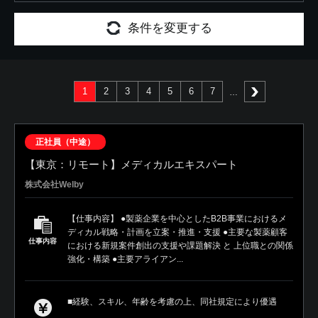
条件を変更する
1
2
3
4
5
6
7
次へ
正社員（中途）
【東京：リモート】メディカルエキスパート
株式会社Welby
【仕事内容】 ●製薬企業を中心としたB2B事業におけるメ
ディカル戦略・計画を立案・推進・支援 ●主要な製薬顧客
仕事内容
における新規案件創出の支援や課題解決 と 上位職との関係
強化・構築 ●主要アライアン...
■経験、スキル、年齢を考慮の上、同社規定により優遇