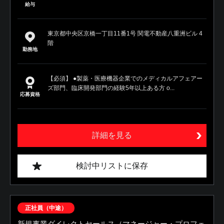
給与
東京都中央区京橋一丁目11番1号 関電不動産八重洲ビル 4
階
勤務地
【必須】 ●製薬・医療機器企業でのメディカルアフェアー
ズ部門、臨床開発部門の経験5年以上ある方 o...
応募資格
詳細を見る
検討中リストに保存
正社員（中途）
新規事業ダイレクトセールス（マネージャー・プロフェ