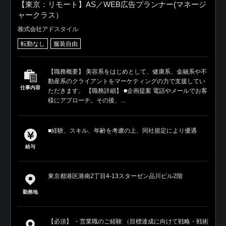
【東京：リモート】AS／WEB広告プランナー(マネージ
ャークラス）
株式会社アドスタイル
転勤なし
服装自由
【職務概要】 美容系をはじめとして、健康系、金融系や不
動産系のクライアントをマーケティングの力で支援してい
仕事内容
ただきます。 【職務詳細】 ■企画提案 電話やメールでお客
様にアプローチ。その後、...
■経験、スキル、年齢を考慮の上、同社規定により優遇
給与
東京都港区港南2丁目4-13スターゼン品川ビル2階
勤務地
【必須】 ・営業職のご経験 （目標達成に向けて戦略・戦術