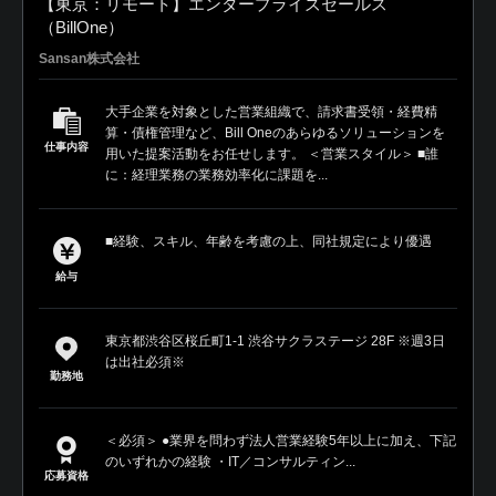
【東京：リモート】エンタープライズセールス
（BillOne）
Sansan株式会社
大手企業を対象とした営業組織で、請求書受領・経費精
算・債権管理など、Bill Oneのあらゆるソリューションを
仕事内容
用いた提案活動をお任せします。 ＜営業スタイル＞ ■誰
に：経理業務の業務効率化に課題を...
■経験、スキル、年齢を考慮の上、同社規定により優遇
給与
東京都渋谷区桜丘町1-1 渋谷サクラステージ 28F ※週3日
は出社必須※
勤務地
＜必須＞ ●業界を問わず法人営業経験5年以上に加え、下記
のいずれかの経験 ・IT／コンサルティン...
応募資格