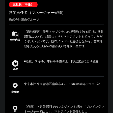
正社員（中途）
営業責任者（マネージャー候補）
株式会社陽吉グループ
【職務概要】 業界トップクラスの反響数を誇る同社の営業
部門において、組織づくりとマネジメントを担っていただ
仕事内容
くポジションです。既存メンバーと連携しながら、営業活
動を支える仕組みの構築や人材育成、生産性...
■経験、スキル、年齢を考慮の上、同社規定により優遇
給与
東京本社 東京都港区南麻布3-20-1 Daiwa麻布テラス3階
勤務地
【必須】 ・営業部門でのマネジメント経験 （プレイングマ
ネージャーではなく、マネジメント専任とし...