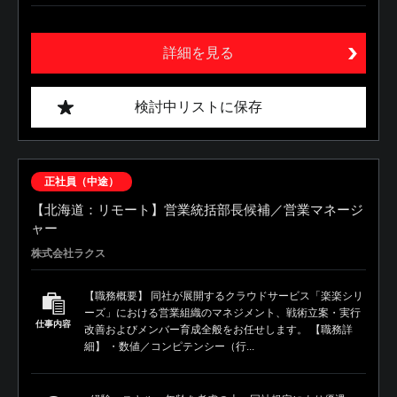
詳細を見る
検討中リストに保存
正社員（中途）
【北海道：リモート】営業統括部長候補／営業マネージ
ャー
株式会社ラクス
【職務概要】 同社が展開するクラウドサービス「楽楽シリ
ーズ」における営業組織のマネジメント、戦術立案・実行
仕事内容
改善およびメンバー育成全般をお任せします。 【職務詳
細】 ・数値／コンピテンシー（行...