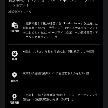
ッショナル）
株式会社トリドリ
【職務概要】 同社が運営する『toridori base』を活用した
新規事業において、大手広告主（ナショナルクライアント
仕事内容
をはじめとするエンタープライズ企業）への直接営業・ア
カウントマネジメント、マー...
■経験、スキル、年齢を考慮の上、同社規定により優遇
給与
東京都渋谷区円山町28-1 渋谷道玄坂スカイビル8階
勤務地
【必須】 ・法人営業経験2年以上（広告・マーケティング
領域） ・運用型広告の知見 【尚可】...
応募資格