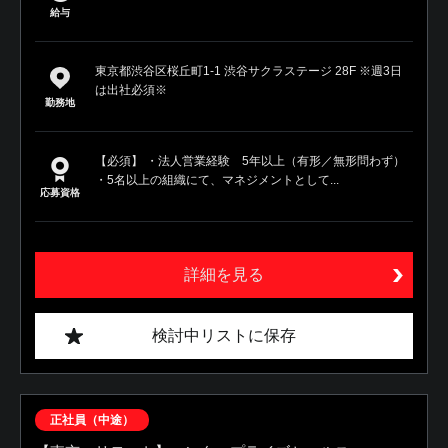
給与
東京都渋谷区桜丘町1-1 渋谷サクラステージ 28F ※週3日
は出社必須※
勤務地
【必須】 ・法人営業経験 5年以上（有形／無形問わず）
・5名以上の組織にて、マネジメントとして...
応募資格
詳細を見る
検討中リストに保存
正社員（中途）