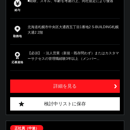
■経験、スキル、年齢を考慮の上、同社規定により優遇
給与
北海道札幌市中央区大通西五丁目1番地2 S-BUILDING札幌
大通2 2階
勤務地
【必須】 ・法人営業（新規・既存問わず）またはカスタマ
ーサクセスの管理職経験3年以上 （メンバー...
応募資格
詳細を見る
検討中リストに保存
正社員（中途）