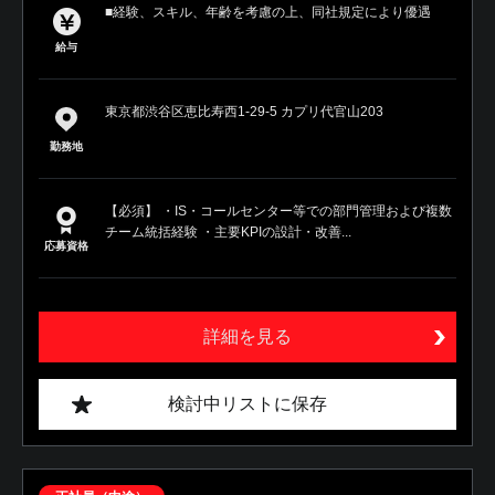
■経験、スキル、年齢を考慮の上、同社規定により優遇
給与
東京都渋谷区恵比寿西1-29-5 カプリ代官山203
勤務地
【必須】 ・IS・コールセンター等での部門管理および複数
チーム統括経験 ・主要KPIの設計・改善...
応募資格
詳細を見る
検討中リストに保存