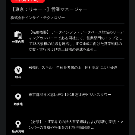
【東京：リモート】営業マネージャー
株式会社インサイトテクノロジー
【職務概要】 データインフラ・データベース領域のリーデ
ィングカンパニーである同社にて、営業部門のトップとし
仕事内容
て13名規模の組織を統括し、IPO達成に向けた営業戦略の
立案・実行および売上目標の達成を牽引...
■経験、スキル、年齢を考慮の上、同社規定により優遇
給与
東京都渋谷区恵比寿1-19-19 恵比寿ビジネスタワー
勤務地
【必須】 ・IT業界での法人営業経験および顕著な業績 ・メ
ンバーの育成や評価を含む管理職経験 ...
応募資格