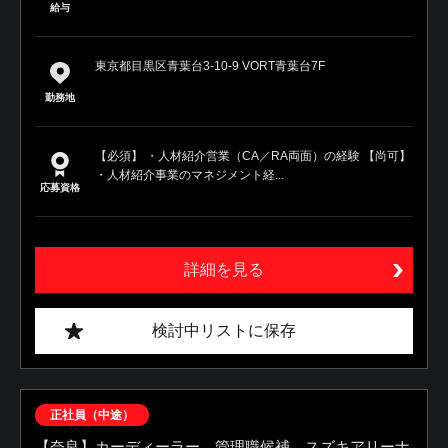
給与
東京都目黒区青葉台3-10-9 VORT青葉台7F
勤務地
【必須】 ・人材紹介営業（CA／RA両面）の経験 【尚可】
・人材紹介事業のマネジメント経...
応募資格
詳細を見る
検討中リストに保存
正社員（中途）
【奈良】カーディーラー 管理職候補 スズキアリーナ