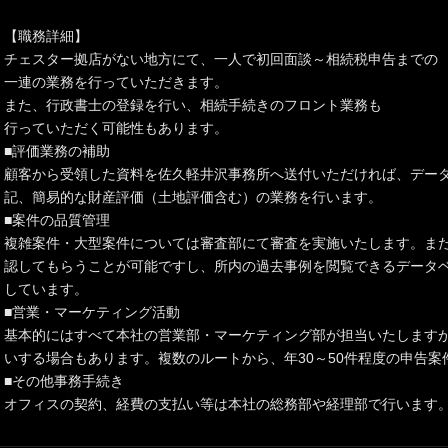
【職務詳細】
チェスター拠店がない地方にて、一人で初回面談～相続税申告までの
一連の業務を行っていただきます。
また、行政書士の登録を行い、相続手続きのフロント業務も
行っていただく可能性もあります。
■評価業務の補助
顧客から受領した資料を佐久軽井沢事務所へ送付いただければ、デー
記、簡易的な財産評価（土地評価含む）の業務を行います。
■案件の品質管理
複雑案件・大型案件については審査部にて審査を実施いたします。ま
認してもらうことが可能ですし、所内の過去事例を閲覧できるデータ
しています。
■営業・マーケティング活動
基本的にはすべて本社の営業部・マーケティング部が担当いたします
いする場合もあります。複数のルートから、年30～50件程度の申告案
■その他事務手続き
オフィスの契約、経費の支払い等は本社の総務部や経理部で行います