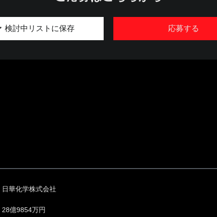
検討中リストに保存
応募する
日華化学株式会社
28億9854万円