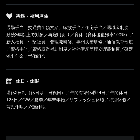
待遇・福利厚生
通勤手当：交通費全額支給／家族手当／住宅手当／退職金制度：
勤続3年以上で対象／再雇用あり／育休（育休後復帰率100%）／
新入社員・中堅社員・管理職研修、専門技術研修／通信教育制度
／資格手当／資格取得補助制度／社外講座等積立貯蓄制度／確定
拠出年金／労働組合
休日・休暇
週休2日制（休日は土日祝日）／年間有給休暇24日／年間休日
125日／GW／夏季／年末年始／リフレッシュ休暇／特別休暇／
育児休暇／介護休暇