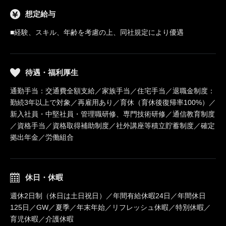
想定給与
■経験、スキル、年齢を考慮の上、同社規定により優遇
待遇・福利厚生
通勤手当：交通費全額支給／家族手当／住宅手当／退職金制度：
勤続3年以上で対象／再雇用あり／育休（育休後復帰率100%）／
新入社員・中堅社員・管理職研修、専門技術研修／通信教育制度
／資格手当／資格取得補助制度／社外講座等積立貯蓄制度／確定
拠出年金／労働組合
休日・休暇
週休2日制（休日は土日祝日）／年間有給休暇24日／年間休日
125日／GW／夏季／年末年始／リフレッシュ休暇／特別休暇／
育児休暇／介護休暇