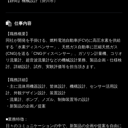
【静岡】機械設計（掛川市）
仕事内容
【職務概要】
同社が開発を手掛ける、燃料電池自動車(FCV)に高圧水素を供給
する「水素ディスペンサー」、天然ガス自動車に圧縮天然ガス
(CNG)を送る「CNGディスペンサー」、ガソリン計量機、コリオ
リ流量計、超音波流量計などの機械設計業務、製品企画・仕様検
討、詳細設計、試作、実験評価等を担当頂きます。
【職務詳細】
・主に流体用機器設計、筐体設計、機構設計、センサー活用設
計、外観デザイン設計、装置設計
・流量計、ポンプ、ノズル、制御装置等の設計
・新製品の企画／提案
■業務特徴：
日々のコミュニケーションの中で、新製品の企画や提案を自由に