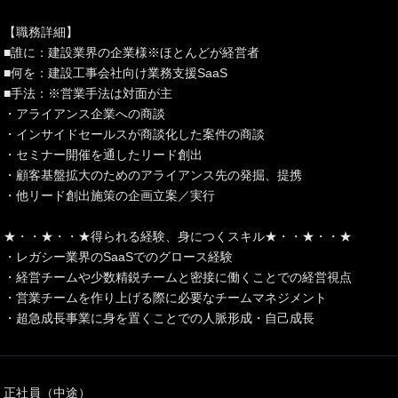
【職務詳細】
■誰に：建設業界の企業様※ほとんどが経営者
■何を：建設工事会社向け業務支援SaaS
■手法：※営業手法は対面が主
・アライアンス企業への商談
・インサイドセールスが商談化した案件の商談
・セミナー開催を通したリード創出
・顧客基盤拡大のためのアライアンス先の発掘、提携
・他リード創出施策の企画立案／実行
★・・★・・★得られる経験、身につくスキル★・・★・・★
・レガシー業界のSaaSでのグロース経験
・経営チームや少数精鋭チームと密接に働くことでの経営視点
・営業チームを作り上げる際に必要なチームマネジメント
・超急成長事業に身を置くことでの人脈形成・自己成長
正社員（中途）