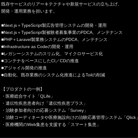
既存サービスのリアーキテクチャや新規サービスの立ち上げ、
開発・運用業務を担います。
■Next.js＋TypeScript製広告管理システムの開発・運用
■Next.js＋TypeScript製被験者募集事業のPDCA、メンテナンス
■PHP＋Laravel製業務システムのPDCA、メンテナンス
■Infrastructure as Codeの開発・運用
■レガシーシステムのスリム化、マイクロサービス化
■コンテナをベースにしたCI／CDの推進
■アジャイル開発の推進
■自動化、既存業務のシステム化推進によるToilの削減
【プロダクトの一例】
・医療総合サイト「QLife」
・遺伝性疾患患者向け「遺伝性疾患プラス」
・治験参加者向けの応募システム「Survey」
・治験コーディネータや医療施設向けの治験応募管理システム「Qlick
・医療機関のWeb集患を支援する「スマート集患」