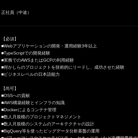
正社員（中途）
【必須】
■Webアプリケーションの開発・運用経験3年以上
■TypeScriptでの開発経験
■実務でのAWSまたはGCPの利用経験
■何かしらのプロジェクトを技術的にリードし、成功させた経験
■ビジネスレベルの日本語能力
【尚可】
■OSSへの貢献
■AWS構築経験とインフラの知識
■Dockerによるコンテナ管理
■数人月規模のプロジェクトマネジメント
■数人月規模のシステムのアーキテクチャの設計
■BigQuery等を使ったビッグデータ分析基盤の運用