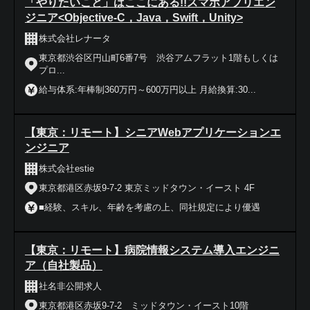
「やりたいこと」はここにある!!スマホアプリエン
ジニア<Objective-C，Java，Swift，Unity>
株式会社レナータ
東京都渋谷区円山町6番7号 渋谷アムフラット1階もしくは
プロ...
給与体系:年棒制360万円～600万円以上 月給換算:30...
【東京：リモート】シニアWebアプリケーションエ
ンジニア
株式会社estie
東京都港区赤坂9-7-2 東京ミッドタウン・イースト 4F
■経験、スキル、年齢を考慮の上、同社規定により優遇
【東京：リモート】病院情報システム導入エンジニ
ア（自社製品）
社名非公開求人
東京都港区赤坂9-7-2 ミッドタウン・イースト10階