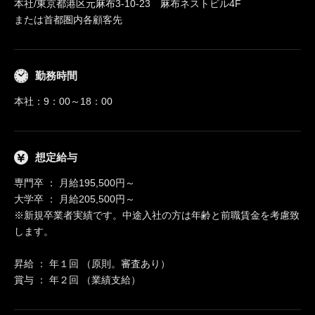
本社/東京都港区元麻布3-10-23 麻布ネストビル4F
または首都圏内各顧客先
勤務時間
本社：9：00～18：00
想定給与
専門卒 ： 月給195,500円～
大学卒 ： 月給205,500円～
※新規卒業者実績です。中途入社の方は年齢と前職賃金を考慮致
します。
昇給 ： 年１回 （原則。審査あり）
賞与 ： 年２回 （業績支給）