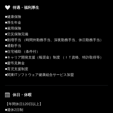
待遇・福利厚生
■健康保険
■厚生年金
■雇用保険
■労災保険完備
■割増手当 （時間外勤務手当、深夜勤務手当、休日勤務手当）
■通勤手当
■住宅補助 （条件付）
■キャリア開発支援（報奨金）制度 （ＩＴ資格、特許取得等）
■慶弔見舞金
■育児支援制度
■関東ITソフトウェア健康組合サービス加盟
休日・休暇
【年間休日120日以上】
■週休2日制