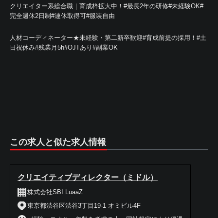
クリエイター系総合職｜育成枠拡大中！#最長2年の研修#未経験OK#
完全週休2日制#連休取得可#服装自由
人材コーディネーター★未経験・第二新卒歓迎#育成前提の採用！#土
日祝休み#残業月5h#OJTあり#副業OK
この求人と似た求人情報
クリエイティブディレクター（ミドル）
株式会社SBI LuaaZ
東京都渋谷区渋谷3丁目19-1 オミビル4F