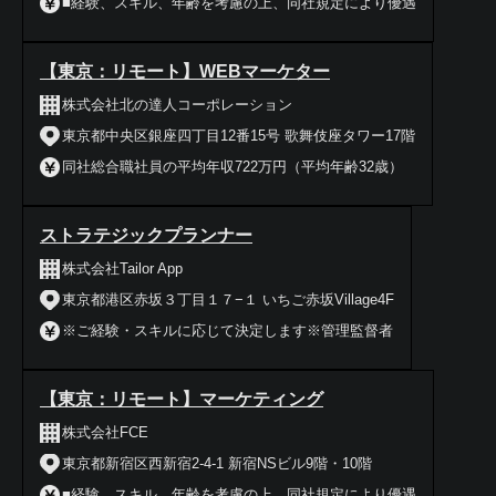
■経験、スキル、年齢を考慮の上、同社規定により優遇
【東京：リモート】WEBマーケター
株式会社北の達人コーポレーション
東京都中央区銀座四丁目12番15号 歌舞伎座タワー17階
同社総合職社員の平均年収722万円（平均年齢32歳）
ストラテジックプランナー
株式会社Tailor App
東京都港区赤坂３丁目１７−１ いちご赤坂Village4F
※ご経験・スキルに応じて決定します※管理監督者
【東京：リモート】マーケティング
株式会社FCE
東京都新宿区西新宿2-4-1 新宿NSビル9階・10階
■経験、スキル、年齢を考慮の上、同社規定により優遇