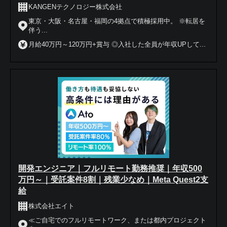
KANGENテクノロジー株式会社
東京・大阪・名古屋・福岡の4拠点で積極採用中。 ※転居を
伴う...
月給40万円～120万円+賞与 ◎入社した全員が年収UPして...
開発エンジニア｜フルリモート勤務推奨｜年収500
万円～｜受託案件8割｜残業少なめ｜Meta Quest2支
給
株式会社エイト
≪ご自宅でのフルリモートワーク、または都内プロジェクト