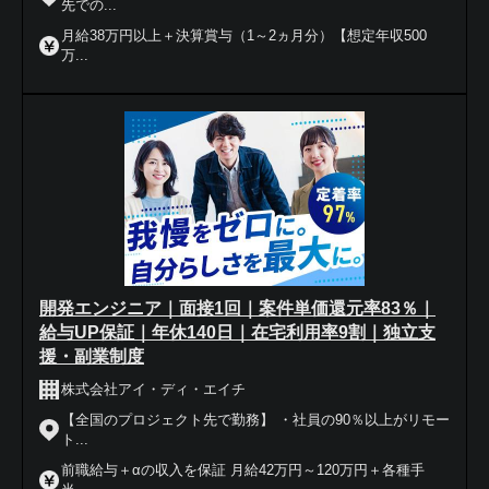
先での...
月給38万円以上＋決算賞与（1～2ヵ月分）【想定年収500
万...
開発エンジニア｜面接1回｜案件単価還元率83％｜
給与UP保証｜年休140日｜在宅利用率9割｜独立支
援・副業制度
株式会社アイ・ディ・エイチ
【全国のプロジェクト先で勤務】 ・社員の90％以上がリモー
ト...
前職給与＋αの収入を保証 月給42万円～120万円＋各種手