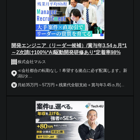
開発エンジニア（リーダー候補）/賞与年3.54ヵ月*1
～2次請け100%*AI駆動開発研修あり*定着率98%
株式会社マルス
≪会社都合の転勤なし！希望する拠点に必ず配属します。新
潟Uタ...
月給35万円～57万円＋残業代全額支給＋賞与年3.45ヵ月(...