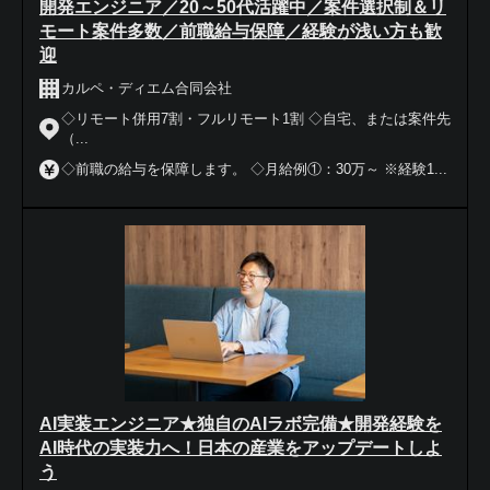
開発エンジニア／20～50代活躍中／案件選択制＆リ
モート案件多数／前職給与保障／経験が浅い方も歓
迎
カルペ・ディエム合同会社
◇リモート併用7割・フルリモート1割 ◇自宅、または案件先
（...
◇前職の給与を保障します。 ◇月給例①：30万～ ※経験1...
AI実装エンジニア★独自のAIラボ完備★開発経験を
AI時代の実装力へ！日本の産業をアップデートしよ
う