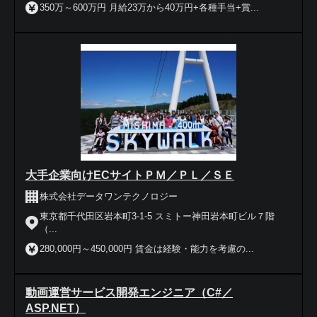
350万～600万円 月給23万から40万円+各種手当+賞...
大手企業向けECサイトＰＭ／ＰＬ／ＳＥ
株式会社データワンテクノロジー
東京都千代田区岩本町3-1-5 スミトー神田岩本町ビル７階
（...
280,000円～450,000円 賃金は経験・能力を考慮の...
動画運営サービス開発エンジニア（C#／
ASP.NET）