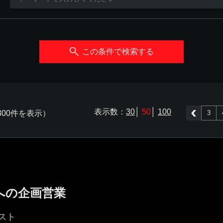
この条件で検索する
表示数：
30
│
50
│
100
300件を表示）
3
前へ
への企画営業
スト