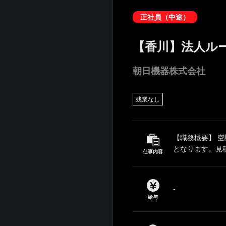
正社員（中途）
【香川】法人ル
朝日機器株式会社
残業なし
【職務概要】 
となります。見積
仕事内容
‐
給与