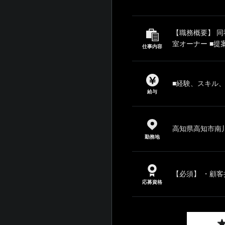
【職務概要】 
室オーナー ■提
仕事内容
■経験、スキル
給与
高知県高知市南川添
勤務地
【必須】 ・顧客
応募資格