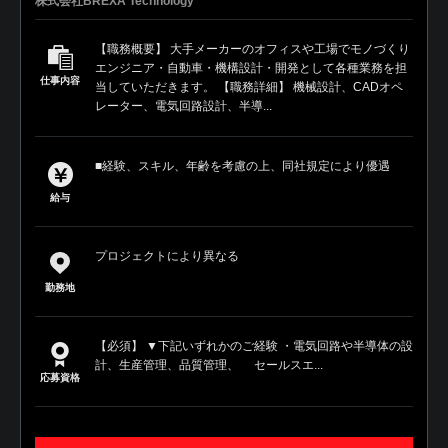
株式会社BREXA Technology
【職務概要】 大手メーカーのオフィスや工場でモノづくり
エンジニア・自動車・機構設計・開発として各種業務を担
仕事内容
当していただきます。 【職務詳細】 機械設計、CADオペ
レーター、電気回路設計、半導...
■経験、スキル、年齢を考慮の上、同社規定により優遇
給与
プロジェクトにより異なる
勤務地
【必須】 ▼下記いずれかのご経験 ・電気回路や半導体の設
計、生産管理、品質管理、 セールスエ...
応募資格