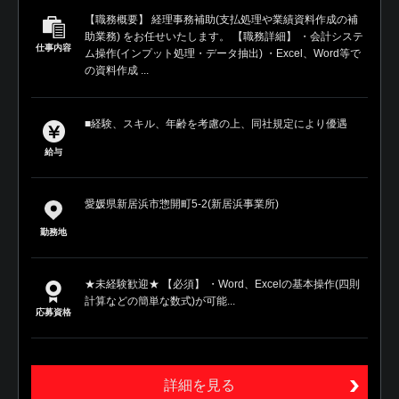
【職務概要】 経理事務補助(支払処理や業績資料作成の補
助業務) をお任せいたします。 【職務詳細】 ・会計システ
仕事内容
ム操作(インプット処理・データ抽出) ・Excel、Word等で
の資料作成 ...
■経験、スキル、年齢を考慮の上、同社規定により優遇
給与
愛媛県新居浜市惣開町5-2(新居浜事業所)
勤務地
★未経験歓迎★ 【必須】 ・Word、Excelの基本操作(四則
計算などの簡単な数式)が可能...
応募資格
詳細を見る