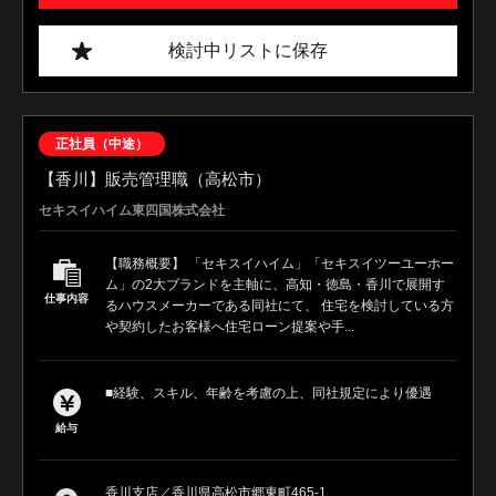
検討中リストに保存
正社員（中途）
【香川】販売管理職（高松市）
セキスイハイム東四国株式会社
【職務概要】 「セキスイハイム」「セキスイツーユーホー
ム」の2大ブランドを主軸に、高知・徳島・香川で展開す
仕事内容
るハウスメーカーである同社にて、 住宅を検討している方
や契約したお客様へ住宅ローン提案や手...
■経験、スキル、年齢を考慮の上、同社規定により優遇
給与
香川支店／香川県高松市郷東町465-1