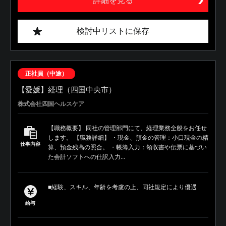
詳細を見る
検討中リストに保存
正社員（中途）
【愛媛】経理（四国中央市）
株式会社四国ヘルスケア
【職務概要】 同社の管理部門にて、経理業務全般をお任せ
します。 【職務詳細】 ・現金、預金の管理：小口現金の精
仕事内容
算、預金残高の照合。 ・帳簿入力：領収書や伝票に基づい
た会計ソフトへの仕訳入力...
■経験、スキル、年齢を考慮の上、同社規定により優遇
給与