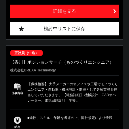
詳細を見る
検討中リストに保存
正社員（中途）
【香川】ポジションサーチ（ものづくりエンジニア）
株式会社BREXA Technology
【職務概要】 大手メーカーのオフィスや工場でモノづくり
エンジニア・自動車・機構設計・開発として各種業務を担
仕事内容
当していただきます。 【職務詳細】 機械設計、CADオペ
レーター、電気回路設計、半導...
■経験、スキル、年齢を考慮の上、同社規定により優遇
給与