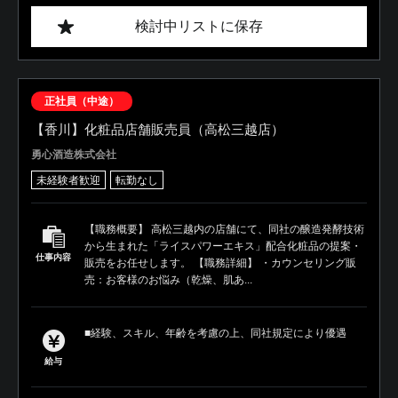
検討中リストに保存
正社員（中途）
【香川】化粧品店舗販売員（高松三越店）
勇心酒造株式会社
未経験者歓迎
転勤なし
【職務概要】 高松三越内の店舗にて、同社の醸造発酵技術
から生まれた「ライスパワーエキス」配合化粧品の提案・
仕事内容
販売をお任せします。 【職務詳細】 ・カウンセリング販
売：お客様のお悩み（乾燥、肌あ...
■経験、スキル、年齢を考慮の上、同社規定により優遇
給与