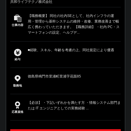
共和ライフテクノ株式会社
【職務概要】 同社の社内SEとして、社内インフラの運
用・管理から基幹システムの維持・改修、業務改善まで幅
仕事内容
広く携わっていただきます。 【職務詳細】 ・社内 PC・ス
マートフォンの設定、ヘルプデ...
■経験、スキル、年齢を考慮の上、同社規定により優遇
給与
徳島県鳴門市里浦町里浦字花面85
勤務地
【必須】 ・下記いずれかを満たす方 ・情報システム部門ま
たは IT エンジニアとしての実務経験 ...
応募資格