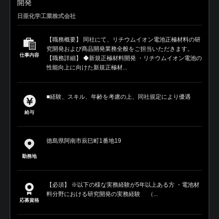
開発
日亜化学工業株式会社
【職務概要】 同社にて、リチウムイオン電池正極材料の研
究開発および商品開発業務全般をご担当いただきます。
仕事内容
【職務詳細】 ◆新規正極材料開発 ・リチウムイオン電池の
性能向上に向けた新規正極材...
■経験、スキル、年齢を考慮の上、同社規定により優遇
給与
徳島県阿南市辰巳町1番地19
勤務地
【必須】 ※以下の様な実務経験が5年以上ある方 ・電池材
料分野における研究開発の実務経験 （...
応募資格