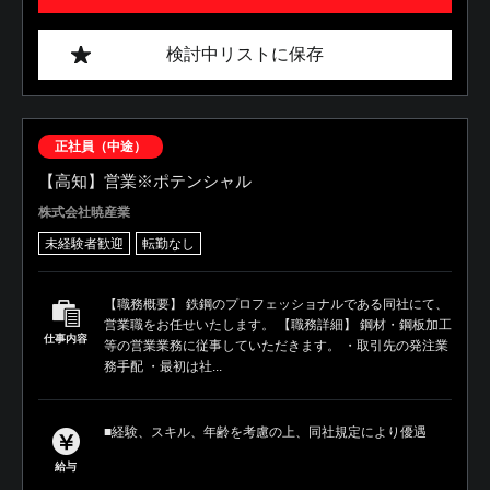
検討中リストに保存
正社員（中途）
【高知】営業※ポテンシャル
株式会社暁産業
未経験者歓迎
転勤なし
【職務概要】 鉄鋼のプロフェッショナルである同社にて、
営業職をお任せいたします。 【職務詳細】 鋼材・鋼板加工
仕事内容
等の営業業務に従事していただきます。 ・取引先の発注業
務手配 ・最初は社...
■経験、スキル、年齢を考慮の上、同社規定により優遇
給与