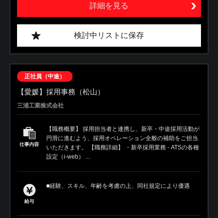
詳細を見る
検討中リストに保存
正社員（中途）
【愛媛】採用事務（松山）
三浦工業株式会社
【職務概要】 採用担当者と連携し、新卒・中途採用活動が
円滑に進むよう、採用オペレーション全般の補助をご担当
仕事内容
いただきます。 【職務詳細】 ・新卒採用業務 - ATSの各種
設定（i-web） ...
■経験、スキル、年齢を考慮の上、同社規定により優遇
給与