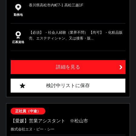
香川県高松市内町7-1 高松三越1F
勤務地
【必須】 ・社会人経験（業界不問） 【尚可】 ・化粧品販
売、エステティシャン、又は接客・販...
応募資格
詳細を見る
検討中リストに保存
正社員（中途）
【愛媛】営業アシスタント ※松山市
株式会社エヌ・ピー・シー