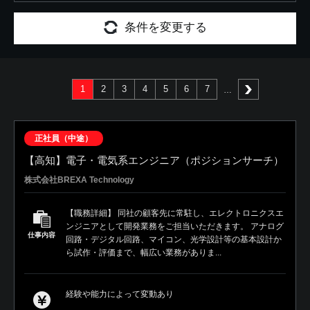
条件を変更する
1
2
3
4
5
6
7
次へ
正社員（中途）
【高知】電子・電気系エンジニア（ポジションサーチ）
株式会社BREXA Technology
【職務詳細】 同社の顧客先に常駐し、エレクトロニクスエ
ンジニアとして開発業務をご担当いただきます。 アナログ
仕事内容
回路・デジタル回路、マイコン、光学設計等の基本設計か
ら試作・評価まで、幅広い業務がありま...
経験や能力によって変動あり