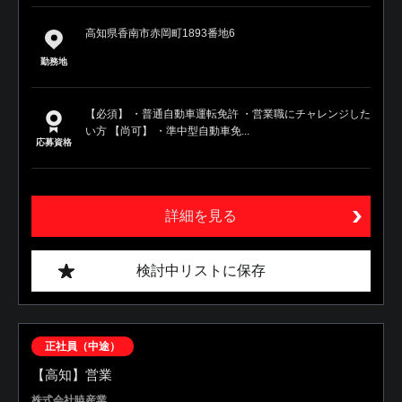
高知県香南市赤岡町1893番地6
勤務地
【必須】 ・普通自動車運転免許 ・営業職にチャレンジした
い方 【尚可】 ・準中型自動車免...
応募資格
詳細を見る
検討中リストに保存
正社員（中途）
【高知】営業
株式会社暁産業