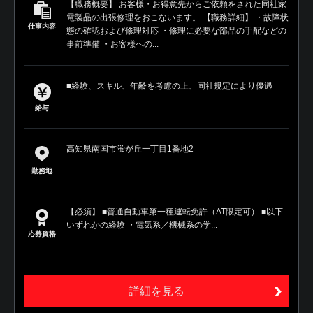
【職務概要】 お客様・お得意先からご依頼をされた同社家
電製品の出張修理をおこないます。 【職務詳細】 ・故障状
仕事内容
態の確認および修理対応 ・修理に必要な部品の手配などの
事前準備 ・お客様への...
■経験、スキル、年齢を考慮の上、同社規定により優遇
給与
高知県南国市蛍が丘一丁目1番地2
勤務地
【必須】 ■普通自動車第一種運転免許（AT限定可） ■以下
いずれかの経験 ・電気系／機械系の学...
応募資格
詳細を見る