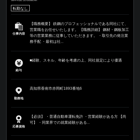
転勤なし
【職務概要】 鉄鋼のプロフェッショナルである同社にて、
営業職をお任せいたします。 【職務詳細】 鋼材・鋼板加工
仕事内容
等の営業業務に従事していただきます。 ・取引先の発注業
務手配 ・最初は社...
■経験、スキル、年齢を考慮の上、同社規定により優遇
給与
高知県香南市赤岡町1893番地6
勤務地
【必須】 ・普通自動車運転免許 ・営業経験がある方 【尚
可】 ・同業界での就業経験がある...
応募資格