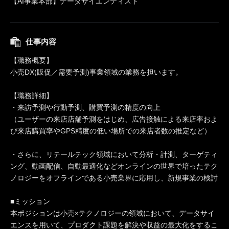
【AI事業本部】データサイエンティスト
仕事内容
【職務概要】
小売DX(販促／需要予測)事業領域の業務を担います。
【職務詳細】
・来訪予測や行動予測、購買予測の精度の向上
（ユーザーの来店店舗予測をはじめ、広告接触による来店率およ
び来店購買率やGPS精度の低い場所での来店者数の推定など）
・さらに、リテールテック領域において分析・計測、ターゲティ
ング、動画配信、自動最適化などオンラインの世界で培ったテク
ノロジーをオフラインである小売業界に応用し、新規事業の検討
■ミッション
本ポジションは小売×テクノロジーの領域において、データサイ
エンスを用いて、プロダクト課題を解決や収益の最大化をするこ