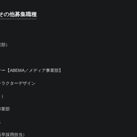
その他募集職種
業部）
ー【ABEMA／メディア事業部】
ャラクターデザイン
ト）
事業部
ス
新卒採用担当）