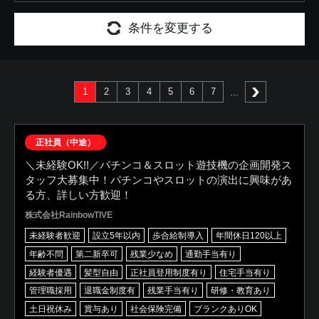
条件を変更する
1
2
3
4
5
6
7
次へ
正社員（中途）
＼未経験OK!!／パチンコ＆スロット遊技機の企画開発ス
タッフ大募集中！パチンコやスロットの演出に興味があ
る方、詳しい方歓迎！
株式会社RainbowTIVE
未経験者歓迎
設立5年以内
歩合給制導入
年間休日120以上
年齢不問
第二新卒可
残業少なめ
通勤手当有り
経験者優遇
髪型自由
正社員登用制度有り
住宅手当有り
管理職採用
退職金制度有
残業手当有り
研修・教育あり
土日祝休み
賞与あり
社会保険完備
ブランクありOK