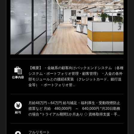
【概要】 ・金融系の顧客向けバックエンドシステム （各種
システム・ポートフォリオ管理・顧客管理） ・入金の各外
仕事内容
部モジュールとの接続&実装 （クレジットカード、銀行送
金等） ・ポートフォリオ管...
月給48万円～64万円 給与補足・福利厚生・受動喫煙防止
措置など 月給 480,000円 ～ 640,000円 *月20日勤務
給与
の場合 *トライアル期間1か月あり ◇ 資格取得支援・手...
フルリモート