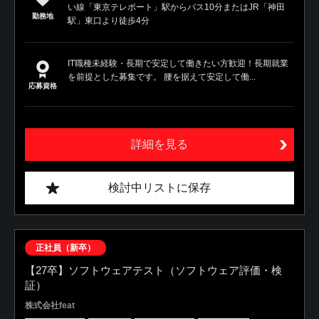
い線「東京テレポート」駅からバス10分またはJR「神田
勤務地
駅」東口より徒歩4分
IT職種未経験・長期で安定して働きたい方歓迎！長期就業
を前提とした募集です。 腰を据えて安定して働...
応募資格
詳細を見る
検討中リストに保存
正社員（新卒）
【27卒】ソフトウェアテスト（ソフトウェア評価・検
証）
株式会社feat