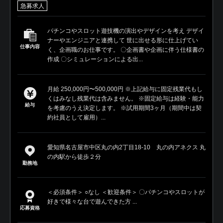
急募求人
パチンコやスロット遊技機の演出やデザインを考え デザイ
ナーやエンジニアと連携して 世に出せる形に仕上げてい
仕事内容
く、企画職のお仕事です。 〇企画書や企画に伴う仕様書の
作成 〇シミュレーションによる出...
月給 250,000円〜500,000円 ※上記給与に固定残業代もし
くはみなし残業代は含みません。 ※固定給与は経験・能力
給与
を考慮のうえ決定します。 ※試用期間3ヶ月（期間中は契
約社員として雇用）...
愛知県名古屋市中区丸の内2丁目18-10 丸の内アネクス 丸
の内駅から徒歩２分
勤務地
＜必須条件＞ ○なし ＜歓迎条件＞ 〇パチンコやスロットが
好きで様々な台で遊んできた方 ...
応募資格