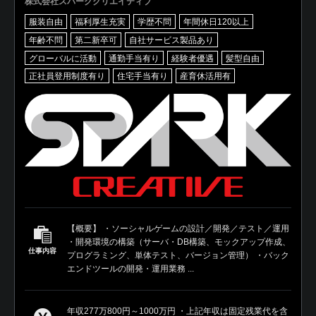
株式会社スパーククリエイティブ
服装自由
福利厚生充実
学歴不問
年間休日120以上
年齢不問
第二新卒可
自社サービス製品あり
グローバルに活動
通勤手当有り
経験者優遇
髪型自由
正社員登用制度有り
住宅手当有り
産育休活用有
【概要】 ・ソーシャルゲームの設計／開発／テスト／運用
・開発環境の構築（サーバ・DB構築、モックアップ作成、
仕事内容
プログラミング、単体テスト、バージョン管理） ・バック
エンドツールの開発・運用業務 ...
年収277万800円～1000万円 ・上記年収は固定残業代を含