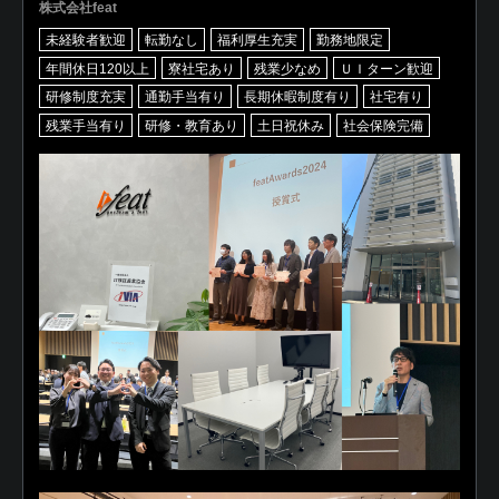
株式会社feat
未経験者歓迎
転勤なし
福利厚生充実
勤務地限定
年間休日120以上
寮社宅あり
残業少なめ
ＵＩターン歓迎
研修制度充実
通勤手当有り
長期休暇制度有り
社宅有り
残業手当有り
研修・教育あり
土日祝休み
社会保険完備