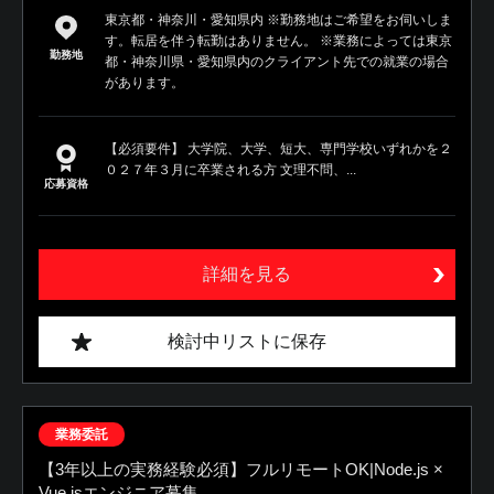
東京都・神奈川・愛知県内 ※勤務地はご希望をお伺いしま
す。転居を伴う転勤はありません。 ※業務によっては東京
勤務地
都・神奈川県・愛知県内のクライアント先での就業の場合
があります。
【必須要件】 大学院、大学、短大、専門学校いずれかを２
０２７年３月に卒業される方 文理不問、...
応募資格
詳細を見る
検討中リストに保存
業務委託
【3年以上の実務経験必須】フルリモートOK|Node.js ×
Vue.jsエンジニア募集