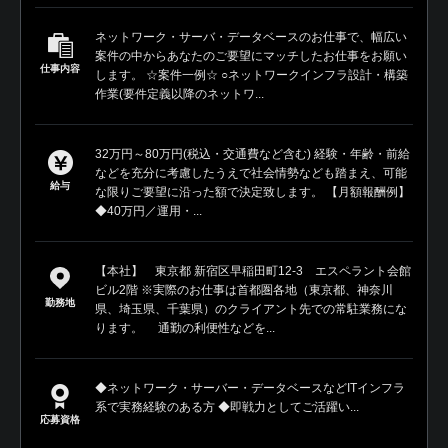
ネットワーク・サーバ・データベースのお仕事で、幅広い
案件の中からあなたのご要望にマッチしたお仕事をお願い
仕事内容
します。 ☆案件一例☆ ○ネットワークインフラ設計・構築
作業(要件定義以降のネットワ...
32万円～80万円(税込・交通費など含む) 経験・年齢・前給
などを充分に考慮したうえで社会情勢なども踏まえ、可能
給与
な限りご要望に沿った額で決定致します。 【月額報酬例】
◆40万円／運用・...
【本社】 東京都 新宿区早稲田町12-3 エスペラント会館
ビル2階 ※実際のお仕事は首都圏各地（東京都、神奈川
勤務地
県、埼玉県、千葉県）のクライアント先での常駐業務にな
ります。 通勤の利便性などを...
◆ネットワーク・サーバー・データベースなどITインフラ
系で実務経験のある方 ◆即戦力としてご活躍い...
応募資格