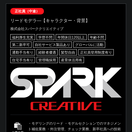
正社員（中途）
リードモデラ―【キャラクター・背景】
株式会社スパーククリエイティブ
福利厚生充実
学歴不問
年間休日120以上
年齢不問
第二新卒可
自社サービス製品あり
グローバルに活動
通勤手当有り
経験者優遇
髪型自由
正社員登用制度有り
住宅手当有り
管理職採用
産育休活用有
・モデリングのリード ・モデルセクションでのマネジメン
ト補佐業務 ・外注管理、チェック業務、新卒社員への技術