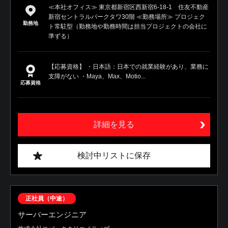
≪本社オフィス≫ 東京都新宿区西新宿6-18-1 住友不動産
新宿セントラルパークタワ30階 ≪勤務場所≫ プロジェク
勤務地
ト常駐型（勤務地や勤務時間は担当プロジェクトの会社に
準ずる）
【応募資格】 ・日本語：日本での就業経験があり、業務に
支障がない ・Maya、Max、Motio...
応募資格
詳細を見る
検討中リストに保存
正社員（中途）
サーバーエンジニア