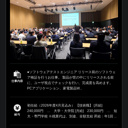
●ソフトウェアテストエンジニア リリース前のソフトウェ
ア検証を行うお仕事。 製品が世の中にリリースされる前
仕事内容
に、ユーザ視点でチェックを行い、完成度を高めます。
PCアプリケーション、家電製品W...
初任給（2026年度4月見込み） 【技術職】 [月給]
240,000円 … 大学・大学院 [月給] 230,000円 … 短
給与
大・専門学校 ※残業代は、別途、全額支給 昇給：年1回 ...