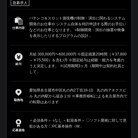
急募求人
パチンコ＆スロット遊技機の制御・演出に関わるシステム
開発のお仕事や システム自体を特許申請する際のお手伝い
仕事内容
などのお仕事となります。 ○制御開発：演出の抽選や映像
を表示したりするプログラムの設計...
月給 300,000円〜600,000円 ※固定残業20時間（￥37,800
～￥75,500）を含む/月 ※固定給与は経験・能力を考慮の
給与
うえ決定します。 ※試用期間3ヶ月（期間中は契約社員と
して...
愛知県名古屋市中区丸の内2丁目18-10 丸の内アネクスビ
ル 丸の内駅から徒歩２分 ※事務所移転による名古屋市内で
勤務地
の転勤はあります
＜必須条件＞ ○なし ＜歓迎条件＞ 〇ソフト開発に対して意
欲がある方 〇PC基本操作（W...
応募資格