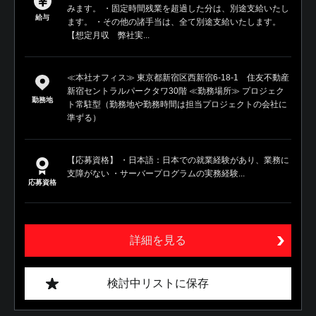
みます。 ・固定時間残業を超過した分は、別途支給いたし
給与
ます。 ・その他の諸手当は、全て別途支給いたします。
【想定月収 弊社実...
≪本社オフィス≫ 東京都新宿区西新宿6-18-1 住友不動産
新宿セントラルパークタワ30階 ≪勤務場所≫ プロジェク
勤務地
ト常駐型（勤務地や勤務時間は担当プロジェクトの会社に
準ずる）
【応募資格】 ・日本語：日本での就業経験があり、業務に
支障がない ・サーバープログラムの実務経験...
応募資格
詳細を見る
検討中リストに保存