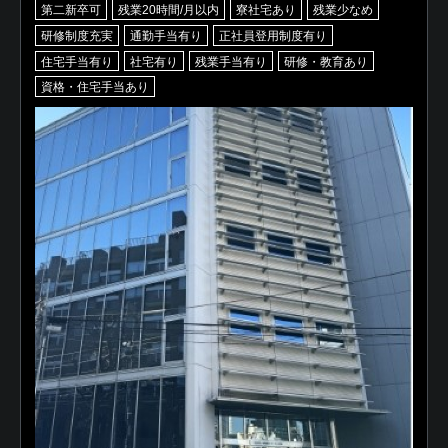
第二新卒可
残業20時間/月以内
寮社宅あり
残業少なめ
研修制度充実
通勤手当有り
正社員登用制度有り
住宅手当有り
社宅有り
残業手当有り
研修・教育あり
資格・住宅手当あり