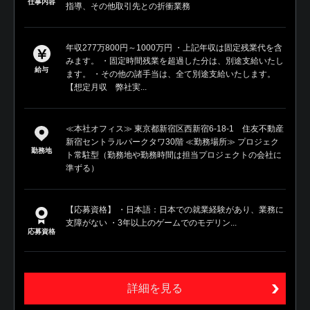
仕事内容
指導、その他取引先との折衝業務
年収277万800円～1000万円 ・上記年収は固定残業代を含
みます。 ・固定時間残業を超過した分は、別途支給いたし
給与
ます。 ・その他の諸手当は、全て別途支給いたします。
【想定月収 弊社実...
≪本社オフィス≫ 東京都新宿区西新宿6-18-1 住友不動産
新宿セントラルパークタワ30階 ≪勤務場所≫ プロジェク
勤務地
ト常駐型（勤務地や勤務時間は担当プロジェクトの会社に
準ずる）
【応募資格】 ・日本語：日本での就業経験があり、業務に
支障がない ・3年以上のゲームでのモデリン...
応募資格
詳細を見る