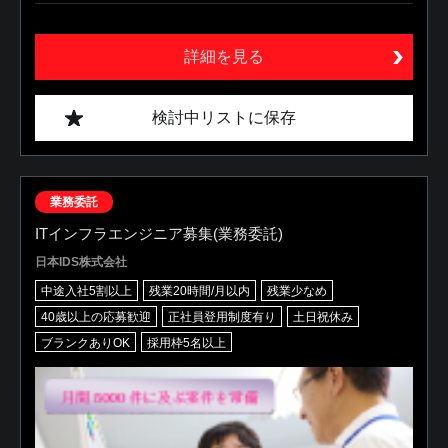
詳細を見る
検討中リストに保存
業務委託
ITインフラエンジニア募集(業務委託)
日本IDS株式会社
中途入社5割以上
残業20時間/月以内
残業少なめ
40歳以上の応募歓迎
正社員登用制度有り
土日祝休み
ブランクありOK
採用枠5名以上