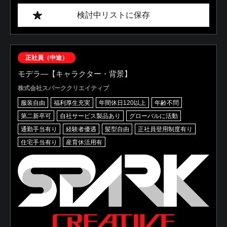
検討中リストに保存
正社員（中途）
モデラ―【キャラクター・背景】
株式会社スパーククリエイティブ
服装自由
福利厚生充実
年間休日120以上
年齢不問
第二新卒可
自社サービス製品あり
グローバルに活動
通勤手当有り
経験者優遇
髪型自由
正社員登用制度有り
住宅手当有り
産育休活用有