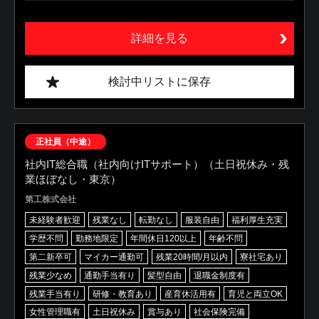
詳細を見る
検討中リストに保存
正社員（中途）
社内IT総合職（社内向けITサポート）（土日祝休み・残
業ほぼなし・東京）
第工株式会社
未経験者歓迎
残業なし
転勤なし
服装自由
福利厚生充実
学歴不問
勤務地限定
年間休日120以上
年齢不問
第二新卒可
マイカー通勤可
残業20時間/月以内
寮社宅あり
残業少なめ
通勤手当有り
髪型自由
退職金制度有
残業手当有り
研修・教育あり
産育休活用有
育児と両立OK
女性管理職有
土日祝休み
賞与あり
社会保険完備