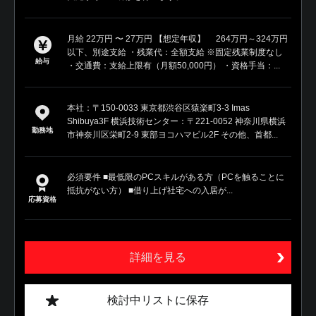
月給 22万円 〜 27万円 【想定年収】 264万円～324万円
以下、別途支給 ・残業代：全額支給 ※固定残業制度なし
給与
・交通費：支給上限有（月額50,000円） ・資格手当：...
本社：〒150-0033 東京都渋谷区猿楽町3-3 Imas
Shibuya3F 横浜技術センター：〒221-0052 神奈川県横浜
勤務地
市神奈川区栄町2-9 東部ヨコハマビル2F その他、首都...
必須要件 ■最低限のPCスキルがある方（PCを触ることに
抵抗がない方） ■借り上げ社宅への入居が...
応募資格
詳細を見る
検討中リストに保存