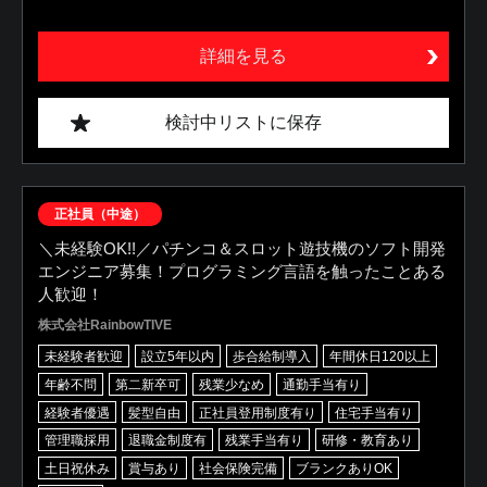
詳細を見る
検討中リストに保存
正社員（中途）
＼未経験OK!!／パチンコ＆スロット遊技機のソフト開発
エンジニア募集！プログラミング言語を触ったことある
人歓迎！
株式会社RainbowTIVE
未経験者歓迎
設立5年以内
歩合給制導入
年間休日120以上
年齢不問
第二新卒可
残業少なめ
通勤手当有り
経験者優遇
髪型自由
正社員登用制度有り
住宅手当有り
管理職採用
退職金制度有
残業手当有り
研修・教育あり
土日祝休み
賞与あり
社会保険完備
ブランクありOK