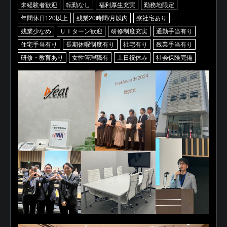
未経験者歓迎
転勤なし
福利厚生充実
勤務地限定
年間休日120以上
残業20時間/月以内
寮社宅あり
残業少なめ
ＵＩターン歓迎
研修制度充実
通勤手当有り
住宅手当有り
長期休暇制度有り
社宅有り
残業手当有り
研修・教育あり
女性管理職有
土日祝休み
社会保険完備