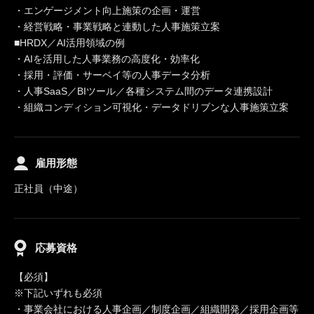
・エンゲージメント向上施策の企画・運営
・経営戦略・事業戦略と連動した人事施策立案
■HRDX／AI活用領域の例
・AIを活用した人事業務の高度化・効率化
・採用・評価・サーベイ等の人事データ分析
・人事SaaS／BIツール／各種システム間のデータ連携設計
・組織コンディション可視化・データドリブンな人事施策立案
雇用形態
正社員（中途）
応募資格
【必須】
※下記いずれも必須
・事業会社における人事企画／制度企画／組織開発／採用企画等