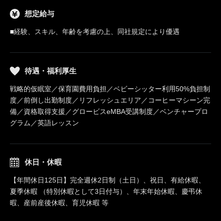
想定給与
■経験、スキル、年齢を考慮の上、同社規定により優遇
待遇・福利厚生
戦略的仮眠室／保育園費用負担／ベビーシッター利用50%負担制
度／前倒し出勤制度／リフレッシュエリア／コーヒーマシーン完
備／資格取得支援／グロービスeMBA受講制度／ベンチャープロ
グラム／英語レッスン
休日・休暇
【年間休日125日】完全週休2日制（土日）、祝日、有給休暇、
夏季休暇 （特別休暇として3日付与）、年末年始休暇、慶弔休
暇、産前産後休暇、育児休暇 等