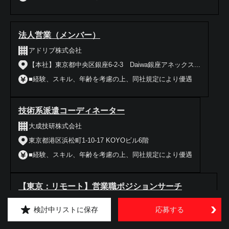
法人営業（メンバー）
アドリブ株式会社
【本社】東京都中央区銀座6-2-3 Daiwa銀座アネックス...
■経験、スキル、年齢を考慮の上、同社規定により優遇
技術系派遣コーディネーター
大成技研株式会社
東京都港区浜松町1-10-17 KOYOビル6階
■経験、スキル、年齢を考慮の上、同社規定により優遇
【東京：リモート】営業職ポジションサーチ
アクシスコンサルティング株式会社
検討中リストに保存
応募する
東京都千代田区麹町４丁目８ 麹町クリスタルシティ6F・14F