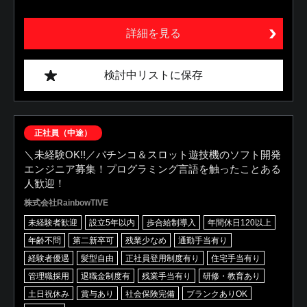
詳細を見る
検討中リストに保存
正社員（中途）
＼未経験OK!!／パチンコ＆スロット遊技機のソフト開発
エンジニア募集！プログラミング言語を触ったことある
人歓迎！
株式会社RainbowTIVE
未経験者歓迎
設立5年以内
歩合給制導入
年間休日120以上
年齢不問
第二新卒可
残業少なめ
通勤手当有り
経験者優遇
髪型自由
正社員登用制度有り
住宅手当有り
管理職採用
退職金制度有
残業手当有り
研修・教育あり
土日祝休み
賞与あり
社会保険完備
ブランクありOK