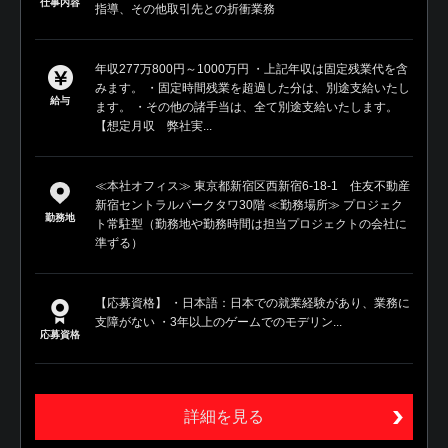
仕事内容
指導、その他取引先との折衝業務
年収277万800円～1000万円 ・上記年収は固定残業代を含
みます。 ・固定時間残業を超過した分は、別途支給いたし
給与
ます。 ・その他の諸手当は、全て別途支給いたします。
【想定月収 弊社実...
≪本社オフィス≫ 東京都新宿区西新宿6-18-1 住友不動産
新宿セントラルパークタワ30階 ≪勤務場所≫ プロジェク
勤務地
ト常駐型（勤務地や勤務時間は担当プロジェクトの会社に
準ずる）
【応募資格】 ・日本語：日本での就業経験があり、業務に
支障がない ・3年以上のゲームでのモデリン...
応募資格
詳細を見る