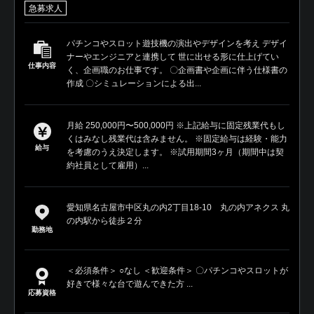
急募求人
パチンコやスロット遊技機の演出やデザインを考え デザイ
ナーやエンジニアと連携して 世に出せる形に仕上げてい
仕事内容
く、企画職のお仕事です。 〇企画書や企画に伴う仕様書の
作成 〇シミュレーションによる出...
月給 250,000円〜500,000円 ※上記給与に固定残業代もし
くはみなし残業代は含みません。 ※固定給与は経験・能力
給与
を考慮のうえ決定します。 ※試用期間3ヶ月（期間中は契
約社員として雇用）...
愛知県名古屋市中区丸の内2丁目18-10 丸の内アネクス 丸
の内駅から徒歩２分
勤務地
＜必須条件＞ ○なし ＜歓迎条件＞ 〇パチンコやスロットが
好きで様々な台で遊んできた方 ...
応募資格