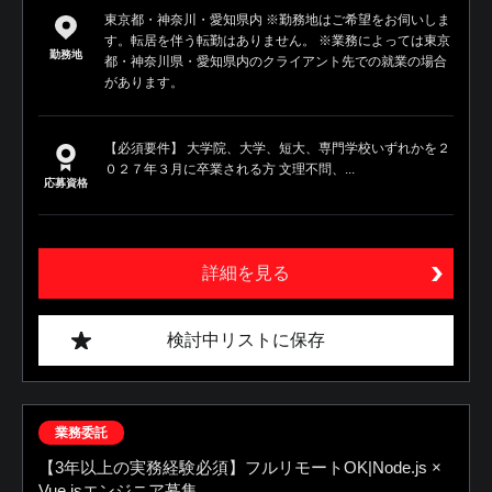
東京都・神奈川・愛知県内 ※勤務地はご希望をお伺いしま
す。転居を伴う転勤はありません。 ※業務によっては東京
勤務地
都・神奈川県・愛知県内のクライアント先での就業の場合
があります。
【必須要件】 大学院、大学、短大、専門学校いずれかを２
０２７年３月に卒業される方 文理不問、...
応募資格
詳細を見る
検討中リストに保存
業務委託
【3年以上の実務経験必須】フルリモートOK|Node.js ×
Vue.jsエンジニア募集