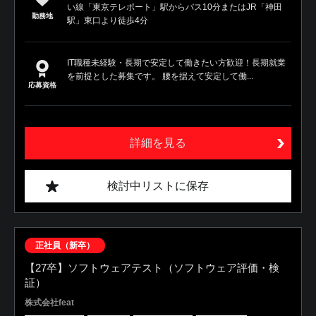
い線「東京テレポート」駅からバス10分またはJR「神田
勤務地
駅」東口より徒歩4分
IT職種未経験・長期で安定して働きたい方歓迎！長期就業
を前提とした募集です。 腰を据えて安定して働...
応募資格
詳細を見る
検討中リストに保存
正社員（新卒）
【27卒】ソフトウェアテスト（ソフトウェア評価・検
証）
株式会社feat