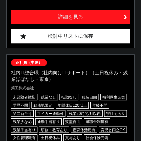
詳細を見る
検討中リストに保存
正社員（中途）
社内IT総合職（社内向けITサポート）（土日祝休み・残
業ほぼなし・東京）
第工株式会社
未経験者歓迎
残業なし
転勤なし
服装自由
福利厚生充実
学歴不問
勤務地限定
年間休日120以上
年齢不問
第二新卒可
マイカー通勤可
残業20時間/月以内
寮社宅あり
残業少なめ
通勤手当有り
髪型自由
退職金制度有
残業手当有り
研修・教育あり
産育休活用有
育児と両立OK
女性管理職有
土日祝休み
賞与あり
社会保険完備