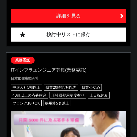
詳細を見る
検討中リストに保存
業務委託
ITインフラエンジニア募集(業務委託)
日本IDS株式会社
中途入社5割以上
残業20時間/月以内
残業少なめ
40歳以上の応募歓迎
正社員登用制度有り
土日祝休み
ブランクありOK
採用枠5名以上