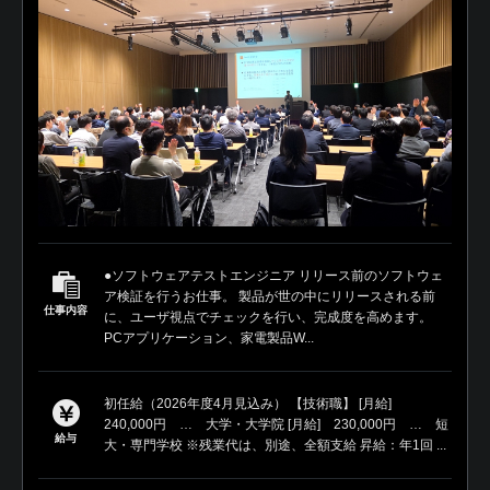
●ソフトウェアテストエンジニア リリース前のソフトウェ
ア検証を行うお仕事。 製品が世の中にリリースされる前
仕事内容
に、ユーザ視点でチェックを行い、完成度を高めます。
PCアプリケーション、家電製品W...
初任給（2026年度4月見込み） 【技術職】 [月給]
240,000円 … 大学・大学院 [月給] 230,000円 … 短
給与
大・専門学校 ※残業代は、別途、全額支給 昇給：年1回 ...