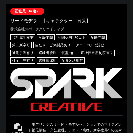
正社員（中途）
リードモデラ―【キャラクター・背景】
株式会社スパーククリエイティブ
福利厚生充実
学歴不問
年間休日120以上
年齢不問
第二新卒可
自社サービス製品あり
グローバルに活動
通勤手当有り
経験者優遇
髪型自由
正社員登用制度有り
住宅手当有り
管理職採用
産育休活用有
・モデリングのリード ・モデルセクションでのマネジメン
ト補佐業務 ・外注管理、チェック業務、新卒社員への技術