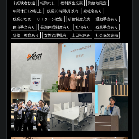
未経験者歓迎
転勤なし
福利厚生充実
勤務地限定
年間休日120以上
残業20時間/月以内
寮社宅あり
残業少なめ
ＵＩターン歓迎
研修制度充実
通勤手当有り
住宅手当有り
長期休暇制度有り
社宅有り
残業手当有り
研修・教育あり
女性管理職有
土日祝休み
社会保険完備