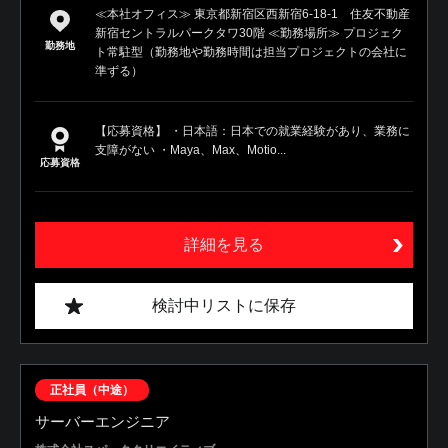
≪本社オフィス≫ 東京都新宿区西新宿6-18-1 住友不動産
新宿セントラルパークタワ30階 ≪勤務場所≫ プロジェク
勤務地
ト常駐型（勤務地や勤務時間は担当プロジェクトの会社に
準ずる）
【応募資格】 ・日本語：日本での就業経験があり、業務に
支障がない ・Maya、Max、Motio...
応募資格
詳細を見る
検討中リストに保存
正社員（中途）
サーバーエンジニア