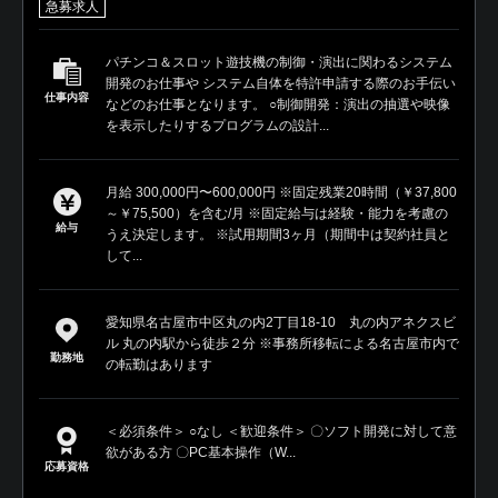
急募求人
パチンコ＆スロット遊技機の制御・演出に関わるシステム
開発のお仕事や システム自体を特許申請する際のお手伝い
仕事内容
などのお仕事となります。 ○制御開発：演出の抽選や映像
を表示したりするプログラムの設計...
月給 300,000円〜600,000円 ※固定残業20時間（￥37,800
～￥75,500）を含む/月 ※固定給与は経験・能力を考慮の
給与
うえ決定します。 ※試用期間3ヶ月（期間中は契約社員と
して...
愛知県名古屋市中区丸の内2丁目18-10 丸の内アネクスビ
ル 丸の内駅から徒歩２分 ※事務所移転による名古屋市内で
勤務地
の転勤はあります
＜必須条件＞ ○なし ＜歓迎条件＞ 〇ソフト開発に対して意
欲がある方 〇PC基本操作（W...
応募資格