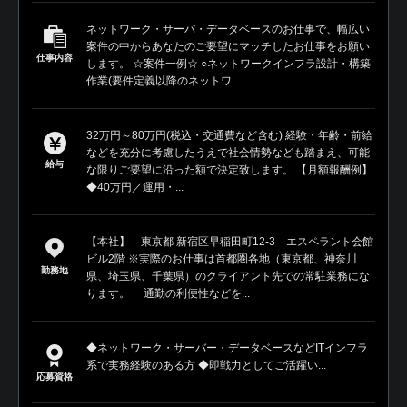
ネットワーク・サーバ・データベースのお仕事で、幅広い
案件の中からあなたのご要望にマッチしたお仕事をお願い
仕事内容
します。 ☆案件一例☆ ○ネットワークインフラ設計・構築
作業(要件定義以降のネットワ...
32万円～80万円(税込・交通費など含む) 経験・年齢・前給
などを充分に考慮したうえで社会情勢なども踏まえ、可能
給与
な限りご要望に沿った額で決定致します。 【月額報酬例】
◆40万円／運用・...
【本社】 東京都 新宿区早稲田町12-3 エスペラント会館
ビル2階 ※実際のお仕事は首都圏各地（東京都、神奈川
勤務地
県、埼玉県、千葉県）のクライアント先での常駐業務にな
ります。 通勤の利便性などを...
◆ネットワーク・サーバー・データベースなどITインフラ
系で実務経験のある方 ◆即戦力としてご活躍い...
応募資格