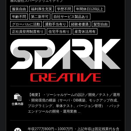
株式会社スパーククリエイティブ
服装自由
福利厚生充実
学歴不問
年間休日120以上
年齢不問
第二新卒可
自社サービス製品あり
グローバルに活動
通勤手当有り
経験者優遇
髪型自由
正社員登用制度有り
住宅手当有り
産育休活用有
【概要】 ・ソーシャルゲームの設計／開発／テスト／運用
・開発環境の構築（サーバ・DB構築、モックアップ作成、
仕事内容
プログラミング、単体テスト、バージョン管理） ・バック
エンドツールの開発・運用業務 ...
年収277万800円～1000万円 ・上記年収は固定残業代を含