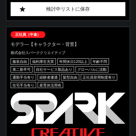
検討中リストに保存
正社員（中途）
モデラ―【キャラクター・背景】
株式会社スパーククリエイティブ
服装自由
福利厚生充実
年間休日120以上
年齢不問
第二新卒可
自社サービス製品あり
グローバルに活動
通勤手当有り
経験者優遇
髪型自由
正社員登用制度有り
住宅手当有り
産育休活用有