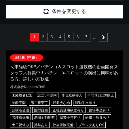
条件を変更する
1
2
3
4
5
6
7
次へ
正社員（中途）
＼未経験OK!!／パチンコ＆スロット遊技機の企画開発ス
タッフ大募集中！パチンコやスロットの演出に興味があ
る方、詳しい方歓迎！
株式会社RainbowTIVE
未経験者歓迎
設立5年以内
歩合給制導入
年間休日120以上
年齢不問
第二新卒可
残業少なめ
通勤手当有り
経験者優遇
髪型自由
正社員登用制度有り
住宅手当有り
管理職採用
退職金制度有
残業手当有り
研修・教育あり
土日祝休み
賞与あり
社会保険完備
ブランクありOK