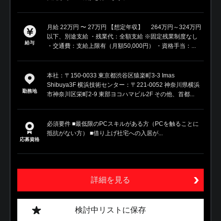
月給 22万円 〜 27万円 【想定年収】 264万円～324万円
以下、別途支給 ・残業代：全額支給 ※固定残業制度なし
給与
・交通費：支給上限有（月額50,000円） ・資格手当：...
本社：〒150-0033 東京都渋谷区猿楽町3-3 Imas
Shibuya3F 横浜技術センター：〒221-0052 神奈川県横浜
勤務地
市神奈川区栄町2-9 東部ヨコハマビル2F その他、首都...
必須要件 ■最低限のPCスキルがある方（PCを触ることに
抵抗がない方） ■借り上げ社宅への入居が...
応募資格
詳細を見る
検討中リストに保存