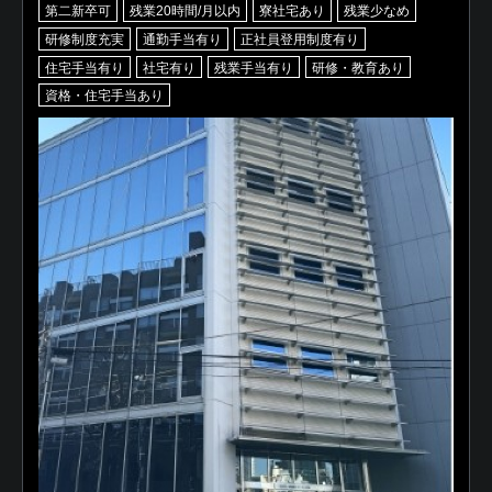
第二新卒可
残業20時間/月以内
寮社宅あり
残業少なめ
研修制度充実
通勤手当有り
正社員登用制度有り
住宅手当有り
社宅有り
残業手当有り
研修・教育あり
資格・住宅手当あり