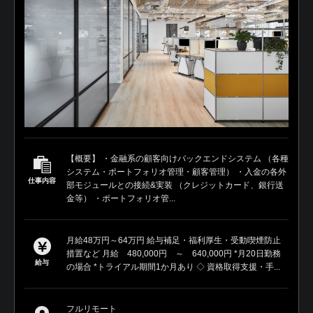
【概要】 ・金融系の顧客向けバックエンドシステム （各種
システム・ポートフォリオ管理・顧客管理） ・入金の各外
仕事内容
部モジュールとの接続&実装 （クレジットカード、銀行送
金等） ・ポートフォリオ管...
月給48万円～64万円 給与補足・福利厚生・受動喫煙防止
措置など 月給 480,000円 ～ 640,000円 *月20日勤務
給与
の場合 *トライアル期間1か月あり ◇ 資格取得支援・手...
フルリモート