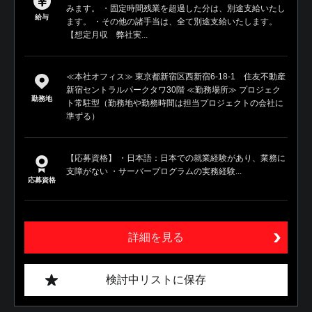
みます。 ・固定時間残業を超過した分は、別途支給いたし
給与
ます。 ・その他の諸手当は、全て別途支給いたします。
【想定月収 弊社実...
≪本社オフィス≫ 東京都新宿区西新宿6-18-1 住友不動産
新宿セントラルパークタワ30階 ≪勤務場所≫ プロジェク
勤務地
ト常駐型（勤務地や勤務時間は担当プロジェクトの会社に
準ずる）
【応募資格】 ・日本語：日本での就業経験があり、業務に
支障がない ・サーバープログラムの実務経験...
応募資格
詳細を見る
検討中リストに保存