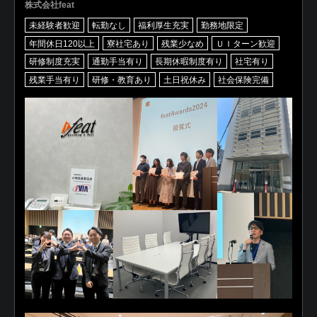
株式会社feat
未経験者歓迎
転勤なし
福利厚生充実
勤務地限定
年間休日120以上
寮社宅あり
残業少なめ
ＵＩターン歓迎
研修制度充実
通勤手当有り
長期休暇制度有り
社宅有り
残業手当有り
研修・教育あり
土日祝休み
社会保険完備