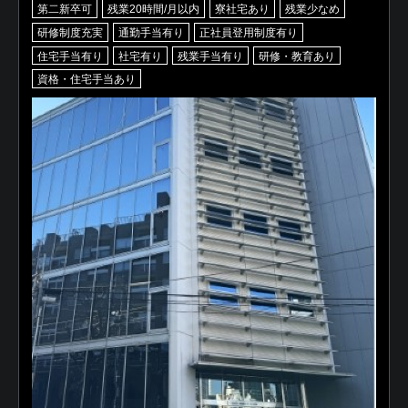
第二新卒可
残業20時間/月以内
寮社宅あり
残業少なめ
研修制度充実
通勤手当有り
正社員登用制度有り
住宅手当有り
社宅有り
残業手当有り
研修・教育あり
資格・住宅手当あり