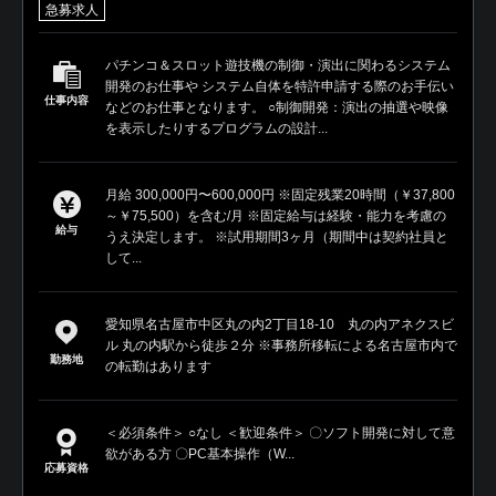
急募求人
パチンコ＆スロット遊技機の制御・演出に関わるシステム
開発のお仕事や システム自体を特許申請する際のお手伝い
仕事内容
などのお仕事となります。 ○制御開発：演出の抽選や映像
を表示したりするプログラムの設計...
月給 300,000円〜600,000円 ※固定残業20時間（￥37,800
～￥75,500）を含む/月 ※固定給与は経験・能力を考慮の
給与
うえ決定します。 ※試用期間3ヶ月（期間中は契約社員と
して...
愛知県名古屋市中区丸の内2丁目18-10 丸の内アネクスビ
ル 丸の内駅から徒歩２分 ※事務所移転による名古屋市内で
勤務地
の転勤はあります
＜必須条件＞ ○なし ＜歓迎条件＞ 〇ソフト開発に対して意
欲がある方 〇PC基本操作（W...
応募資格