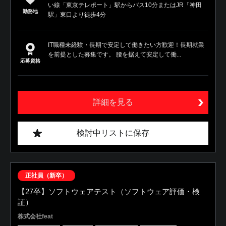
い線「東京テレポート」駅からバス10分またはJR「神田
勤務地
駅」東口より徒歩4分
IT職種未経験・長期で安定して働きたい方歓迎！長期就業
を前提とした募集です。 腰を据えて安定して働...
応募資格
詳細を見る
検討中リストに保存
正社員（新卒）
【27卒】ソフトウェアテスト（ソフトウェア評価・検
証）
株式会社feat