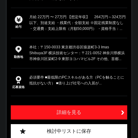
月給 22万円 〜 27万円 【想定年収】 264万円～324万円
以下、別途支給 ・残業代：全額支給 ※固定残業制度なし
給与
・交通費：支給上限有（月額50,000円） ・資格手当：...
本社：〒150-0033 東京都渋谷区猿楽町3-3 Imas
Shibuya3F 横浜技術センター：〒221-0052 神奈川県横浜
勤務地
市神奈川区栄町2-9 東部ヨコハマビル2F その他、首都...
必須要件 ■最低限のPCスキルがある方（PCを触ることに
抵抗がない方） ■借り上げ社宅への入居が...
応募資格
詳細を見る
検討中リストに保存