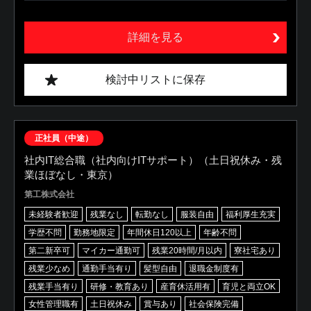
詳細を見る
検討中リストに保存
正社員（中途）
社内IT総合職（社内向けITサポート）（土日祝休み・残
業ほぼなし・東京）
第工株式会社
未経験者歓迎
残業なし
転勤なし
服装自由
福利厚生充実
学歴不問
勤務地限定
年間休日120以上
年齢不問
第二新卒可
マイカー通勤可
残業20時間/月以内
寮社宅あり
残業少なめ
通勤手当有り
髪型自由
退職金制度有
残業手当有り
研修・教育あり
産育休活用有
育児と両立OK
女性管理職有
土日祝休み
賞与あり
社会保険完備