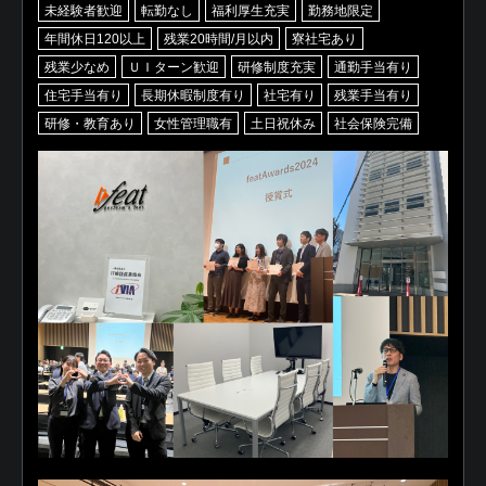
未経験者歓迎
転勤なし
福利厚生充実
勤務地限定
年間休日120以上
残業20時間/月以内
寮社宅あり
残業少なめ
ＵＩターン歓迎
研修制度充実
通勤手当有り
住宅手当有り
長期休暇制度有り
社宅有り
残業手当有り
研修・教育あり
女性管理職有
土日祝休み
社会保険完備