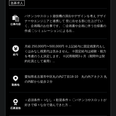
急募求人
パチンコやスロット遊技機の演出やデザインを考え デザイ
ナーやエンジニアと連携して 世に出せる形に仕上げてい
仕事内容
く、企画職のお仕事です。 〇企画書や企画に伴う仕様書の
作成 〇シミュレーションによる出...
月給 250,000円〜500,000円 ※上記給与に固定残業代もし
くはみなし残業代は含みません。 ※固定給与は経験・能力
給与
を考慮のうえ決定します。 ※試用期間3ヶ月（期間中は契
約社員として雇用）...
愛知県名古屋市中区丸の内2丁目18-10 丸の内アネクス 丸
の内駅から徒歩２分
勤務地
＜必須条件＞ ○なし ＜歓迎条件＞ 〇パチンコやスロットが
好きで様々な台で遊んできた方 ...
応募資格