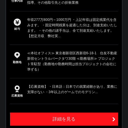
仕事内容
指導、その他取引先との折衝業務
年収277万800円～1000万円 ・上記年収は固定残業代を含
みます。 ・固定時間残業を超過した分は、別途支給いたし
給与
ます。 ・その他の諸手当は、全て別途支給いたします。
【想定月収 弊社実...
≪本社オフィス≫ 東京都新宿区西新宿6-18-1 住友不動産
新宿セントラルパークタワ30階 ≪勤務場所≫ プロジェク
勤務地
ト常駐型（勤務地や勤務時間は担当プロジェクトの会社に
準ずる）
【応募資格】 ・日本語：日本での就業経験があり、業務に
支障がない ・3年以上のゲームでのモデリン...
応募資格
詳細を見る