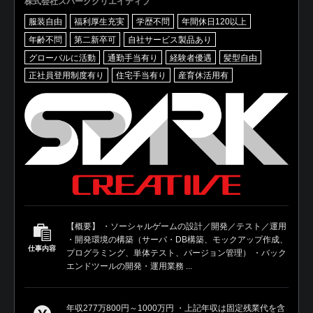
株式会社スパーククリエイティブ
服装自由
福利厚生充実
学歴不問
年間休日120以上
年齢不問
第二新卒可
自社サービス製品あり
グローバルに活動
通勤手当有り
経験者優遇
髪型自由
正社員登用制度有り
住宅手当有り
産育休活用有
【概要】 ・ソーシャルゲームの設計／開発／テスト／運用
・開発環境の構築（サーバ・DB構築、モックアップ作成、
仕事内容
プログラミング、単体テスト、バージョン管理） ・バック
エンドツールの開発・運用業務 ...
年収277万800円～1000万円 ・上記年収は固定残業代を含