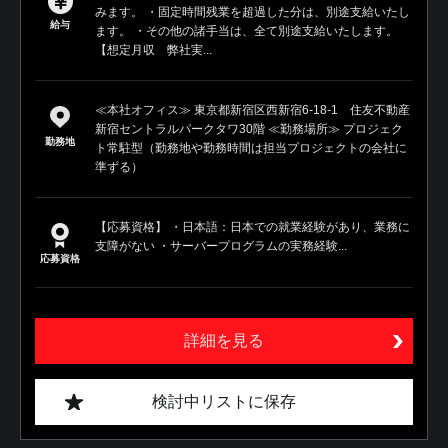
みます。 ・固定時間残業を超過した分は、別途支給いたし
給与
ます。 ・その他の諸手当は、全て別途支給いたします。
【想定月収 弊社実...
≪本社オフィス≫ 東京都新宿区西新宿6-18-1 住友不動産
新宿セントラルパークタワ30階 ≪勤務場所≫ プロジェク
勤務地
ト常駐型（勤務地や勤務時間は担当プロジェクトの会社に
準ずる）
【応募資格】 ・日本語：日本での就業経験があり、業務に
支障がない ・サーバープログラムの実務経験...
応募資格
詳細を見る
検討中リストに保存