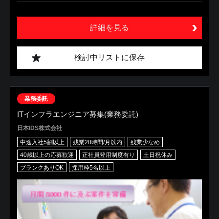
詳細を見る
検討中リストに保存
業務委託
ITインフラエンジニア募集(業務委託)
日本IDS株式会社
中途入社5割以上
残業20時間/月以内
残業少なめ
40歳以上の応募歓迎
正社員登用制度有り
土日祝休み
ブランクありOK
採用枠5名以上