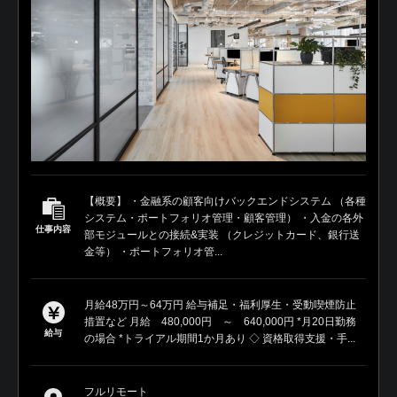
【概要】 ・金融系の顧客向けバックエンドシステム （各種
システム・ポートフォリオ管理・顧客管理） ・入金の各外
仕事内容
部モジュールとの接続&実装 （クレジットカード、銀行送
金等） ・ポートフォリオ管...
月給48万円～64万円 給与補足・福利厚生・受動喫煙防止
措置など 月給 480,000円 ～ 640,000円 *月20日勤務
給与
の場合 *トライアル期間1か月あり ◇ 資格取得支援・手...
フルリモート