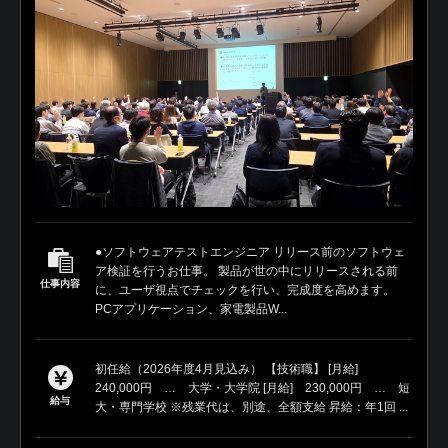
●ソフトウェアテストエンジニア リリース前のソフトウェ
ア検証を行うお仕事。 製品が世の中にリリースされる前
仕事内容
に、ユーザ視点でチェックを行い、完成度を高めます。
PCアプリケーション、家電製品W...
初任給（2026年度4月見込み） 【技術職】 [月給]
240,000円 … 大学・大学院 [月給] 230,000円 … 短
給与
大・専門学校 ※残業代は、別途、全額支給 昇給：年1回 ...