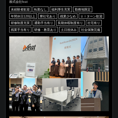
株式会社feat
未経験者歓迎
転勤なし
福利厚生充実
勤務地限定
年間休日120以上
寮社宅あり
残業少なめ
ＵＩターン歓迎
研修制度充実
通勤手当有り
長期休暇制度有り
社宅有り
残業手当有り
研修・教育あり
土日祝休み
社会保険完備