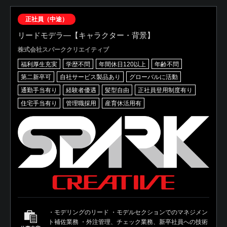
正社員（中途）
リードモデラ―【キャラクター・背景】
株式会社スパーククリエイティブ
福利厚生充実
学歴不問
年間休日120以上
年齢不問
第二新卒可
自社サービス製品あり
グローバルに活動
通勤手当有り
経験者優遇
髪型自由
正社員登用制度有り
住宅手当有り
管理職採用
産育休活用有
・モデリングのリード ・モデルセクションでのマネジメン
ト補佐業務 ・外注管理、チェック業務、新卒社員への技術