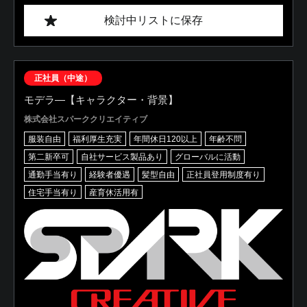
検討中リストに保存
正社員（中途）
モデラ―【キャラクター・背景】
株式会社スパーククリエイティブ
服装自由
福利厚生充実
年間休日120以上
年齢不問
第二新卒可
自社サービス製品あり
グローバルに活動
通勤手当有り
経験者優遇
髪型自由
正社員登用制度有り
住宅手当有り
産育休活用有