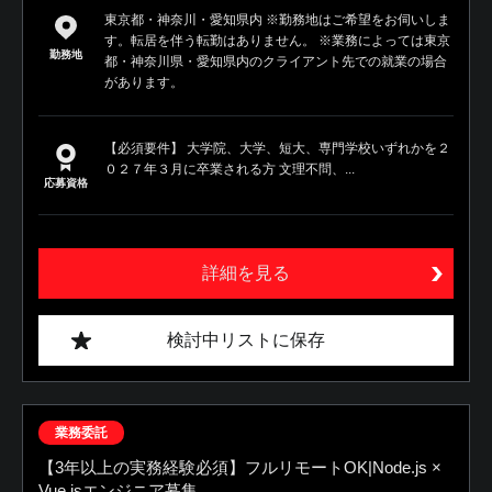
東京都・神奈川・愛知県内 ※勤務地はご希望をお伺いしま
す。転居を伴う転勤はありません。 ※業務によっては東京
勤務地
都・神奈川県・愛知県内のクライアント先での就業の場合
があります。
【必須要件】 大学院、大学、短大、専門学校いずれかを２
０２７年３月に卒業される方 文理不問、...
応募資格
詳細を見る
検討中リストに保存
業務委託
【3年以上の実務経験必須】フルリモートOK|Node.js ×
Vue.jsエンジニア募集