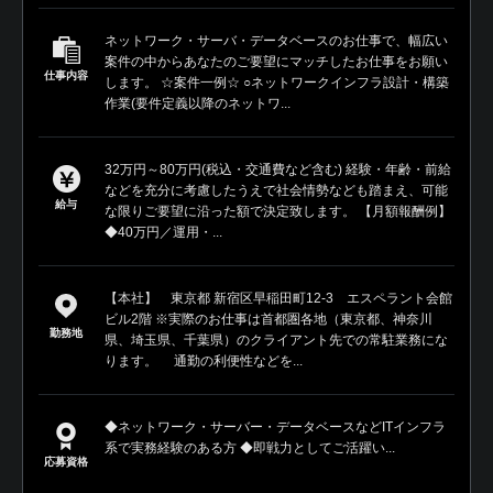
ネットワーク・サーバ・データベースのお仕事で、幅広い
案件の中からあなたのご要望にマッチしたお仕事をお願い
仕事内容
します。 ☆案件一例☆ ○ネットワークインフラ設計・構築
作業(要件定義以降のネットワ...
32万円～80万円(税込・交通費など含む) 経験・年齢・前給
などを充分に考慮したうえで社会情勢なども踏まえ、可能
給与
な限りご要望に沿った額で決定致します。 【月額報酬例】
◆40万円／運用・...
【本社】 東京都 新宿区早稲田町12-3 エスペラント会館
ビル2階 ※実際のお仕事は首都圏各地（東京都、神奈川
勤務地
県、埼玉県、千葉県）のクライアント先での常駐業務にな
ります。 通勤の利便性などを...
◆ネットワーク・サーバー・データベースなどITインフラ
系で実務経験のある方 ◆即戦力としてご活躍い...
応募資格