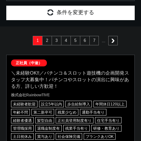
条件を変更する
1
2
3
4
5
6
7
次へ
正社員（中途）
＼未経験OK!!／パチンコ＆スロット遊技機の企画開発ス
タッフ大募集中！パチンコやスロットの演出に興味があ
る方、詳しい方歓迎！
株式会社RainbowTIVE
未経験者歓迎
設立5年以内
歩合給制導入
年間休日120以上
年齢不問
第二新卒可
残業少なめ
通勤手当有り
経験者優遇
髪型自由
正社員登用制度有り
住宅手当有り
管理職採用
退職金制度有
残業手当有り
研修・教育あり
土日祝休み
賞与あり
社会保険完備
ブランクありOK