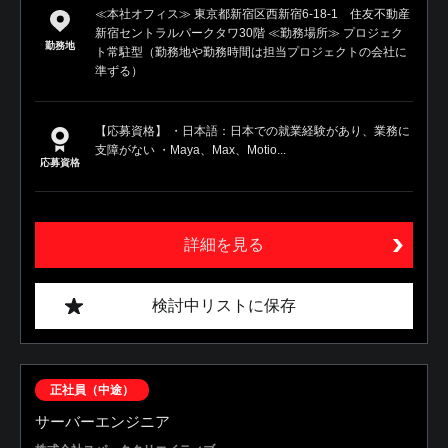
≪本社オフィス≫ 東京都新宿区西新宿6-18-1 住友不動産
新宿セントラルパークタワ30階 ≪勤務場所≫ プロジェク
勤務地
ト常駐型（勤務地や勤務時間は担当プロジェクトの会社に
準ずる）
【応募資格】 ・日本語：日本での就業経験があり、業務に
支障がない ・Maya、Max、Motio...
応募資格
詳細を見る
検討中リストに保存
正社員（中途）
サーバーエンジニア