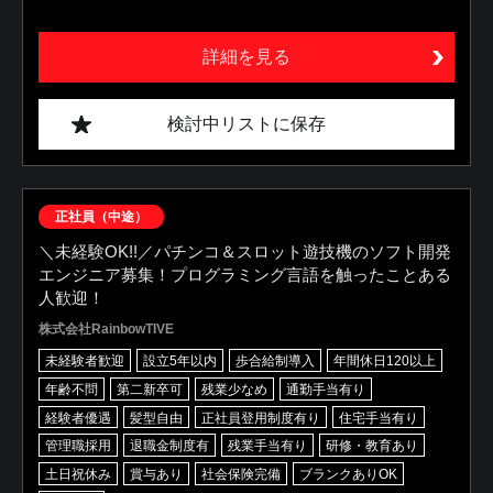
詳細を見る
検討中リストに保存
正社員（中途）
＼未経験OK!!／パチンコ＆スロット遊技機のソフト開発
エンジニア募集！プログラミング言語を触ったことある
人歓迎！
株式会社RainbowTIVE
未経験者歓迎
設立5年以内
歩合給制導入
年間休日120以上
年齢不問
第二新卒可
残業少なめ
通勤手当有り
経験者優遇
髪型自由
正社員登用制度有り
住宅手当有り
管理職採用
退職金制度有
残業手当有り
研修・教育あり
土日祝休み
賞与あり
社会保険完備
ブランクありOK