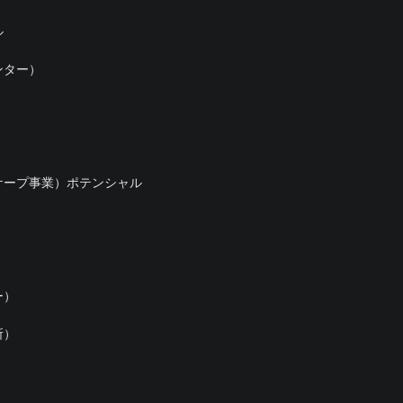
ル
ンター）
ケープ事業）ポテンシャル
ー）
所）