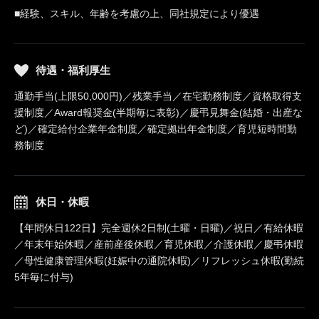
■経験、スキル、年齢を考慮の上、同社規定により優遇
待遇・福利厚生
通勤手当(上限50,000円)／残業手当／在宅勤務制度／資格取得支
援制度／Award報奨金(半期毎に表彰)／慶弔見舞金(結婚・出産な
ど)／確定給付企業年金制度／確定拠出年金制度／育児短時間勤
務制度
休日・休暇
【年間休日122日】完全週休2日制(土曜・日曜)／祝日／有給休暇
／年末年始休暇／産前産後休暇／育児休暇／介護休暇／慶弔休暇
／母性健康管理休暇(妊娠中の通院休暇)／リフレッシュ休暇(勤続
5年毎に付与)