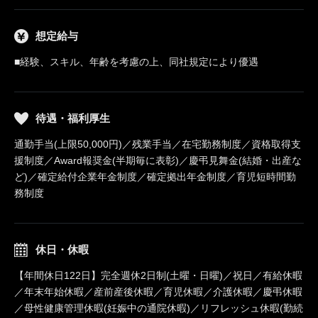
想定給与
■経験、スキル、年齢を考慮の上、同社規定により優遇
待遇・福利厚生
通勤手当(上限50,000円)／残業手当／在宅勤務制度／資格取得支
援制度／Award報奨金(半期毎に表彰)／慶弔見舞金(結婚・出産な
ど)／確定給付企業年金制度／確定拠出年金制度／育児短時間勤
務制度
休日・休暇
【年間休日122日】完全週休2日制(土曜・日曜)／祝日／有給休暇
／年末年始休暇／産前産後休暇／育児休暇／介護休暇／慶弔休暇
／母性健康管理休暇(妊娠中の通院休暇)／リフレッシュ休暇(勤続