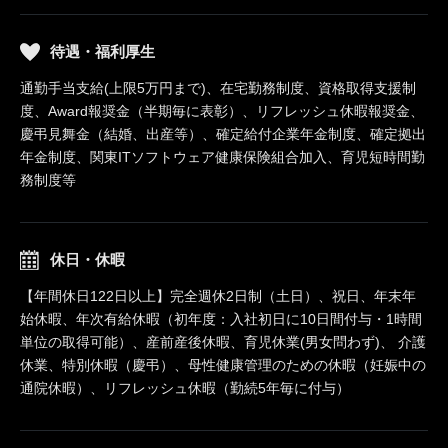
待遇・福利厚生
通勤手当支給(上限5万円まで)、在宅勤務制度、資格取得支援制
度、Award報奨金（半期毎に表彰）、リフレッシュ休暇報奨金、
慶弔見舞金（結婚、出産等）、確定給付企業年金制度、確定拠出
年金制度、関東ITソフトウェア健康保険組合加入、育児短時間勤
務制度等
休日・休暇
【年間休日122日以上】完全週休2日制（土日）、祝日、年末年
始休暇、年次有給休暇（初年度：入社初日に10日間付与・1時間
単位の取得可能）、産前産後休暇、育児休業(男女問わず)、 介護
休業、特別休暇（慶弔）、母性健康管理のための休暇（妊娠中の
通院休暇）、リフレッシュ休暇（勤続5年毎に付与）