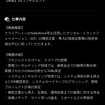
【島根】DXコンサルタント
仕事内容
【職務概要】
クライアントへのSalesforce等を活用したデジタル・トランスフ
ォーメーション（DX）の構想立案・導入計画策定業務の得意領
域を中心に担っていただきます。
【職務詳細】
・プロジェクトのゴール、スコープの把握
・業務コンサルティング領域では、顧客起点での顧客行動分析、
業務プロセスのAsIs分析からToBe策定
・システムコンサルティング領域では、システム現状分析を踏ま
えたDX構想策定、システムロードマップのプランニング、開発
プロジェクト計画の策定
・構想立案から導入、定着化・運用改善までの顧客に対する伴走
・各種メディア、サイト等への論文、リポートなどの寄稿等