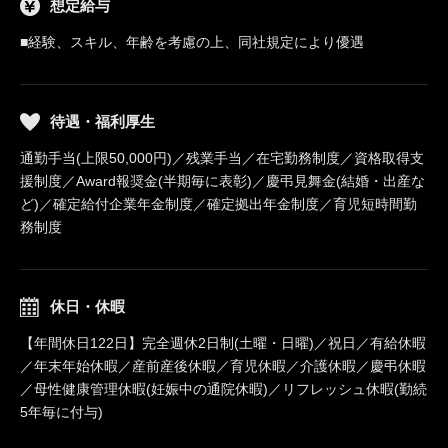
想定給与
■経験、スキル、年齢を考慮の上、同社規定により優遇
待遇・福利厚生
通勤手当(上限50,000円)／残業手当／在宅勤務制度／資格取得支
援制度／Award報奨金(半期毎に表彰)／慶弔見舞金(結婚・出産な
ど)／確定給付企業年金制度／確定拠出年金制度／育児短時間勤
務制度
休日・休暇
【年間休日122日】完全週休2日制(土曜・日曜)／祝日／有給休暇
／年末年始休暇／産前産後休暇／育児休暇／介護休暇／慶弔休暇
／母性健康管理休暇(妊娠中の通院休暇)／リフレッシュ休暇(勤続
5年毎に付与)