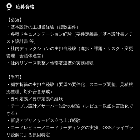
応募資格
【必須】
・基本設計の主担当経験（複数案件）
・各種ドキュメンテーション経験（要件定義書／基本設計書／テ
スト設計書 等）
・社内ディレクションの主担当経験（進捗・課題・リスク・変更
管理、会議体運営）
・社内リソース調整／他部署連携の実務経験
【尚可】
・顧客折衝の主担当経験（要望の要件化、スコープ調整、見積根
拠整理、対外合意形成）
・要件定義／要求定義の経験
・テーブル設計／サーバー設計の経験（レビュー観点を言語化で
きる）
・新規アプリ／サービス立ち上げ経験
・コードレビュー／コードリーディングの実務、OSS／ライブラ
リ読解による原因特定