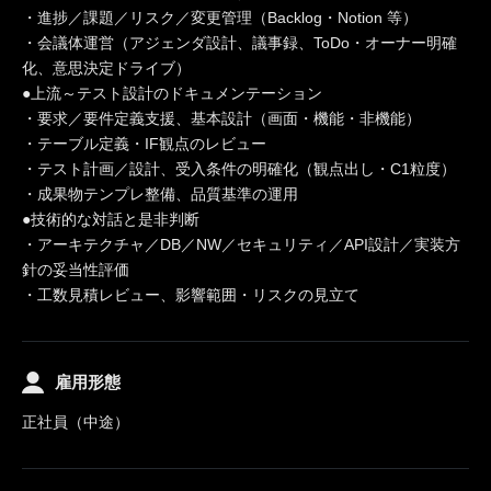
・進捗／課題／リスク／変更管理（Backlog・Notion 等）
・会議体運営（アジェンダ設計、議事録、ToDo・オーナー明確
化、意思決定ドライブ）
●上流～テスト設計のドキュメンテーション
・要求／要件定義支援、基本設計（画面・機能・非機能）
・テーブル定義・IF観点のレビュー
・テスト計画／設計、受入条件の明確化（観点出し・C1粒度）
・成果物テンプレ整備、品質基準の運用
●技術的な対話と是非判断
・アーキテクチャ／DB／NW／セキュリティ／API設計／実装方
針の妥当性評価
・工数見積レビュー、影響範囲・リスクの見立て
雇用形態
正社員（中途）